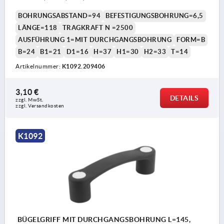
BOHRUNGSABSTAND=94
BEFESTIGUNGSBOHRUNG=6,5
LÄNGE=118
TRAGKRAFT N =2500
AUSFÜHRUNG 1=MIT DURCHGANGSBOHRUNG
FORM=B
B=24
B1=21
D1=16
H=37
H1=30
H2=33
T=14
Artikelnummer:
K1092.209406
3,10 €
DETAILS
zzgl. MwSt. 
zzgl. Versandkosten
K1092
BÜGELGRIFF MIT DURCHGANGSBOHRUNG L=145,