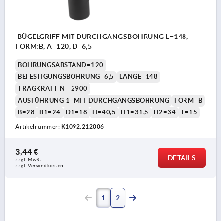
BÜGELGRIFF MIT DURCHGANGSBOHRUNG L=148,
FORM:B, A=120, D=6,5
BOHRUNGSABSTAND=120
BEFESTIGUNGSBOHRUNG=6,5
LÄNGE=148
TRAGKRAFT N =2900
AUSFÜHRUNG 1=MIT DURCHGANGSBOHRUNG
FORM=B
B=28
B1=24
D1=18
H=40,5
H1=31,5
H2=34
T=15
Artikelnummer:
K1092.212006
3,44 €
DETAILS
zzgl. MwSt. 
zzgl. Versandkosten
1
2