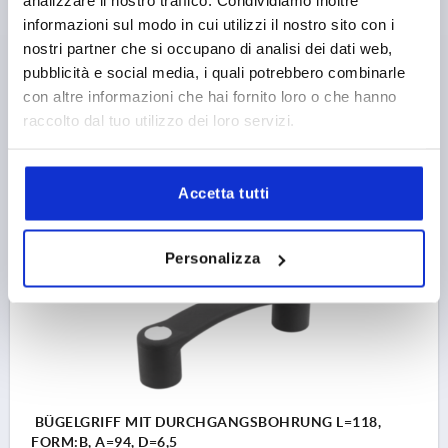
analizzare il nostro traffico. Condividiamo inoltre
BEFESTIGUNGSBOHRUNG=M8
LÄNGE=160
informazioni sul modo in cui utilizzi il nostro sito con i
TRAGKRAFT N =3500
AUSFÜHRUNG 1=INNENGEWINDE
nostri partner che si occupano di analisi dei dati web,
FORM=A
B=28
B1=24
D1=18
H=43
H1=34
H2=36,5
pubblicità e social media, i quali potrebbero combinarle
T=12
con altre informazioni che hai fornito loro o che hanno
Artikelnummer:
K1092.113208
raccolto dal tuo utilizzo dei loro servizi.
5,89 €
DETAILS
zzgl. MwSt. 
Accetta tutti
zzgl. Versandkosten
K1092
Personalizza
BÜGELGRIFF MIT DURCHGANGSBOHRUNG L=118,
FORM:B, A=94, D=6,5