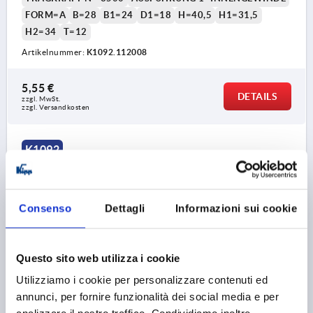
FORM=A
B=28
B1=24
D1=18
H=40,5
H1=31,5
H2=34
T=12
Artikelnummer:
K1092.112008
5,55 €
DETAILS
zzgl. MwSt. 
zzgl. Versandkosten
K1092
Consenso
Dettagli
Informazioni sui cookie
Questo sito web utilizza i cookie
BÜGELGRIFF INNENGEWINDE L=160, FORM:A, A=132,
Utilizziamo i cookie per personalizzare contenuti ed
D=M08
annunci, per fornire funzionalità dei social media e per
BOHRUNGSABSTAND=132