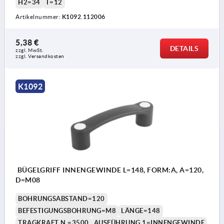
H2=34
T=12
Artikelnummer:
K1092.112006
5,38 €
DETAILS
zzgl. MwSt. 
zzgl. Versandkosten
K1092
BÜGELGRIFF INNENGEWINDE L=148, FORM:A, A=120,
D=M08
BOHRUNGSABSTAND=120
BEFESTIGUNGSBOHRUNG=M8
LÄNGE=148
TRAGKRAFT N =3500
AUSFÜHRUNG 1=INNENGEWINDE