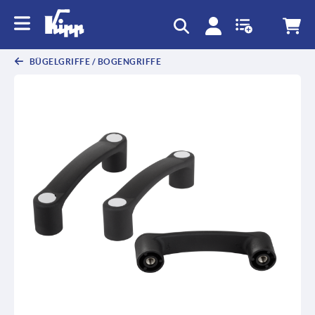
text.skipToContent
text.skipToNavigation
BÜGELGRIFFE / BOGENGRIFFE