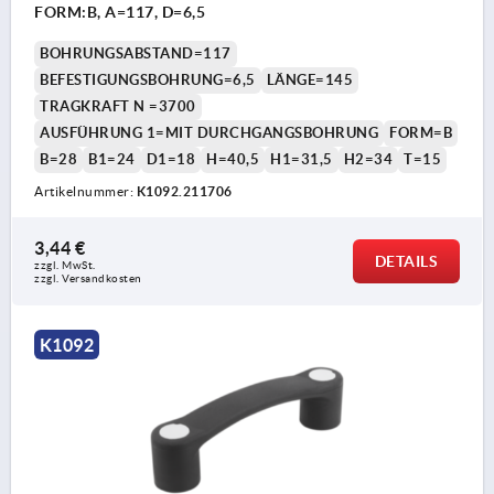
FORM:B, A=117, D=6,5
BOHRUNGSABSTAND=117
BEFESTIGUNGSBOHRUNG=6,5
LÄNGE=145
TRAGKRAFT N =3700
AUSFÜHRUNG 1=MIT DURCHGANGSBOHRUNG
FORM=B
B=28
B1=24
D1=18
H=40,5
H1=31,5
H2=34
T=15
Artikelnummer:
K1092.211706
3,44 €
DETAILS
zzgl. MwSt. 
zzgl. Versandkosten
K1092