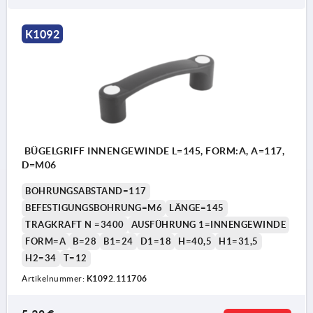
K1092
BÜGELGRIFF INNENGEWINDE L=145, FORM:A, A=117,
D=M06
BOHRUNGSABSTAND=117
BEFESTIGUNGSBOHRUNG=M6
LÄNGE=145
TRAGKRAFT N =3400
AUSFÜHRUNG 1=INNENGEWINDE
FORM=A
B=28
B1=24
D1=18
H=40,5
H1=31,5
H2=34
T=12
Artikelnummer:
K1092.111706