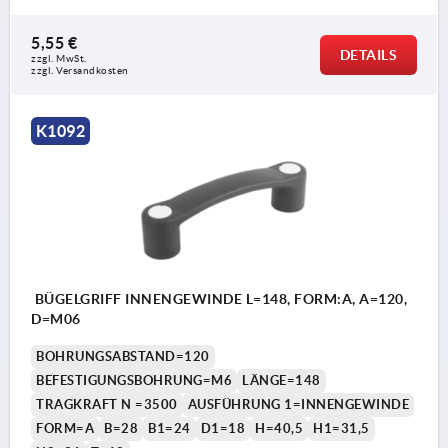
5,55 €
DETAILS
zzgl. MwSt. 
zzgl. Versandkosten
K1092
BÜGELGRIFF INNENGEWINDE L=148, FORM:A, A=120,
D=M06
BOHRUNGSABSTAND=120
BEFESTIGUNGSBOHRUNG=M6
LÄNGE=148
TRAGKRAFT N =3500
AUSFÜHRUNG 1=INNENGEWINDE
FORM=A
B=28
B1=24
D1=18
H=40,5
H1=31,5