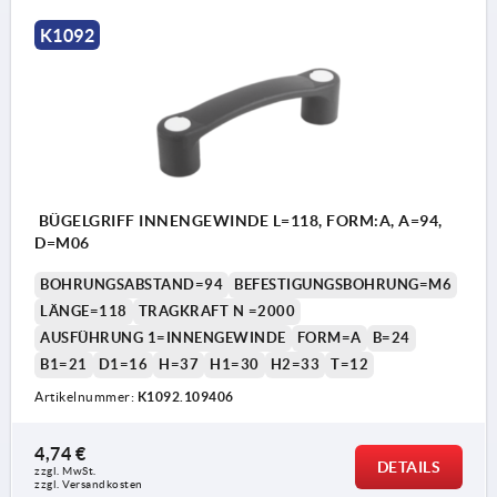
K1092
BÜGELGRIFF INNENGEWINDE L=118, FORM:A, A=94,
D=M06
BOHRUNGSABSTAND=94
BEFESTIGUNGSBOHRUNG=M6
LÄNGE=118
TRAGKRAFT N =2000
AUSFÜHRUNG 1=INNENGEWINDE
FORM=A
B=24
B1=21
D1=16
H=37
H1=30
H2=33
T=12
Artikelnummer:
K1092.109406
4,74 €
DETAILS
zzgl. MwSt. 
zzgl. Versandkosten