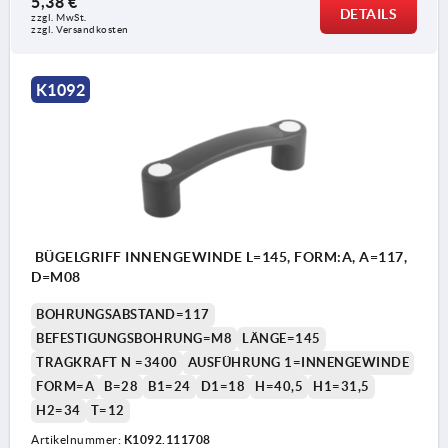
5,38 €
DETAILS
zzgl. MwSt. 
zzgl. Versandkosten
K1092
BÜGELGRIFF INNENGEWINDE L=145, FORM:A, A=117,
D=M08
BOHRUNGSABSTAND=117
BEFESTIGUNGSBOHRUNG=M8
LÄNGE=145
TRAGKRAFT N =3400
AUSFÜHRUNG 1=INNENGEWINDE
FORM=A
B=28
B1=24
D1=18
H=40,5
H1=31,5
H2=34
T=12
Artikelnummer:
K1092.111708