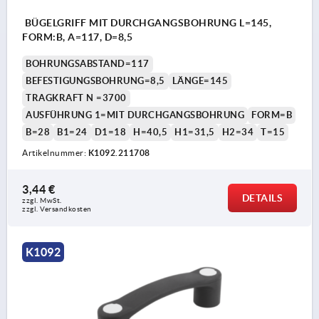
BÜGELGRIFF MIT DURCHGANGSBOHRUNG L=145,
FORM:B, A=117, D=8,5
BOHRUNGSABSTAND=117
BEFESTIGUNGSBOHRUNG=8,5
LÄNGE=145
TRAGKRAFT N =3700
AUSFÜHRUNG 1=MIT DURCHGANGSBOHRUNG
FORM=B
B=28
B1=24
D1=18
H=40,5
H1=31,5
H2=34
T=15
Artikelnummer:
K1092.211708
3,44 €
DETAILS
zzgl. MwSt. 
zzgl. Versandkosten
K1092