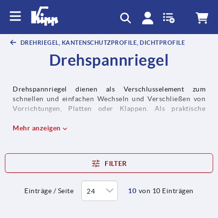
text.skipToContent
text.skipToNavigation
DREHRIEGEL, KANTENSCHUTZPROFILE, DICHTPROFILE
Drehspannriegel
Drehspannriegel dienen als Verschlusselement zum
schnellen und einfachen Wechseln und Verschließen von
Vorrichtungen, Platten oder Klappen. Als praktische
Alternative zu den klassischen Drehriegeln fungieren
Drehspannriegel als werkzeuglose Bedienelemente im
Mehr anzeigen
Maschinenbau und erinnern dabei durch ihre
Funktionsweise stark an Kugelsperrbolzen.
FILTER
Einträge / Seite
10
von 10 Einträgen