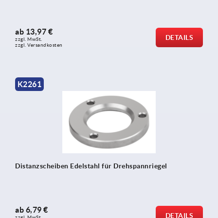
ab
13,97 €
DETAILS
zzgl. MwSt. 
zzgl. Versandkosten
K2261
Distanzscheiben Edelstahl für Drehspannriegel
ab
6,79 €
DETAILS
zzgl. MwSt. 