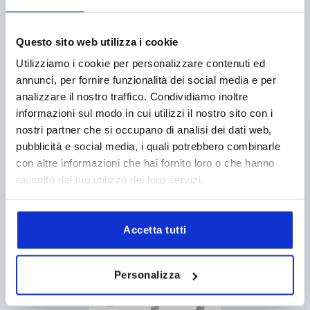
Questo sito web utilizza i cookie
Utilizziamo i cookie per personalizzare contenuti ed
annunci, per fornire funzionalità dei social media e per
analizzare il nostro traffico. Condividiamo inoltre
Drehspannriegel Edelstahl, Drehkopf Kunststoff oder
Edelstahl
informazioni sul modo in cui utilizzi il nostro sito con i
nostri partner che si occupano di analisi dei dati web,
pubblicità e social media, i quali potrebbero combinarle
ab
55,92 €
con altre informazioni che hai fornito loro o che hanno
DETAILS
zzgl. MwSt. 
raccolto dal tuo utilizzo dei loro servizi.
zzgl. Versandkosten
Accetta tutti
K2260
Personalizza