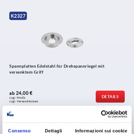
K2327
Spannplatten Edelstahl für Drehspannriegel mit
versenktem Griff
ab
24,00 €
DETAILS
zzgl. MwSt. 
zzgl. Versandkosten
K1559
Consenso
Dettagli
Informazioni sui cookie