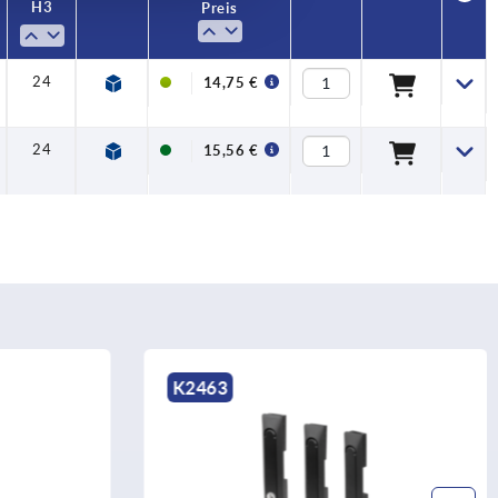
H3
L2
Preis
24
50
14,75 €
24
50
15,56 €
K2268