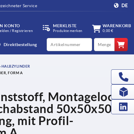
DE
zeichneter Service
IN KONTO
MERKLISTE
WARENKORB
lden / Registrieren
Produkte merken
0,00 €
productCode
qty
Direktbestellung
L-HALBZYLINDER
ER, FORM A
ststoff, Montageloch
ochabstand 50x50x50
, mit Profil-
rm A