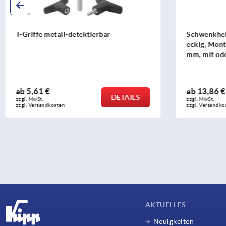
Schwenkhebel Kunststoff, Montageloch
Schwenkheb
eckig, Montagelochabstand 50x50x50
rund, Mont
mm, mit oder ohne Abdeckung
Abdeckung
ab
13,86 €
ab
7,88 €
DETAILS
zzgl. MwSt. 
zzgl. MwSt. 
zzgl. Versandkosten
zzgl. Versandko
AKTUELLES
Neuigkeiten