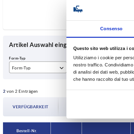
Consenso
Artikel Auswahl eingrenzen
Questo sito web utilizza i c
Utilizziamo i cookie per perso
nostro traffico. Condividiamo 
Form-Typ
Ausführung 1
L
di analisi dei dati web, pubbl
che hanno raccolto dal tuo uti
mit Profilzylinder
gleichschließend
16
2
von 2 Einträgen
verschiedenschließend
Die Verfügbarkeiten werden in regelmä
VERFÜGBARKEIT
Im finalen Schritt vor Abschluss Ihrer 
Versanddatum.
Bestell-Nr.