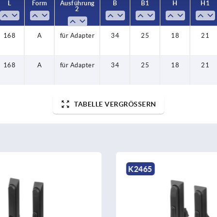
L
Form
Ausführung
B
B1
H
H1
2
168
A
für Adapter
34
25
18
21
168
A
für Adapter
34
25
18
21
TABELLE VERGRÖSSERN
K2463