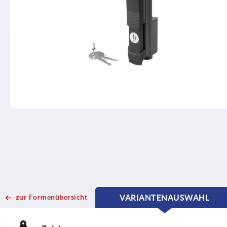
zur Formenübersicht
VARIANTENAUSWAHL
CURRENT
CURRENT
TAB:
TAB: