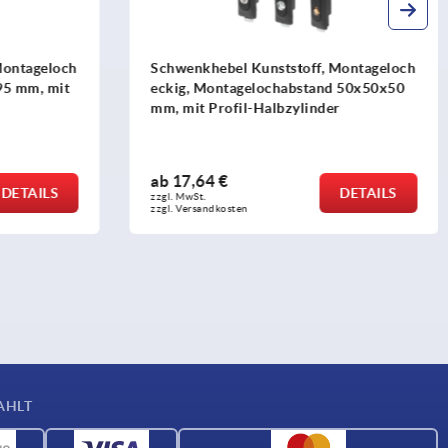
Montageloch
Schwenkhebel Kunststoff, Montageloch
d 50x50x50
rund, Montagelochabstand 105/130
r
mm, mit Abdeckung
ab
16,04 €
DETAILS
DETAILS
zzgl. MwSt. 
zzgl. Versandkosten
AHLT