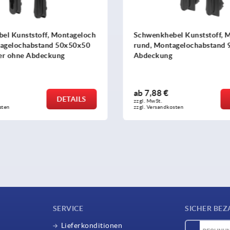
el Kunststoff, Montageloch
Schwenkhebel Kunststoff, 
agelochabstand 95 mm, mit
eckig, Montagelochabstan
mm, mit Profil-Halbzylinde
ab
17,64 €
DETAILS
zzgl. MwSt. 
sten
zzgl. Versandkosten
SERVICE
SICHER BEZ
Lieferkonditionen