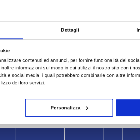
Dettagli
I
ookie
nalizzare contenuti ed annunci, per fornire funzionalità dei socia
inoltre informazioni sul modo in cui utilizzi il nostro sito con i n
Form
Ausführung
icità e social media, i quali potrebbero combinarle con altre inform
lizzo dei loro servizi.
8
A
für Adapter
TABELLE VERGRÖSSERN
ßigen Abständen mehrmals täglich aktualisiert.
Personalizza
Sofort lieferbar
Bestellung erfahren Sie das bestätigte
4-20 Tage