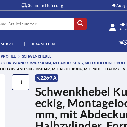
Schnelle Lieferung
Ausge
ME
Anme
SERVICE
BRANCHEN
TPROFILE
SCHWENKHEBEL
OCHABSTAND 50X50X50 MM, MIT ABDECKUNG, MIT ODER OHNE PROFI
CHABSTAND 50X50X50 MM, MIT ABDECKUNG, MIT PROFIL-HALBZYLIND
K2269 A
Schwenkhebel Kun
eckig, Montagel
mm, mit Abdeckung
Halbzylinder, Fo