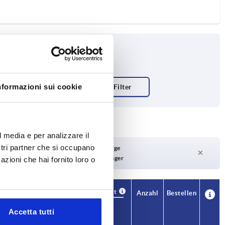
nformazioni sui cookie
 Grundkörper
l media e per analizzare il
ostri partner che si occupano
Lieferzeit auf Anfrage
Derzeit nicht auf Lager
azioni che hai fornito loro o
Verfügbarkeit
CAD
Anzahl
Bestellen
T1
Preis
Accetta tutti