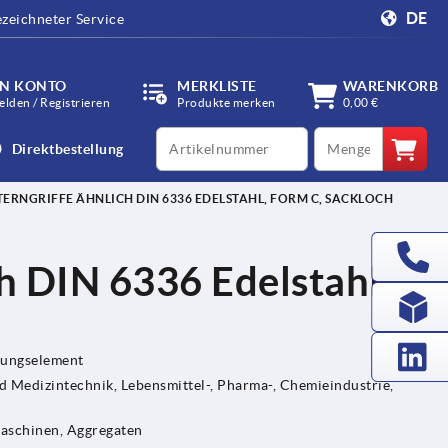
DE
zeichneter Service
IN KONTO
MERKLISTE
WARENKORB
lden / Registrieren
Produkte merken
0,00 €
productCode
qty
Direktbestellung
TERNGRIFFE ÄHNLICH DIN 6336 EDELSTAHL, FORM C, SACKLOCH
ch DIN 6336 Edelstahl,
gungselement
Medizintechnik, Lebensmittel-, Pharma-, Chemieindustrie,
Maschinen, Aggregaten