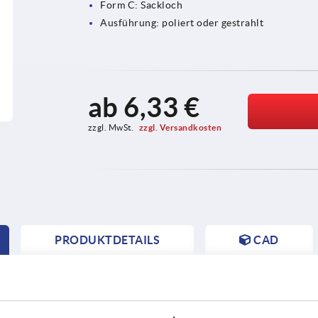
Form C: Sackloch
Ausführung: poliert oder gestrahlt
ab
6,33 €
zzgl. MwSt. 
zzgl. Versandkosten
PRODUKTDETAILS
CAD