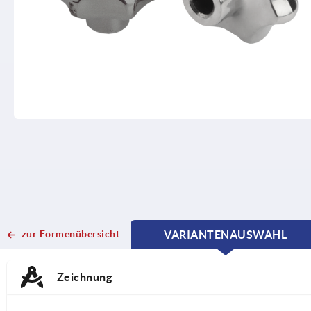
zur Formenübersicht
VARIANTENAUSWAHL
CURRENT
CURRENT
TAB:
TAB:
Zeichnung