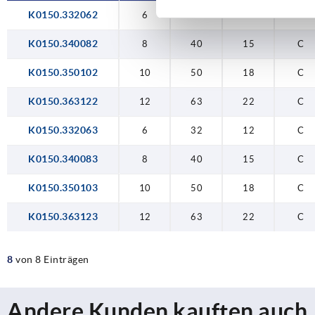
K0150.332062
6
32
12
C
K0150.340082
8
40
15
C
K0150.350102
10
50
18
C
K0150.363122
12
63
22
C
K0150.332063
6
32
12
C
K0150.340083
8
40
15
C
K0150.350103
10
50
18
C
K0150.363123
12
63
22
C
8
von 8 Einträgen
Andere Kunden kauften auch