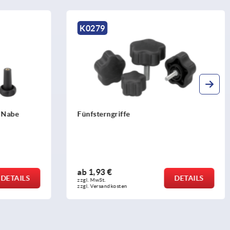
K1297
Fünfsterngriffe Kunststoff (Duroplast)
mit Innengewinde, Gewindeeinsatz
Stahl oder Edelstahl
ab
2,58 €
DETAILS
DETAILS
zzgl. MwSt. 
zzgl. Versandkosten