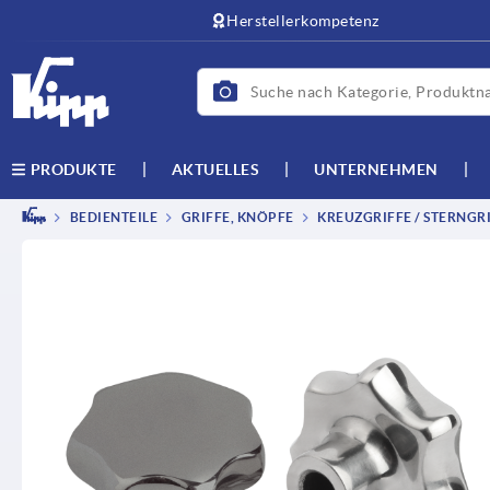
text.skipToContent
text.skipToNavigation
Herstellerkompetenz
AKTUELLES
UNTERNEHMEN
PRODUKTE
BEDIENTEILE
GRIFFE, KNÖPFE
KREUZGRIFFE / STERNGRI