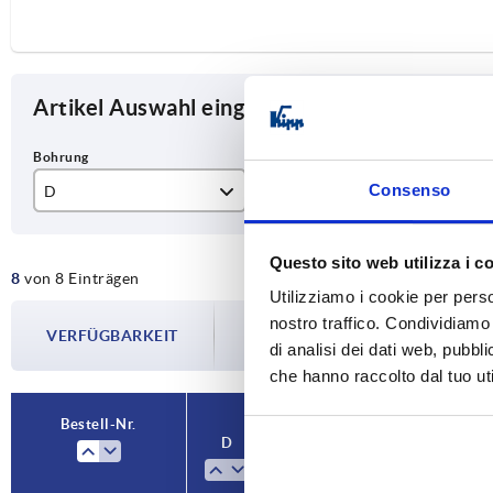
Artikel Auswahl eingrenzen
Consenso
D
D1
T
6
32
12
Questo sito web utilizza i c
8
von 8 Einträgen
8
40
15
Utilizziamo i cookie per perso
Die Verfügbarkeiten werden in regelmä
nostro traffico. Condividiamo 
10
50
18
VERFÜGBARKEIT
Im finalen Schritt vor Abschluss Ihrer 
di analisi dei dati web, pubbl
Versanddatum.
12
63
22
che hanno raccolto dal tuo uti
Bestell-Nr.
D
D1
T
Form