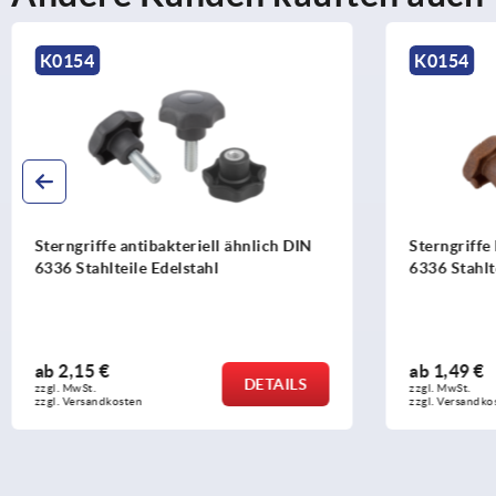
K0154
K1088
Sterngriffe Biopolymer ähnlich DIN
Sterngrif
6336 Stahlteile aus Edelstahl
ab
1,49 €
ab
2,07 
DETAILS
zzgl. MwSt. 
zzgl. MwSt. 
zzgl. Versandkosten
zzgl. Versand