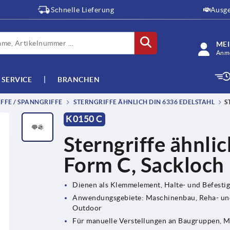
Schnelle Lieferung
Ausge
ME
Anme
SERVICE
BRANCHEN
FFE / SPANNGRIFFE
STERNGRIFFE ÄHNLICH DIN 6336 EDELSTAHL
S
K0150 C
Sterngriffe ähnli
Form C, Sackloch
Dienen als Klemmelement, Halte- und Befesti
Anwendungsgebiete: Maschinenbau, Reha- und 
Outdoor
Für manuelle Verstellungen an Baugruppen, 