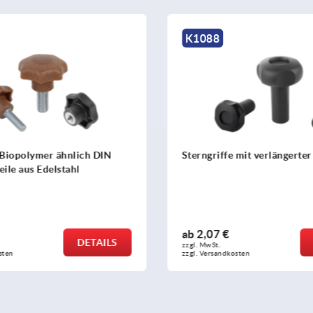
K0279
fe mit verlängerter Nabe
Fünfsterngriffe
€
ab
1,93 €
DETAILS
zzgl. MwSt. 
kosten
zzgl. Versandkosten