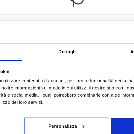
Dettagli
I
Form
Oberfläche
C
gestrahlt
ookie
TABELLE VERGRÖSSERN
poliert
nalizzare contenuti ed annunci, per fornire funzionalità dei socia
ßigen Abständen mehrmals täglich aktualisiert.
inoltre informazioni sul modo in cui utilizzi il nostro sito con i n
Sofort lieferbar
Bestellung erfahren Sie das bestätigte
4-20 Tage
icità e social media, i quali potrebbero combinarle con altre inform
lizzo dei loro servizi.
Oberfläche Grundkörper
D2
H
H3
Personalizza