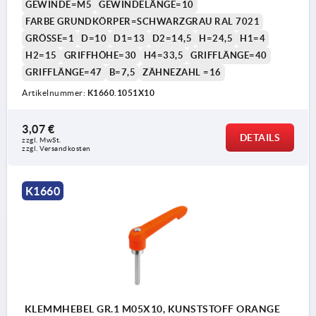
GEWINDE=M5
GEWINDELÄNGE=10
FARBE GRUNDKÖRPER=SCHWARZGRAU RAL 7021
GRÖSSE=1
D=10
D1=13
D2=14,5
H=24,5
H1=4
H2=15
GRIFFHÖHE=30
H4=33,5
GRIFFLÄNGE=40
GRIFFLÄNGE=47
B=7,5
ZÄHNEZAHL =16
Artikelnummer:
K1660.1051X10
1) Kegelkuppe DIN EN ISO 4753
3,07 €
DETAILS
zzgl. MwSt. 
zzgl. Versandkosten
K1660
KLEMMHEBEL GR.1 M05X10, KUNSTSTOFF ORANGE