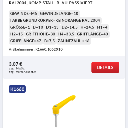
RAL2004, KOMP:STAHL BLAU-PASSIVIERT
GEWINDE=M5
GEWINDELÄNGE=10
FARBE GRUNDKÖRPER=REINORANGE RAL 2004
GRÖSSE=1
D=10
D1=13
D2=14,5
H=24,5
H1=4
H2=15
GRIFFHÖHE=30
H4=33,5
GRIFFLÄNGE=40
GRIFFLÄNGE=47
B=7,5
ZÄHNEZAHL =16
Artikelnummer:
K1660.1052X10
3,07 €
DETAILS
zzgl. MwSt. 
zzgl. Versandkosten
K1660