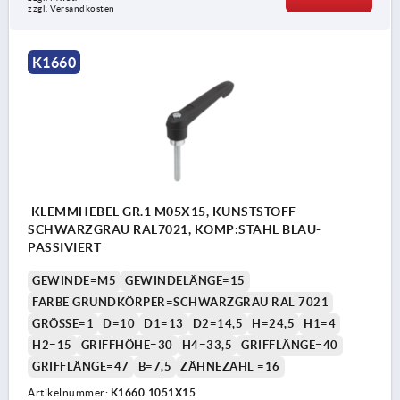
zzgl. Versandkosten
K1660
KLEMMHEBEL GR.1 M05X15, KUNSTSTOFF
SCHWARZGRAU RAL7021, KOMP:STAHL BLAU-
PASSIVIERT
GEWINDE=M5
GEWINDELÄNGE=15
FARBE GRUNDKÖRPER=SCHWARZGRAU RAL 7021
GRÖSSE=1
D=10
D1=13
D2=14,5
H=24,5
H1=4
H2=15
GRIFFHÖHE=30
H4=33,5
GRIFFLÄNGE=40
GRIFFLÄNGE=47
B=7,5
ZÄHNEZAHL =16
Artikelnummer:
K1660.1051X15