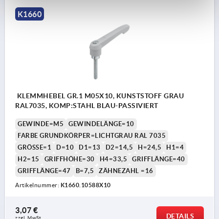
K1660
KLEMMHEBEL GR.1 M05X10, KUNSTSTOFF GRAU
RAL7035, KOMP:STAHL BLAU-PASSIVIERT
GEWINDE=M5
GEWINDELÄNGE=10
FARBE GRUNDKÖRPER=LICHTGRAU RAL 7035
GRÖSSE=1
D=10
D1=13
D2=14,5
H=24,5
H1=4
H2=15
GRIFFHÖHE=30
H4=33,5
GRIFFLÄNGE=40
GRIFFLÄNGE=47
B=7,5
ZÄHNEZAHL =16
Artikelnummer:
K1660.10588X10
3,07 €
DETAILS
zzgl. MwSt. 