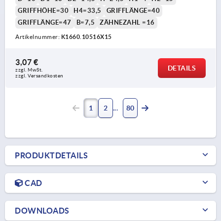
GRIFFHÖHE=30
H4=33,5
GRIFFLÄNGE=40
GRIFFLÄNGE=47
B=7,5
ZÄHNEZAHL =16
Artikelnummer:
K1660.10516X15
3,07 €
DETAILS
zzgl. MwSt. 
zzgl. Versandkosten
1
2
80
PRODUKTDETAILS
CAD
DOWNLOADS