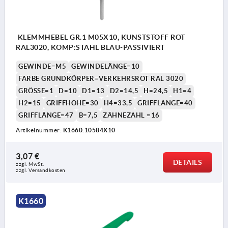
KLEMMHEBEL GR.1 M05X10, KUNSTSTOFF ROT
RAL3020, KOMP:STAHL BLAU-PASSIVIERT
GEWINDE=M5
GEWINDELÄNGE=10
FARBE GRUNDKÖRPER=VERKEHRSROT RAL 3020
GRÖSSE=1
D=10
D1=13
D2=14,5
H=24,5
H1=4
H2=15
GRIFFHÖHE=30
H4=33,5
GRIFFLÄNGE=40
GRIFFLÄNGE=47
B=7,5
ZÄHNEZAHL =16
Artikelnummer:
K1660.10584X10
3,07 €
DETAILS
zzgl. MwSt. 
zzgl. Versandkosten
K1660