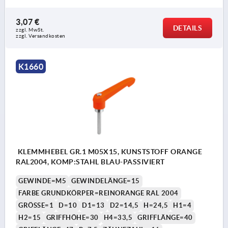
3,07 €
DETAILS
zzgl. MwSt. 
zzgl. Versandkosten
K1660
KLEMMHEBEL GR.1 M05X15, KUNSTSTOFF ORANGE
RAL2004, KOMP:STAHL BLAU-PASSIVIERT
GEWINDE=M5
GEWINDELÄNGE=15
FARBE GRUNDKÖRPER=REINORANGE RAL 2004
GRÖSSE=1
D=10
D1=13
D2=14,5
H=24,5
H1=4
H2=15
GRIFFHÖHE=30
H4=33,5
GRIFFLÄNGE=40