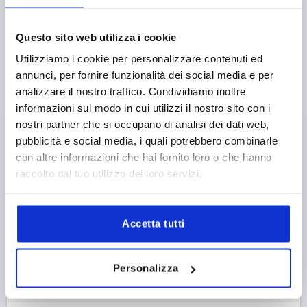
Questo sito web utilizza i cookie
Utilizziamo i cookie per personalizzare contenuti ed
annunci, per fornire funzionalità dei social media e per
analizzare il nostro traffico. Condividiamo inoltre
KLEMMHEBEL GR.1 M05X10, KUNSTSTOFF BLAU
informazioni sul modo in cui utilizzi il nostro sito con i
RAL5017, KOMP:STAHL BLAU-PASSIVIERT
nostri partner che si occupano di analisi dei dati web,
pubblicità e social media, i quali potrebbero combinarle
GEWINDE=M5
GEWINDELÄNGE=10
con altre informazioni che hai fornito loro o che hanno
FARBE GRUNDKÖRPER=VERKEHRSBLAU RAL 5017
raccolto dal tuo utilizzo dei loro servizi.
GRÖSSE=1
D=10
D1=13
D2=14,5
H=24,5
H1=4
H2=15
GRIFFHÖHE=30
H4=33,5
GRIFFLÄNGE=40
GRIFFLÄNGE=47
B=7,5
ZÄHNEZAHL =16
Accetta tutti
Artikelnummer:
K1660.10587X10
3,07 €
Personalizza
DETAILS
zzgl. MwSt. 
zzgl. Versandkosten