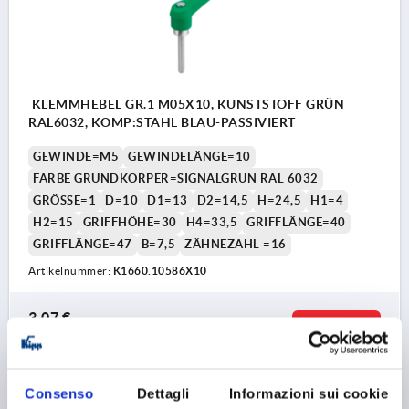
KLEMMHEBEL GR.1 M05X10, KUNSTSTOFF GRÜN
RAL6032, KOMP:STAHL BLAU-PASSIVIERT
GEWINDE=M5
GEWINDELÄNGE=10
FARBE GRUNDKÖRPER=SIGNALGRÜN RAL 6032
GRÖSSE=1
D=10
D1=13
D2=14,5
H=24,5
H1=4
H2=15
GRIFFHÖHE=30
H4=33,5
GRIFFLÄNGE=40
GRIFFLÄNGE=47
B=7,5
ZÄHNEZAHL =16
Artikelnummer:
K1660.10586X10
3,07 €
DETAILS
zzgl. MwSt. 
zzgl. Versandkosten
Consenso
Dettagli
Informazioni sui cookie
K1660