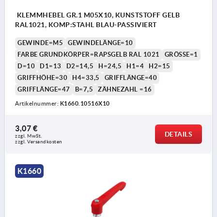
KLEMMHEBEL GR.1 M05X10, KUNSTSTOFF GELB
RAL1021, KOMP:STAHL BLAU-PASSIVIERT
GEWINDE=M5
GEWINDELÄNGE=10
FARBE GRUNDKÖRPER=RAPSGELB RAL 1021
GRÖSSE=1
D=10
D1=13
D2=14,5
H=24,5
H1=4
H2=15
GRIFFHÖHE=30
H4=33,5
GRIFFLÄNGE=40
GRIFFLÄNGE=47
B=7,5
ZÄHNEZAHL =16
Artikelnummer:
K1660.10516X10
3,07 €
DETAILS
zzgl. MwSt. 
zzgl. Versandkosten
K1660