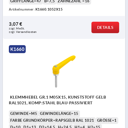
GRIFFLÄNGE=47
B=7,5
ZÄHNEZAHL =16
Artikelnummer:
K1660.1052X15
3,07 €
DETAILS
zzgl. MwSt. 
zzgl. Versandkosten
K1660
KLEMMHEBEL GR.1 M05X15, KUNSTSTOFF GELB
RAL1021, KOMP:STAHL BLAU-PASSIVIERT
GEWINDE=M5
GEWINDELÄNGE=15
FARBE GRUNDKÖRPER=RAPSGELB RAL 1021
GRÖSSE=1
D=10
D1=13
D2=14,5
H=24,5
H1=4
H2=15