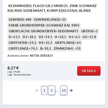
KLEMMHEBEL FLACH GR.2 M08X25, ZINK SCHWARZ
RAL9005 SEIDENMATT, KOMP:EDELSTAHL BLANK
GEWINDE=M8
GEWINDELÄNGE=25
FARBE GRUNDKÖRPER=SCHWARZ RAL 9005
OBERFLÄCHE GRUNDKÖRPER=SEIDENMATT
GRÖSSE=2
D=13,5
D1=18,5
D2=19,1
H=28,5
H1=6,5
H2=17,8
GRIFFHÖHE=29,2
H4=32,2
GRIFFLÄNGE=65
GRIFFLÄNGE=74,5
B=10,1
ZÄHNEZAHL =20
Artikelnummer:
K0738.2081X25
8,27 €
DETAILS
zzgl. MwSt. 
zzgl. Versandkosten
1
2
13