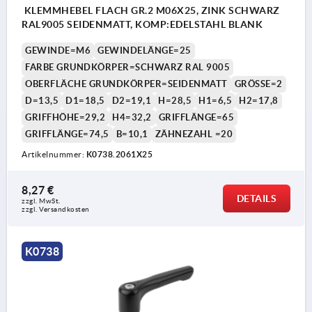
KLEMMHEBEL FLACH GR.2 M06X25, ZINK SCHWARZ
RAL9005 SEIDENMATT, KOMP:EDELSTAHL BLANK
GEWINDE=M6
GEWINDELÄNGE=25
FARBE GRUNDKÖRPER=SCHWARZ RAL 9005
OBERFLÄCHE GRUNDKÖRPER=SEIDENMATT
GRÖSSE=2
D=13,5
D1=18,5
D2=19,1
H=28,5
H1=6,5
H2=17,8
GRIFFHÖHE=29,2
H4=32,2
GRIFFLÄNGE=65
GRIFFLÄNGE=74,5
B=10,1
ZÄHNEZAHL =20
Artikelnummer:
K0738.2061X25
8,27 €
DETAILS
zzgl. MwSt. 
zzgl. Versandkosten
K0738