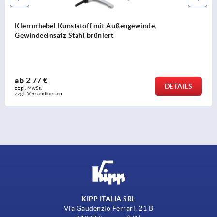
tstoff mit Außengewinde,
Klemmhebel EC
tahl brüniert
Gewindeeinsatz
ab
1,75 €
DETAILS
zzgl. MwSt. 
zzgl. Versandkosten
KIPP ITALIA SRL
Via Gaudenzio Ferrari, 21 B