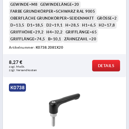
GEWINDE=M8
GEWINDELÄNGE=20
FARBE GRUNDKÖRPER=SCHWARZ RAL 9005
OBERFLÄCHE GRUNDKÖRPER=SEIDENMATT
GRÖSSE=2
D=13,5
D1=18,5
D2=19,1
H=28,5
H1=6,5
H2=17,8
GRIFFHÖHE=29,2
H4=32,2
GRIFFLÄNGE=65
GRIFFLÄNGE=74,5
B=10,1
ZÄHNEZAHL =20
Artikelnummer:
K0738.2081X20
8,27 €
DETAILS
zzgl. MwSt. 
zzgl. Versandkosten
K0738