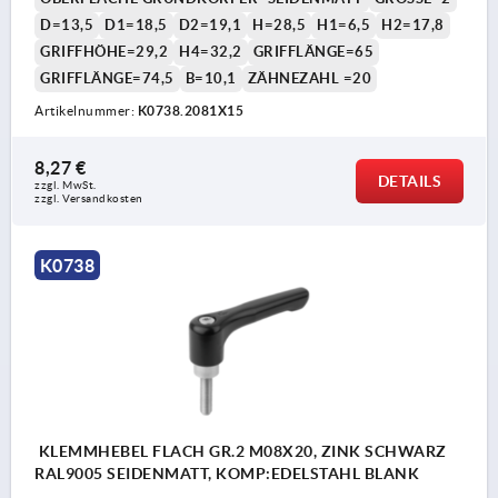
D=13,5
D1=18,5
D2=19,1
H=28,5
H1=6,5
H2=17,8
GRIFFHÖHE=29,2
H4=32,2
GRIFFLÄNGE=65
GRIFFLÄNGE=74,5
B=10,1
ZÄHNEZAHL =20
Artikelnummer:
K0738.2081X15
8,27 €
DETAILS
zzgl. MwSt. 
zzgl. Versandkosten
K0738
KLEMMHEBEL FLACH GR.2 M08X20, ZINK SCHWARZ
RAL9005 SEIDENMATT, KOMP:EDELSTAHL BLANK