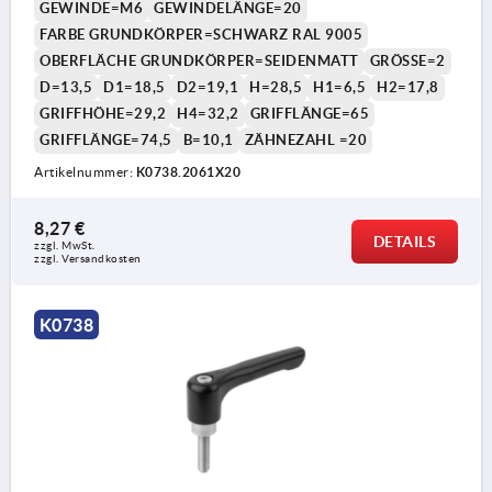
GEWINDE=M6
GEWINDELÄNGE=20
FARBE GRUNDKÖRPER=SCHWARZ RAL 9005
OBERFLÄCHE GRUNDKÖRPER=SEIDENMATT
GRÖSSE=2
D=13,5
D1=18,5
D2=19,1
H=28,5
H1=6,5
H2=17,8
GRIFFHÖHE=29,2
H4=32,2
GRIFFLÄNGE=65
GRIFFLÄNGE=74,5
B=10,1
ZÄHNEZAHL =20
Artikelnummer:
K0738.2061X20
8,27 €
DETAILS
zzgl. MwSt. 
zzgl. Versandkosten
K0738