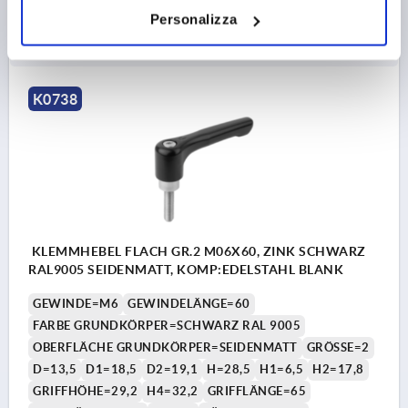
8,90 €
Personalizza
DETAILS
zzgl. MwSt. 
zzgl. Versandkosten
K0738
KLEMMHEBEL FLACH GR.2 M06X60, ZINK SCHWARZ
RAL9005 SEIDENMATT, KOMP:EDELSTAHL BLANK
GEWINDE=M6
GEWINDELÄNGE=60
FARBE GRUNDKÖRPER=SCHWARZ RAL 9005
OBERFLÄCHE GRUNDKÖRPER=SEIDENMATT
GRÖSSE=2
D=13,5
D1=18,5
D2=19,1
H=28,5
H1=6,5
H2=17,8
GRIFFHÖHE=29,2
H4=32,2
GRIFFLÄNGE=65