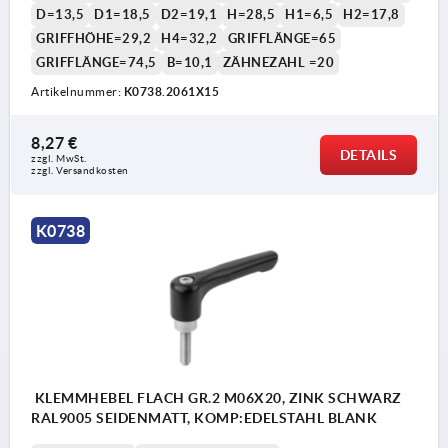
D=13,5
D1=18,5
D2=19,1
H=28,5
H1=6,5
H2=17,8
GRIFFHÖHE=29,2
H4=32,2
GRIFFLÄNGE=65
GRIFFLÄNGE=74,5
B=10,1
ZÄHNEZAHL =20
Artikelnummer:
K0738.2061X15
1) Kegelkuppe DIN EN ISO 4753
8,27 €
DETAILS
zzgl. MwSt. 
zzgl. Versandkosten
K0738
KLEMMHEBEL FLACH GR.2 M06X20, ZINK SCHWARZ
RAL9005 SEIDENMATT, KOMP:EDELSTAHL BLANK