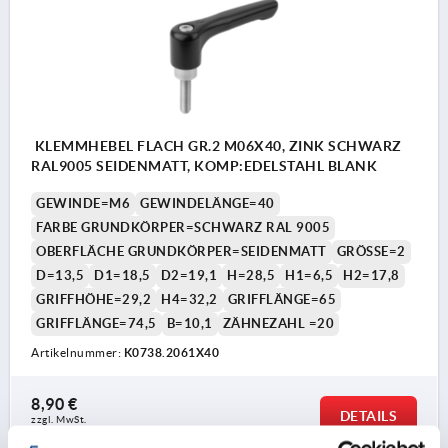
KLEMMHEBEL FLACH GR.2 M06X40, ZINK SCHWARZ
RAL9005 SEIDENMATT, KOMP:EDELSTAHL BLANK
GEWINDE=M6
GEWINDELÄNGE=40
FARBE GRUNDKÖRPER=SCHWARZ RAL 9005
OBERFLÄCHE GRUNDKÖRPER=SEIDENMATT
GRÖSSE=2
D=13,5
D1=18,5
D2=19,1
H=28,5
H1=6,5
H2=17,8
GRIFFHÖHE=29,2
H4=32,2
GRIFFLÄNGE=65
GRIFFLÄNGE=74,5
B=10,1
ZÄHNEZAHL =20
Artikelnummer:
K0738.2061X40
8,90 €
DETAILS
zzgl. MwSt. 
zzgl. Versandkosten