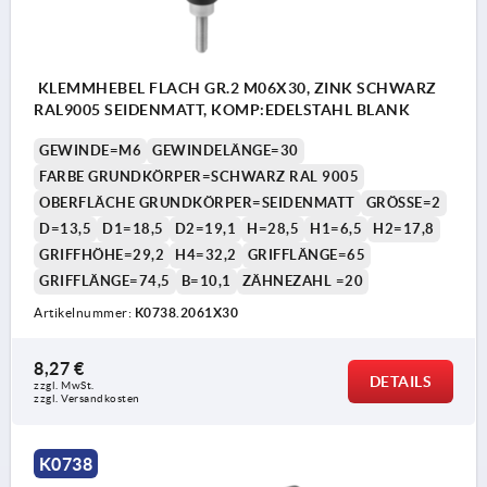
KLEMMHEBEL FLACH GR.2 M06X30, ZINK SCHWARZ
RAL9005 SEIDENMATT, KOMP:EDELSTAHL BLANK
GEWINDE=M6
GEWINDELÄNGE=30
FARBE GRUNDKÖRPER=SCHWARZ RAL 9005
OBERFLÄCHE GRUNDKÖRPER=SEIDENMATT
GRÖSSE=2
D=13,5
D1=18,5
D2=19,1
H=28,5
H1=6,5
H2=17,8
GRIFFHÖHE=29,2
H4=32,2
GRIFFLÄNGE=65
GRIFFLÄNGE=74,5
B=10,1
ZÄHNEZAHL =20
Artikelnummer:
K0738.2061X30
8,27 €
DETAILS
zzgl. MwSt. 
zzgl. Versandkosten
K0738