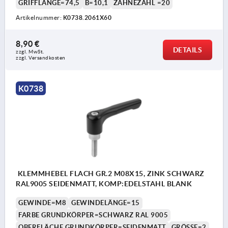
GRIFFLÄNGE=74,5
B=10,1
ZÄHNEZAHL =20
Artikelnummer:
K0738.2061X60
8,90 €
DETAILS
zzgl. MwSt. 
zzgl. Versandkosten
K0738
KLEMMHEBEL FLACH GR.2 M08X15, ZINK SCHWARZ
RAL9005 SEIDENMATT, KOMP:EDELSTAHL BLANK
GEWINDE=M8
GEWINDELÄNGE=15
FARBE GRUNDKÖRPER=SCHWARZ RAL 9005
OBERFLÄCHE GRUNDKÖRPER=SEIDENMATT
GRÖSSE=2