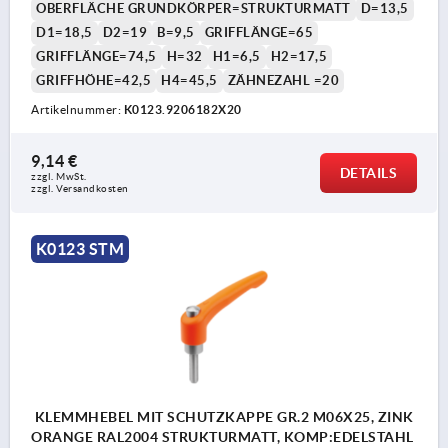
OBERFLÄCHE GRUNDKÖRPER=STRUKTURMATT
D=13,5
D1=18,5
D2=19
B=9,5
GRIFFLÄNGE=65
GRIFFLÄNGE=74,5
H=32
H1=6,5
H2=17,5
GRIFFHÖHE=42,5
H4=45,5
ZÄHNEZAHL =20
Artikelnummer:
K0123.9206182X20
9,14 €
DETAILS
zzgl. MwSt. 
zzgl. Versandkosten
K0123 STM
KLEMMHEBEL MIT SCHUTZKAPPE GR.2 M06X25, ZINK
ORANGE RAL2004 STRUKTURMATT, KOMP:EDELSTAHL