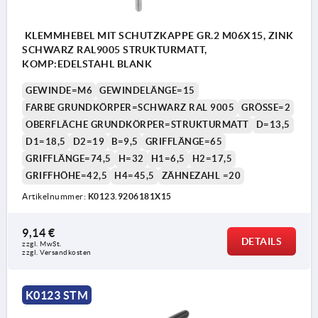
KLEMMHEBEL MIT SCHUTZKAPPE GR.2 M06X15, ZINK
SCHWARZ RAL9005 STRUKTURMATT,
KOMP:EDELSTAHL BLANK
GEWINDE=M6
GEWINDELÄNGE=15
FARBE GRUNDKÖRPER=SCHWARZ RAL 9005
GRÖSSE=2
OBERFLÄCHE GRUNDKÖRPER=STRUKTURMATT
D=13,5
D1=18,5
D2=19
B=9,5
GRIFFLÄNGE=65
GRIFFLÄNGE=74,5
H=32
H1=6,5
H2=17,5
GRIFFHÖHE=42,5
H4=45,5
ZÄHNEZAHL =20
Artikelnummer:
K0123.9206181X15
1) Kegelkuppe DIN EN ISO 4753
9,14 €
DETAILS
zzgl. MwSt. 
zzgl. Versandkosten
K0123 STM