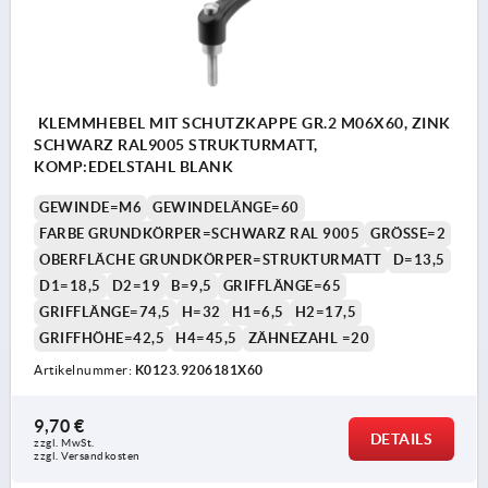
KLEMMHEBEL MIT SCHUTZKAPPE GR.2 M06X60, ZINK
SCHWARZ RAL9005 STRUKTURMATT,
KOMP:EDELSTAHL BLANK
GEWINDE=M6
GEWINDELÄNGE=60
FARBE GRUNDKÖRPER=SCHWARZ RAL 9005
GRÖSSE=2
OBERFLÄCHE GRUNDKÖRPER=STRUKTURMATT
D=13,5
D1=18,5
D2=19
B=9,5
GRIFFLÄNGE=65
GRIFFLÄNGE=74,5
H=32
H1=6,5
H2=17,5
GRIFFHÖHE=42,5
H4=45,5
ZÄHNEZAHL =20
Artikelnummer:
K0123.9206181X60
9,70 €
DETAILS
zzgl. MwSt. 
zzgl. Versandkosten