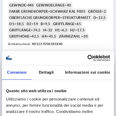
GEWINDE=M6
GEWINDELÄNGE=40
FARBE GRUNDKÖRPER=SCHWARZ RAL 9005
GRÖSSE=2
OBERFLÄCHE GRUNDKÖRPER=STRUKTURMATT
D=13,5
D1=18,5
D2=19
B=9,5
GRIFFLÄNGE=65
GRIFFLÄNGE=74,5
H=32
H1=6,5
H2=17,5
GRIFFHÖHE=42,5
H4=45,5
ZÄHNEZAHL =20
Artikelnummer:
K0123.9206181X40
9,70 €
DETAILS
zzgl. MwSt. 
zzgl. Versandkosten
Consenso
Dettagli
Informazioni sui cookie
K0123 STM
Questo sito web utilizza i cookie
Utilizziamo i cookie per personalizzare contenuti ed
annunci, per fornire funzionalità dei social media e per
analizzare il nostro traffico. Condividiamo inoltre