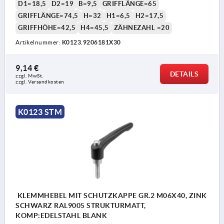
D1=18,5
D2=19
B=9,5
GRIFFLÄNGE=65
GRIFFLÄNGE=74,5
H=32
H1=6,5
H2=17,5
GRIFFHÖHE=42,5
H4=45,5
ZÄHNEZAHL =20
Artikelnummer:
K0123.9206181X30
9,14 €
DETAILS
zzgl. MwSt. 
zzgl. Versandkosten
K0123 STM
KLEMMHEBEL MIT SCHUTZKAPPE GR.2 M06X40, ZINK
SCHWARZ RAL9005 STRUKTURMATT,
KOMP:EDELSTAHL BLANK