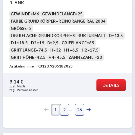
BLANK
GEWINDE=M6
GEWINDELÄNGE=25
FARBE GRUNDKÖRPER=REINORANGE RAL 2004
GRÖSSE=2
OBERFLÄCHE GRUNDKÖRPER=STRUKTURMATT
D=13,5
D1=18,5
D2=19
B=9,5
GRIFFLÄNGE=65
GRIFFLÄNGE=74,5
H=32
H1=6,5
H2=17,5
GRIFFHÖHE=42,5
H4=45,5
ZÄHNEZAHL =20
Artikelnummer:
K0123.9206182X25
9,14 €
DETAILS
zzgl. MwSt. 
zzgl. Versandkosten
1
2
26