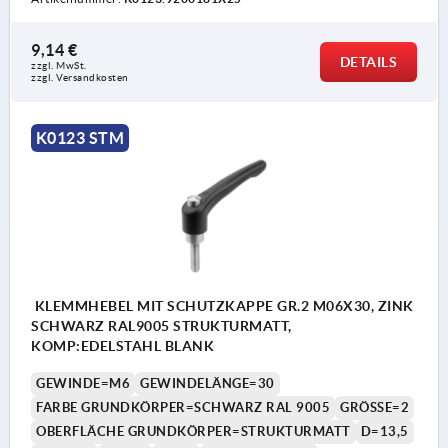
9,14 €
DETAILS
zzgl. MwSt. 
zzgl. Versandkosten
K0123 STM
KLEMMHEBEL MIT SCHUTZKAPPE GR.2 M06X30, ZINK
SCHWARZ RAL9005 STRUKTURMATT,
KOMP:EDELSTAHL BLANK
GEWINDE=M6
GEWINDELÄNGE=30
FARBE GRUNDKÖRPER=SCHWARZ RAL 9005
GRÖSSE=2
OBERFLÄCHE GRUNDKÖRPER=STRUKTURMATT
D=13,5