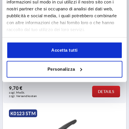
informazioni sul modo in cui utilizzi il nostro sito con i
KLEMMHEBEL MIT SCHUTZKAPPE GR.2 M06X50, ZINK
nostri partner che si occupano di analisi dei dati web,
SCHWARZ RAL9005 STRUKTURMATT,
pubblicità e social media, i quali potrebbero combinarle
KOMP:EDELSTAHL BLANK
con altre informazioni che hai fornito loro o che hanno
raccolto dal tuo utilizzo dei loro servizi.
GEWINDE=M6
GEWINDELÄNGE=50
FARBE GRUNDKÖRPER=SCHWARZ RAL 9005
GRÖSSE=2
OBERFLÄCHE GRUNDKÖRPER=STRUKTURMATT
D=13,5
Accetta tutti
D1=18,5
D2=19
B=9,5
GRIFFLÄNGE=65
GRIFFLÄNGE=74,5
H=32
H1=6,5
H2=17,5
GRIFFHÖHE=42,5
H4=45,5
ZÄHNEZAHL =20
Personalizza
Artikelnummer:
K0123.9206181X50
9,70 €
DETAILS
zzgl. MwSt. 
zzgl. Versandkosten
K0123 STM