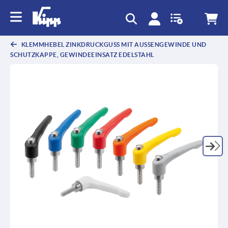
text.skipToContent
text.skipToNavigation
KLEMMHEBEL ZINKDRUCKGUSS MIT AUSSENGEWINDE UND S
CHUTZKAPPE, GEWINDEEINSATZ EDELSTAHL