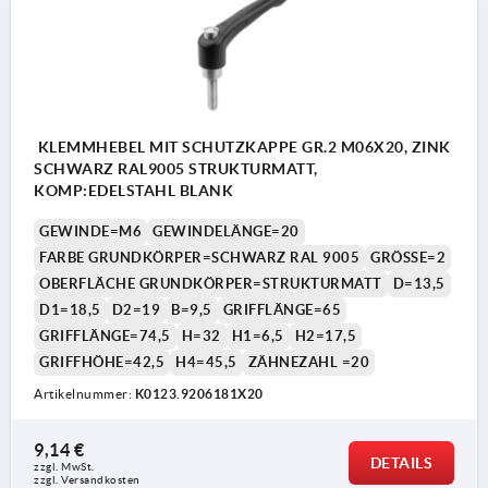
KLEMMHEBEL MIT SCHUTZKAPPE GR.2 M06X20, ZINK
SCHWARZ RAL9005 STRUKTURMATT,
KOMP:EDELSTAHL BLANK
GEWINDE=M6
GEWINDELÄNGE=20
FARBE GRUNDKÖRPER=SCHWARZ RAL 9005
GRÖSSE=2
OBERFLÄCHE GRUNDKÖRPER=STRUKTURMATT
D=13,5
D1=18,5
D2=19
B=9,5
GRIFFLÄNGE=65
GRIFFLÄNGE=74,5
H=32
H1=6,5
H2=17,5
GRIFFHÖHE=42,5
H4=45,5
ZÄHNEZAHL =20
Artikelnummer:
K0123.9206181X20
9,14 €
DETAILS
zzgl. MwSt. 
zzgl. Versandkosten