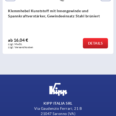
nde und
Klemmhebel Zinkdruckguss, flach, m
tahl brüniert
Gewindeeinsatz Edelstahl
ab
8,27 €
DETAILS
zzgl. MwSt. 
zzgl. Versandkosten
KIPP ITALIA SRL
Via Gaudenzio Ferrari, 21 B
21047 Saronno (VA)