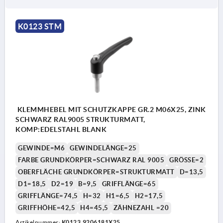
K0123 STM
KLEMMHEBEL MIT SCHUTZKAPPE GR.2 M06X25, ZINK
SCHWARZ RAL9005 STRUKTURMATT,
KOMP:EDELSTAHL BLANK
GEWINDE=M6
GEWINDELÄNGE=25
FARBE GRUNDKÖRPER=SCHWARZ RAL 9005
GRÖSSE=2
OBERFLÄCHE GRUNDKÖRPER=STRUKTURMATT
D=13,5
D1=18,5
D2=19
B=9,5
GRIFFLÄNGE=65
GRIFFLÄNGE=74,5
H=32
H1=6,5
H2=17,5
GRIFFHÖHE=42,5
H4=45,5
ZÄHNEZAHL =20
Artikelnummer:
K0123.9206181X25