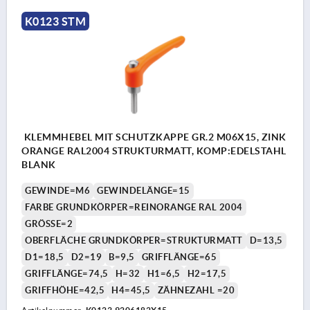
K0123 STM
KLEMMHEBEL MIT SCHUTZKAPPE GR.2 M06X15, ZINK
ORANGE RAL2004 STRUKTURMATT, KOMP:EDELSTAHL
BLANK
GEWINDE=M6
GEWINDELÄNGE=15
FARBE GRUNDKÖRPER=REINORANGE RAL 2004
GRÖSSE=2
OBERFLÄCHE GRUNDKÖRPER=STRUKTURMATT
D=13,5
D1=18,5
D2=19
B=9,5
GRIFFLÄNGE=65
GRIFFLÄNGE=74,5
H=32
H1=6,5
H2=17,5
GRIFFHÖHE=42,5
H4=45,5
ZÄHNEZAHL =20