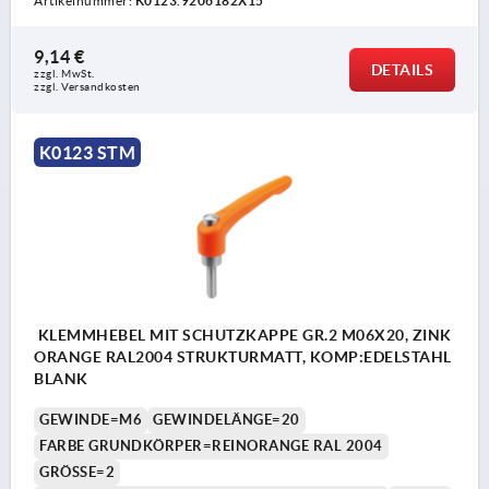
Artikelnummer:
K0123.9206182X15
9,14 €
DETAILS
zzgl. MwSt. 
zzgl. Versandkosten
K0123 STM
KLEMMHEBEL MIT SCHUTZKAPPE GR.2 M06X20, ZINK
ORANGE RAL2004 STRUKTURMATT, KOMP:EDELSTAHL
BLANK
GEWINDE=M6
GEWINDELÄNGE=20
FARBE GRUNDKÖRPER=REINORANGE RAL 2004
GRÖSSE=2