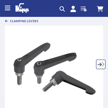
text.skipToContent
text.skipToNavigation
CLAMPING LEVERS