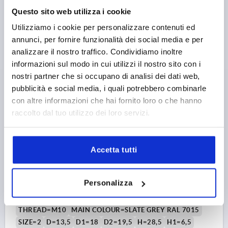
THREAD LENGTH=20
Questo sito web utilizza i cookie
Order number:
K0270.12208144X20
Utilizziamo i cookie per personalizzare contenuti ed
annunci, per fornire funzionalità dei social media e per
9,32 €
analizzare il nostro traffico. Condividiamo inoltre
DETAILS
plus sales tax 
informazioni sul modo in cui utilizzi il nostro sito con i
plus shipping costs
nostri partner che si occupano di analisi dei dati web,
pubblicità e social media, i quali potrebbero combinarle
K0270
con altre informazioni che hai fornito loro o che hanno
raccolto dal tuo utilizzo dei loro servizi.
Accetta tutti
CLAMPING LEVER ANTIBACTERIEL SIZE:2 M10X20
Personalizza
PLASTIC, GREY RAL7015
THREAD=M10
MAIN COLOUR=SLATE GREY RAL 7015
SIZE=2
D=13,5
D1=18
D2=19,5
H=28,5
H1=6,5