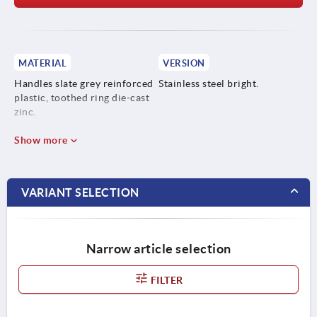
MATERIAL
VERSION
Handles slate grey reinforced
Stainless steel bright.
plastic, toothed ring die-cast
zinc.
Steel parts stainless steel
Show more
1.4305.
VARIANT SELECTION
Narrow article selection
FILTER