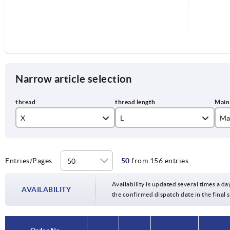
Narrow article selection
X
L
Ma
M5
10
bl
M6
15
or
Entries/Pages
50
from 156 entries
M8
20
tr
Availability is updated several times a da
AVAILABILITY
the confirmed dispatch date in the final
M10
25
M12
30