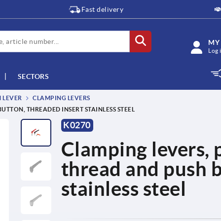
Fast delivery
MY
Log 
SECTORS
M LEVER
CLAMPING LEVERS
UTTON, THREADED INSERT STAINLESS STEEL
K0270
Clamping levers, p
thread and push b
stainless steel