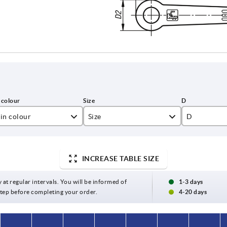
in colour
Size
D
ack grey RAL 7021
1
10
ange RAL 2004
2
13,5
INCREASE TABLE SIZE
affic red RAL 3020
3
16
y at regular intervals. You will be informed of
1-3 days
 step before completing your order.
4-20 days
4
19
5
23