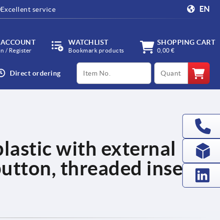
EN
Excellent service
 ACCOUNT
WATCHLIST
SHOPPING CART
in / Register
Bookmark products
0,00 €
productCode
qty
Direct ordering
lastic with external
utton, threaded insert