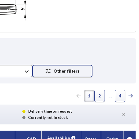
1
2
4
Delivery time on request
Currently not in stock
Availability
Availability