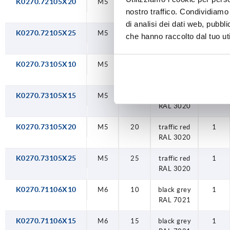
K0270.72105X20
M5
20
orange
1
nostro traffico. Condividiamo 
RAL 2004
di analisi dei dati web, pubbl
K0270.72105X25
M5
25
orange
1
che hanno raccolto dal tuo uti
RAL 2004
K0270.73105X10
M5
10
traffic red
1
RAL 3020
K0270.73105X15
M5
15
traffic red
1
RAL 3020
K0270.73105X20
M5
20
traffic red
1
RAL 3020
K0270.73105X25
M5
25
traffic red
1
RAL 3020
K0270.71106X10
M6
10
black grey
1
RAL 7021
K0270.71106X15
M6
15
black grey
1