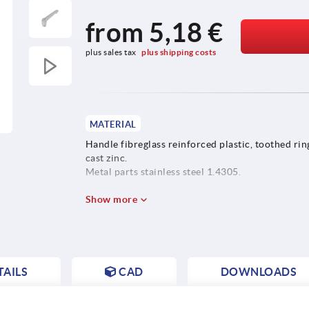
from
5,18 €
plus sales tax 
plus shipping costs
MATERIAL
Handle fibreglass reinforced plastic, toothed rin
cast zinc.
Metal parts stainless steel 1.4305.
Push button plastic (POM).
Show more
AILS
CAD
DOWNLOADS