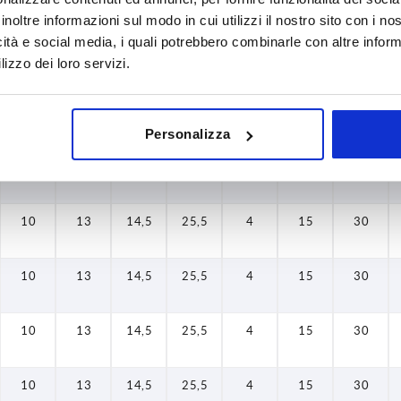
10
13
14,5
25,5
4
15
30
inoltre informazioni sul modo in cui utilizzi il nostro sito con i n
icità e social media, i quali potrebbero combinarle con altre inform
10
13
14,5
25,5
4
15
30
lizzo dei loro servizi.
10
13
14,5
25,5
4
15
30
Personalizza
10
13
14,5
25,5
4
15
30
10
13
14,5
25,5
4
15
30
10
13
14,5
25,5
4
15
30
10
13
14,5
25,5
4
15
30
10
13
14,5
25,5
4
15
30