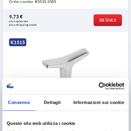
Order number:
K1515.5505
9,73 €
DETAILS
plus sales tax 
plus shipping costs
K1515
T-GRIP HYGIENIC USIT® D=M06, A=65,3, B=14, H=37,
STAINLESS STEEL 1.4404 POLISHED
Consenso
Dettagli
Informazioni sui cookie
THREAD=M6
THREAD DEPTH=9
HANDLE LENGTH=65,3
WIDTH=14
D3=14
HEIGHT=37
H1=22,7
Questo sito web utilizza i cookie
Order number:
K1515.6506