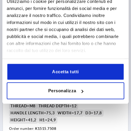
Utilizziamo i cookie per personalizzare contenuti ed
annunci, per fornire funzionalità dei social media e per
12,27 €
analizzare il nostro traffico. Condividiamo inoltre
DETAILS
plus sales tax 
informazioni sul modo in cui utilizzi il nostro sito con i
plus shipping costs
nostri partner che si occupano di analisi dei dati web,
pubblicità e social media, i quali potrebbero combinarle
K1515
con altre informazioni che hai fornito loro o che hanno
raccolto dal tuo utilizzo dei loro servizi.
Accetta tutti
T-GRIP HYGIENIC USIT® D=M08, A=75,3, B=17,7,
Personalizza
H=41,2, STAINLESS STEEL 1.4404 POLISHED
THREAD=M8
THREAD DEPTH=12
HANDLE LENGTH=75,3
WIDTH=17,7
D3=17,8
HEIGHT=41,2
H1=24,9
Order number:
K1515.7508