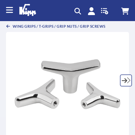
text.skipToContent
text.skipToNavigation
WING GRIPS / T-GRIPS / GRIP NUTS / GRIP SCREWS