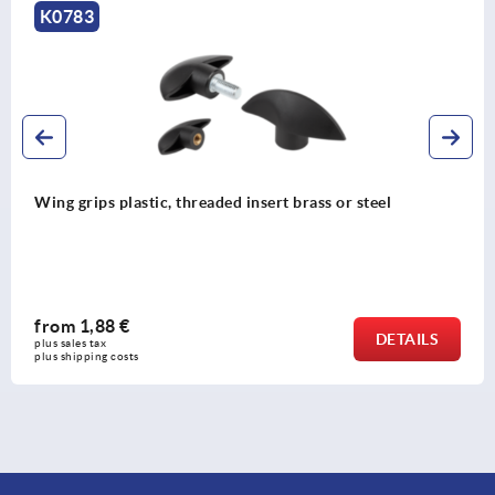
K0783
Wing grips plastic, threaded insert brass or steel
from
1,88 €
DETAILS
plus sales tax 
plus shipping costs