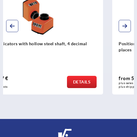
mal
Position indicators with hollow steel shaft, 5 de
places
from
57,35 €
AILS
DE
plus sales tax 
plus shipping costs