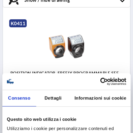
K0411
POSITION INDICATOR, FREELY PROGRAMMABLE SEE
SAMPLE ORDER FOR POS, PLASTIC, COMP:STEEL,
UN3091 DANGER GOODS CLASS 9
VERSION 1=DIGITAL
VERSION 2=PROGRAMMED
Consenso
Dettagli
Informazioni sui cookie
WIDTH=38,8
BORE DIAMETER=30
HEIGHT=71
LENGTH=48
Questo sito web utilizza i cookie
Order number:
K0411.
Utilizziamo i cookie per personalizzare contenuti ed