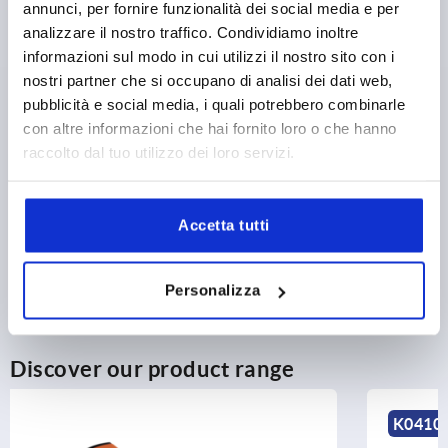
On request
annunci, per fornire funzionalità dei social media e per
DETAILS
plus sales tax 
analizzare il nostro traffico. Condividiamo inoltre
plus shipping costs
informazioni sul modo in cui utilizzi il nostro sito con i
nostri partner che si occupano di analisi dei dati web,
pubblicità e social media, i quali potrebbero combinarle
PRODUCT DETAILS
con altre informazioni che hai fornito loro o che hanno
raccolto dal tuo utilizzo dei loro servizi.
CAD
DOWNLOADS
Accetta tutti
Personalizza
Discover our product range
K0410