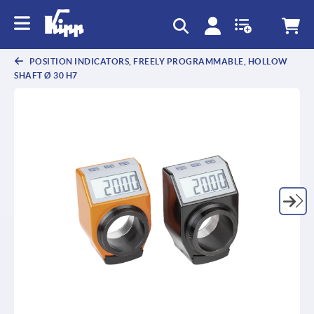
text.skipToContent
text.skipToNavigation
POSITION INDICATORS, FREELY PROGRAMMABLE, HOLLOW
SHAFT Ø 30 H7