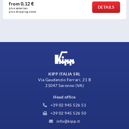
2 €
from
9,
DETAILS
plus sales ta
costs
plus shippin
KIPP ITALIA SRL
Via Gaudenzio Ferrari, 21 B
21047 Saronno (VA)
Head office
+39 02 945 526 51
+39 02 945 526 50
info@kipp.it