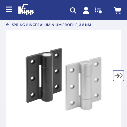
text.skipToContent
text.skipToNavigation
SPRING HINGES ALUMINIUM PROFILE, 3.8 NM