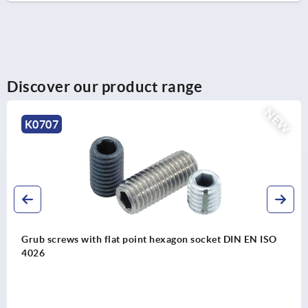
Discover our product range
NEW
K1174
ws with flat point hexagon socket DIN EN ISO
Spring hi