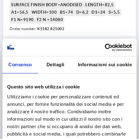
SURFACE FINISH BODY=ANODISED
LENGTH=82,5
A1=56,5
WIDTH=100
B1=74
D=6,2
D1=24
S=5,5
F1 N=9190
F2 N =14080
Order number:
K1182.821002
33,92 €
DETAILS
plus sales tax 
plus shipping costs
Consenso
Dettagli
Informazioni sui cookie
K1182 C
Questo sito web utilizza i cookie
Utilizziamo i cookie per personalizzare contenuti ed
annunci, per fornire funzionalità dei social media e per
analizzare il nostro traffico. Condividiamo inoltre
informazioni sul modo in cui utilizzi il nostro sito con i
HINGE WITHOUT SPRING A=82,5, B=100, ALUMINIUM
nostri partner che si occupano di analisi dei dati web,
BLACK ANODISED
pubblicità e social media, i quali potrebbero combinarle