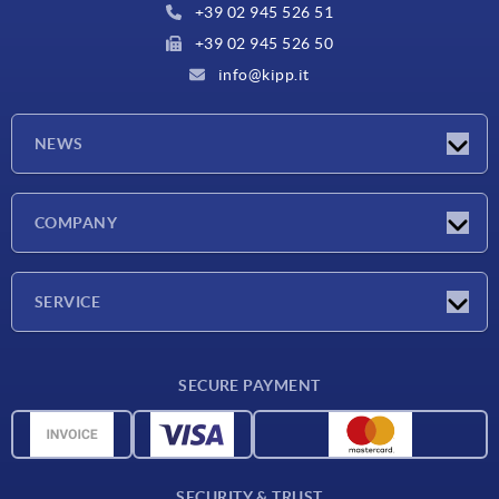
+39 02 945 526 51
+39 02 945 526 50
info@kipp.it
NEWS
Latest news
COMPANY
Exhibitions
Company
SERVICE
Delivery conditions
SECURE PAYMENT
Material overview
CAD data
Contact
SECURITY & TRUST