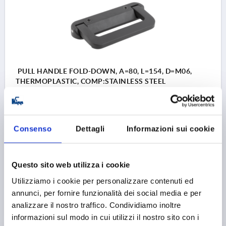
PULL HANDLE FOLD-DOWN, A=80, L=154, D=M06,
THERMOPLASTIC, COMP:STAINLESS STEEL
HOLE SPACING=80
FASTENING HOLE=M6
LENGTH=154
LOAD CAPACITY N=300
B=77
H=71
Order number:
K0241.080181
Consenso
Dettagli
Informazioni sui cookie
26,71 €
DETAILS
plus sales tax 
Questo sito web utilizza i cookie
plus shipping costs
Utilizziamo i cookie per personalizzare contenuti ed
annunci, per fornire funzionalità dei social media e per
analizzare il nostro traffico. Condividiamo inoltre
PRODUCT DETAILS
informazioni sul modo in cui utilizzi il nostro sito con i