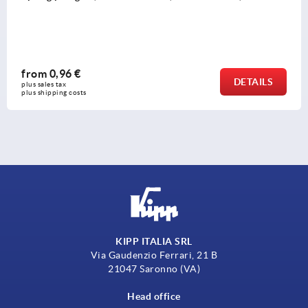
rom
0,96 €
DETAILS
s sales tax 
s shipping costs
KIPP ITALIA SRL
Via Gaudenzio Ferrari, 21 B
21047 Saronno (VA)
Head office