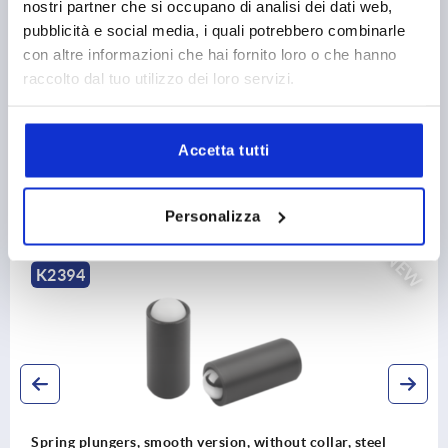
nostri partner che si occupano di analisi dei dati web,
CAD
pubblicità e social media, i quali potrebbero combinarle
con altre informazioni che hai fornito loro o che hanno
DOWNLOADS
raccolto dal tuo utilizzo dei loro servizi.
Accetta tutti
Discover our product range
Personalizza
NEW
2394
ring plungers, smooth version, without collar, steel