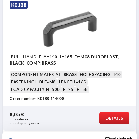
K0188
PULL HANDLE, A=140, L=165, D=M08 DUROPLAST,
BLACK, COMP:BRASS
COMPONENT MATERIAL=BRASS
HOLE SPACING=140
FASTENING HOLE=M8
LENGTH=165
LOAD CAPACITY N=500
B=25
H=58
Order number:
K0188.114008
8,05 €
DETAILS
plus sales tax 
plus shipping costs