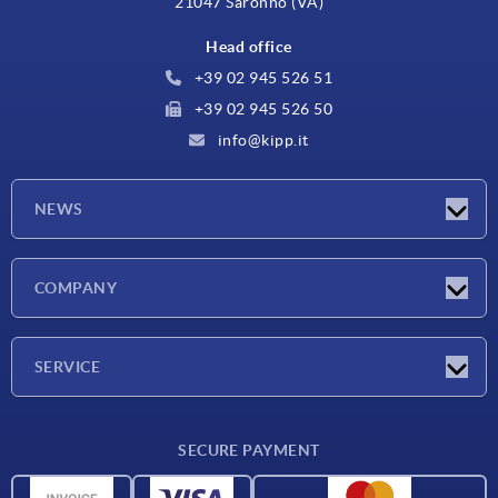
21047 Saronno (VA)
Head office
+39 02 945 526 51
+39 02 945 526 50
info@kipp.it
NEWS
Latest news
COMPANY
Exhibitions
Company
SERVICE
Delivery conditions
SECURE PAYMENT
Material overview