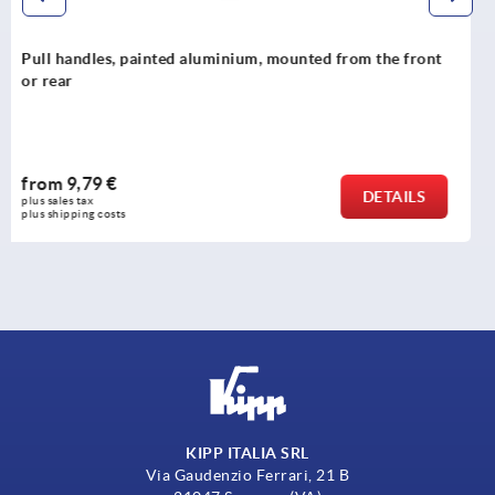
rom the front
Pull handles, round steel, high-gloss chr
from
4,52 €
DETAILS
plus sales tax 
plus shipping costs
KIPP ITALIA SRL
Via Gaudenzio Ferrari, 21 B