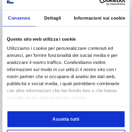
K0188
Consenso
Dettagli
Informazioni sui cookie
Questo sito web utilizza i cookie
Utilizziamo i cookie per personalizzare contenuti ed
PULL HANDLE, A=140, L=165, D=M08 DUROPLAST,
annunci, per fornire funzionalità dei social media e per
BLACK, COMP:STEEL
analizzare il nostro traffico. Condividiamo inoltre
COMPONENT MATERIAL=STEEL
HOLE SPACING=140
informazioni sul modo in cui utilizzi il nostro sito con i
FASTENING HOLE=M8
LENGTH=165
nostri partner che si occupano di analisi dei dati web,
LOAD CAPACITY N=500
B=25
H=58
pubblicità e social media, i quali potrebbero combinarle
con altre informazioni che hai fornito loro o che hanno
Order number:
K0188.214008
raccolto dal tuo utilizzo dei loro servizi.
8,05 €
DETAILS
plus sales tax 
plus shipping costs
Accetta tutti