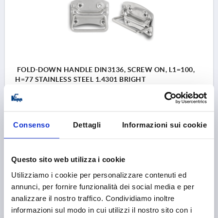
FOLD-DOWN HANDLE DIN3136, SCREW ON, L1=100,
H=77 STAINLESS STEEL 1.4301 BRIGHT
HEIGHT=77
LENGTH=100
LOAD CAPACITY N=500
HEIGHT=14
Order number:
K1369.100
Consenso
Dettagli
Informazioni sui cookie
9,16 €
DETAILS
plus sales tax 
Questo sito web utilizza i cookie
plus shipping costs
Utilizziamo i cookie per personalizzare contenuti ed
annunci, per fornire funzionalità dei social media e per
analizzare il nostro traffico. Condividiamo inoltre
PRODUCT DETAILS
informazioni sul modo in cui utilizzi il nostro sito con i