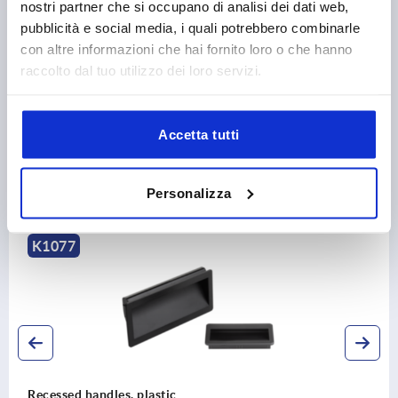
nostri partner che si occupano di analisi dei dati web,
CAD
pubblicità e social media, i quali potrebbero combinarle
con altre informazioni che hai fornito loro o che hanno
DOWNLOADS
raccolto dal tuo utilizzo dei loro servizi.
Accetta tutti
Personalizza
Discover our product range
K1077
Recessed handles, plastic