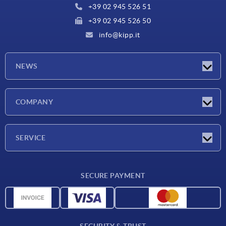
+39 02 945 526 51
+39 02 945 526 50
info@kipp.it
NEWS
Latest news
COMPANY
Exhibitions
Company
SERVICE
Delivery conditions
SECURE PAYMENT
Material overview
CAD data
Contact