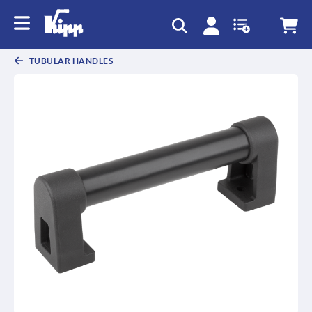
text.skipToContent
text.skipToNavigation
TUBULAR HANDLES