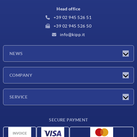
Head office
+39 02 945 526 51
+39 02 945 526 50
info@kipp.it
NEWS
Latest news
COMPANY
Exhibitions
Company
SERVICE
Delivery conditions
SECURE PAYMENT
Material overview
CAD data