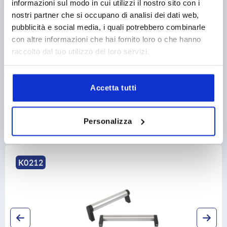
informazioni sul modo in cui utilizzi il nostro sito con i
PRODUCT DETAILS
nostri partner che si occupano di analisi dei dati web,
pubblicità e social media, i quali potrebbero combinarle
CAD
con altre informazioni che hai fornito loro o che hanno
raccolto dal tuo utilizzo dei loro servizi.
DOWNLOADS
Accetta tutti
Personalizza
Discover our product range
K0212