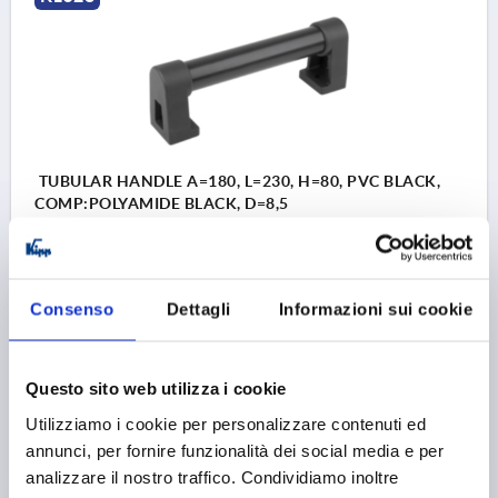
TUBULAR HANDLE A=180, L=230, H=80, PVC BLACK,
COMP:POLYAMIDE BLACK, D=8,5
HOLE SPACING=180
FASTENING HOLE=8,5
LENGTH=230
LOAD CAPACITY N=1000
B=48
B1=32
H=80
H1=10
H2=60
Consenso
Dettagli
Informazioni sui cookie
Order number:
K1528.180
32,24 €
Questo sito web utilizza i cookie
DETAILS
plus sales tax 
plus shipping costs
Utilizziamo i cookie per personalizzare contenuti ed
annunci, per fornire funzionalità dei social media e per
analizzare il nostro traffico. Condividiamo inoltre