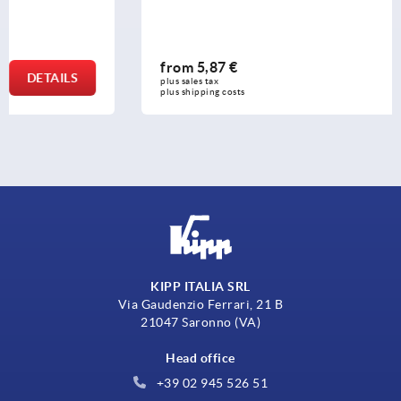
from
5,87 €
DETAILS
plus sales tax 
plus shipping costs
KIPP ITALIA SRL
Via Gaudenzio Ferrari, 21 B
21047 Saronno (VA)
Head office
+39 02 945 526 51