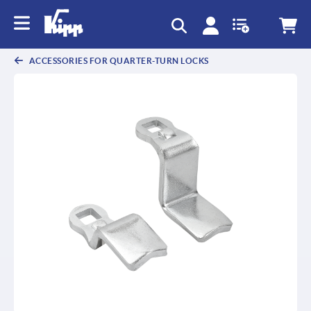
text.skipToContent
text.skipToNavigation
ACCESSORIES FOR QUARTER-TURN LOCKS