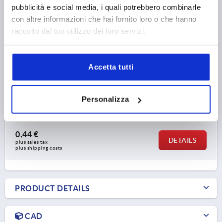
pubblicità e social media, i quali potrebbero combinarle
con altre informazioni che hai fornito loro o che hanno
raccolto dal tuo utilizzo dei loro servizi.
TONGUE W. STOP, OFFSET DOWNWARDS L=25, A bei H
13,5=19,5, STEEL GALVANIZED
Accetta tutti
VERSION 1=WITH STOP
VERSION 2=OFFSET DOWNWARDS
WIDTH=13
B1=6,1
13,5=19,5
TONGUE LENGTH=25
SUITABLE FOR =K0518
Personalizza
Order number:
K0519.125X195
0,44 €
DETAILS
plus sales tax 
plus shipping costs
PRODUCT DETAILS
CAD