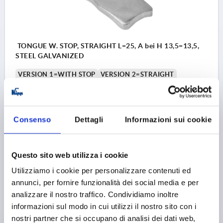
TONGUE W. STOP, STRAIGHT L=25, A bei H 13,5=13,5,
STEEL GALVANIZED
VERSION 1=WITH STOP
VERSION 2=STRAIGHT
WIDTH=13
B1=6,1
13,5=13,5
TONGUE LENGTH=25
SUITABLE FOR =K0518
Order number:
K0519.125X135
Consenso
Dettagli
Informazioni sui cookie
0,44 €
DETAILS
plus sales tax 
plus shipping costs
Questo sito web utilizza i cookie
Utilizziamo i cookie per personalizzare contenuti ed
K0519
annunci, per fornire funzionalità dei social media e per
analizzare il nostro traffico. Condividiamo inoltre
informazioni sul modo in cui utilizzi il nostro sito con i
nostri partner che si occupano di analisi dei dati web,