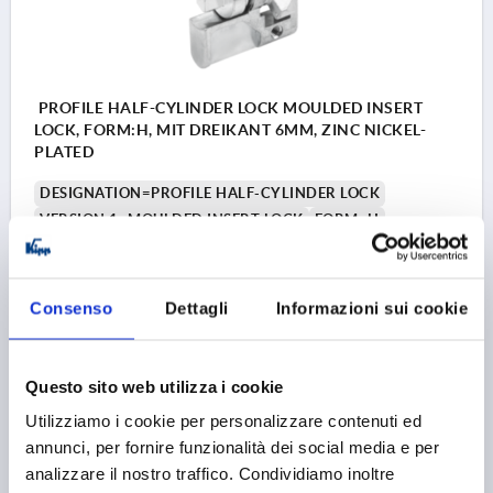
PROFILE HALF-CYLINDER LOCK MOULDED INSERT
LOCK, FORM:H, MIT DREIKANT 6MM, ZINC NICKEL-
PLATED
DESIGNATION=PROFILE HALF-CYLINDER LOCK
VERSION 1=MOULDED INSERT LOCK
FORM=H
MAIN MATERIAL=ZINC
ACTUATION=TRIANGLE 6 MM
WIDTH=10
DIAMETER=17
D1=M5
HEIGHT=33
H1=19
LENGTH=40
L1=31
Consenso
Dettagli
Informazioni sui cookie
Order number:
K2270.07
Questo sito web utilizza i cookie
5,19 €
DETAILS
plus sales tax 
Utilizziamo i cookie per personalizzare contenuti ed
plus shipping costs
annunci, per fornire funzionalità dei social media e per
analizzare il nostro traffico. Condividiamo inoltre