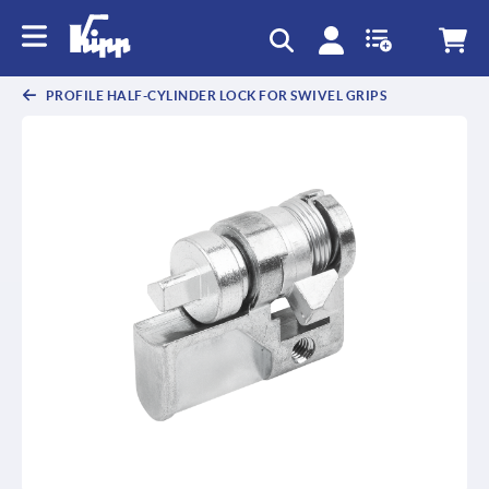
text.skipToContent
text.skipToNavigation
PROFILE HALF-CYLINDER LOCK FOR SWIVEL GRIPS