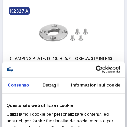
K2327 A
CLAMPING PLATE, D=10, H=5,2, FORM:A, STAINLESS
STEEL A2 BRIGHT
FORM=A
DIAMETER=10
D1=17
D2=28
D4=21
D5=17
D6=28
HEIGHT=5,2
H1=2
H2=2,5
H4=4
Consenso
Dettagli
Informazioni sui cookie
M=M2,5
Order number:
K2327.11017
Questo sito web utilizza i cookie
24,00 €
Utilizziamo i cookie per personalizzare contenuti ed
DETAILS
plus sales tax 
plus shipping costs
annunci, per fornire funzionalità dei social media e per