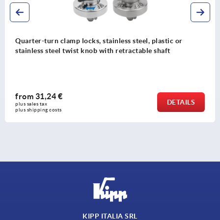
lamp locks, stainless steel, plastic or
Spacer washe
l twist knob with retractable shaft
lock
€
from
6,79 
DETAILS
plus sales tax 
s
plus shipping co
KIPP ITALIA SRL