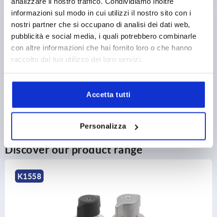
analizzare il nostro traffico. Condividiamo inoltre
informazioni sul modo in cui utilizzi il nostro sito con i
nostri partner che si occupano di analisi dei dati web,
1) Mounting option 1
PRODUCT DETAILS
pubblicità e social media, i quali potrebbero combinarle
2) Mounting option 2
con altre informazioni che hai fornito loro o che hanno
CAD
3) Plate
raccolto dal tuo utilizzo dei loro servizi.
4) Suitable for M 2.5 countersunk head fastening
DOWNLOADS
screws
Accetta tutti
Personalizza
Discover our product range
K2261