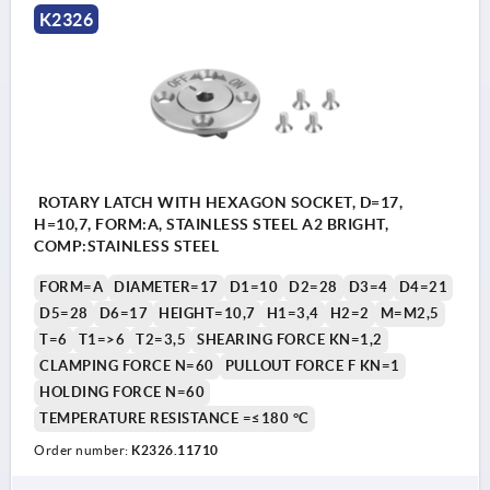
K2326
ROTARY LATCH WITH HEXAGON SOCKET, D=17,
H=10,7, FORM:A, STAINLESS STEEL A2 BRIGHT,
COMP:STAINLESS STEEL
FORM=A
DIAMETER=17
D1=10
D2=28
D3=4
D4=21
D5=28
D6=17
HEIGHT=10,7
H1=3,4
H2=2
M=M2,5
T=6
T1=>6
T2=3,5
SHEARING FORCE KN=1,2
CLAMPING FORCE N=60
PULLOUT FORCE F KN=1
HOLDING FORCE N=60
TEMPERATURE RESISTANCE =≤180 °C
Order number:
K2326.11710