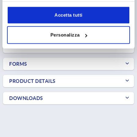
TEMPERATURE RESISTANCE =≤180 °C
Accetta tutti
Order number:
K2326.12813
66,49 €
DETAILS
Personalizza
plus sales tax 
plus shipping costs
FORMS
PRODUCT DETAILS
DOWNLOADS