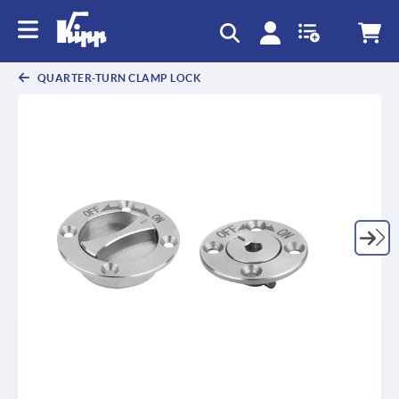
text.skipToContent
text.skipToNavigation
QUARTER-TURN CLAMP LOCK