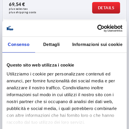
69,54 €
1) Mounting option 1
1) M
DETAILS
plus sales tax 
2) Mounting option 2
2) M
plus shipping costs
3) Plate
3) P
4) Suitable for M 2.5 countersunk head fastening screws
4) S
K2326
Consenso
Dettagli
Informazioni sui cookie
Questo sito web utilizza i cookie
Utilizziamo i cookie per personalizzare contenuti ed
ROTARY LATCH WITH RECESSED GRIP, D=28, H=16,5,
annunci, per fornire funzionalità dei social media e per
FORM:B, STAINLESS STEEL A2 BRIGHT,
analizzare il nostro traffico. Condividiamo inoltre
COMP:STAINLESS STEEL
informazioni sul modo in cui utilizzi il nostro sito con i
FORM=B
DIAMETER=28
D1=13
D2=39
D3=25
nostri partner che si occupano di analisi dei dati web,
D4=32
D5=39
D6=28
HEIGHT=16,5
H1=8,5
H2=2
pubblicità e social media, i quali potrebbero combinarle
M=M2,5
T=6
T1=>6
T2=3,5
con altre informazioni che hai fornito loro o che hanno
SHEARING FORCE KN=2,5
CLAMPING FORCE N=30
raccolto dal tuo utilizzo dei loro servizi.
PULLOUT FORCE F KN=1
HOLDING FORCE N=30