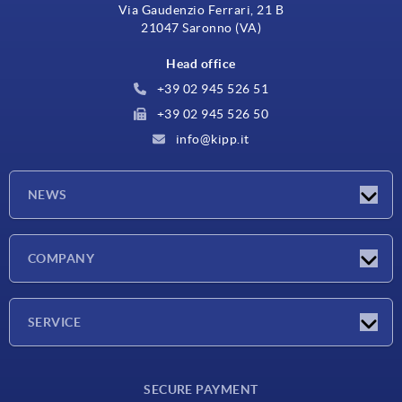
Via Gaudenzio Ferrari, 21 B
21047 Saronno (VA)
Head office
+39 02 945 526 51
+39 02 945 526 50
info@kipp.it
NEWS
Latest news
COMPANY
Exhibitions
Company
SERVICE
Delivery conditions
SECURE PAYMENT
Material overview