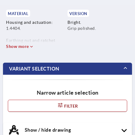
MATERIAL
VERSION
Housing and actuation:
Bright.
1.4404.
Grip polished.
Earthing nut and ratchet
screw: 1.4301.
Show more
Seal: blue silicon, FDA
conform.
VARIANT SELECTION
Narrow article selection
FILTER
Show / hide drawing