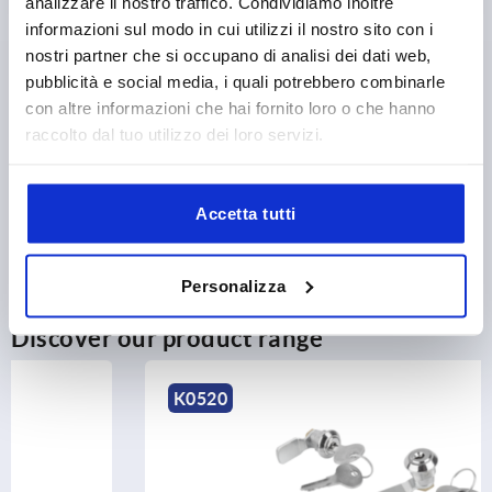
analizzare il nostro traffico. Condividiamo inoltre
informazioni sul modo in cui utilizzi il nostro sito con i
nostri partner che si occupano di analisi dei dati web,
PRODUCT DETAILS
pubblicità e social media, i quali potrebbero combinarle
con altre informazioni che hai fornito loro o che hanno
CAD
raccolto dal tuo utilizzo dei loro servizi.
DOWNLOADS
Accetta tutti
Personalizza
Discover our product range
K0520