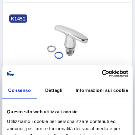
K1452
QUARTER-TURN LOCK WITH T-GRIP D=30, L1=100,
H=18, STAINLESS STEEL 1.4404, COMP:SILICON BLUE
MAX. WALL THICKNESS=8
HEIGHT=18
DIAMETER=30
Consenso
Dettagli
Informazioni sui cookie
HANDLE HEIGHT=40
H3=3
HANDLE LENGTH=100
Order number:
K1452.1188
Questo sito web utilizza i cookie
90,69 €
Utilizziamo i cookie per personalizzare contenuti ed
DETAILS
plus sales tax 
plus shipping costs
annunci, per fornire funzionalità dei social media e per