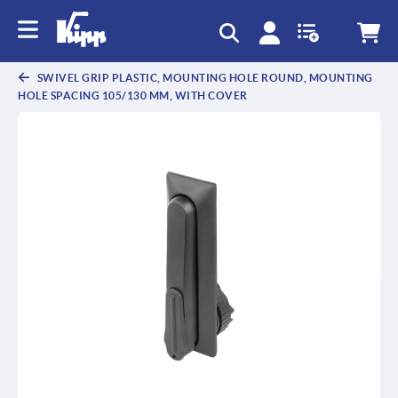
text.skipToContent
text.skipToNavigation
SWIVEL GRIP PLASTIC, MOUNTING HOLE ROUND, MOUNTING
HOLE SPACING 105/130 MM, WITH COVER