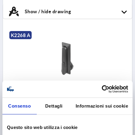
Show / hide drawing
K2268 A
SWIVEL LEVER FOR PROFILE CYLINDERS, SHORT
VERSION, FORM:A, D=46, B=50, H=18, GF30
LENGTH=164
FORM=A
VERSION 2=SHORT VERSION
Consenso
Dettagli
Informazioni sui cookie
WIDTH=50
B1=21
DIAMETER=46
D1=22,5
HEIGHT=18
H1=33,1
H2=27,7
H3=20
L1=105
L2=105
Questo sito web utilizza i cookie
Order number:
K2268.105