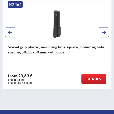
K2464
mounting hole
Swivel grip plastic, mounting hole square
spacing 50x50x50 mm, with or without co
from
13,86 €
DETAILS
plus sales tax 
plus shipping costs