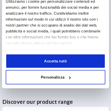
Utilizziamo i cookie per personalizzare contenuti ed
annunci, per fornire funzionalità dei social media e per
16,04 €
analizzare il nostro traffico. Condividiamo inoltre
DETAILS
plus sales tax 
plus shipping costs
informazioni sul modo in cui utilizzi il nostro sito con i
nostri partner che si occupano di analisi dei dati web,
pubblicità e social media, i quali potrebbero combinarle
1) Mounting holes
con altre informazioni che hai fornito loro o che hanno
PRODUCT DETAILS
2) Plate thickness max. 2.5mm
raccolto dal tuo utilizzo dei loro servizi.
3) 1-point locking system
CAD
4) 3-point locking system
Accetta tutti
5) Tongue K1114
DOWNLOADS
6) Swivel grip
Personalizza
7) Adapter for plastic or zinc tongues K2272
8) Zinc or plastic bar lock for flat bar K2279
Discover our product range