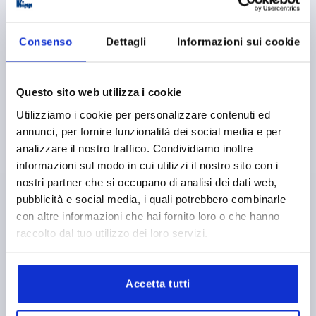
Consenso
Dettagli
Informazioni sui cookie
Questo sito web utilizza i cookie
CLAMPING ANGLE WITH CLAMPING LEVER D1=M08
Utilizziamo i cookie per personalizzare contenuti ed
36X32X36, FORM:B, TYPE I, BN=8
annunci, per fornire funzionalità dei social media e per
FOR SLOT=8
D=9
LENGTH=36
TYPE=I
FORM=B
analizzare il nostro traffico. Condividiamo inoltre
VERSION 1=WITH CLAMPING LEVER
A=20
A1=9
A2=4
informazioni sul modo in cui utilizzi il nostro sito con i
A3=7,5
WIDTH=32
THREAD=M8
HEIGHT=36
L1=18
nostri partner che si occupano di analisi dei dati web,
L2=65
T=6
pubblicità e social media, i quali potrebbero combinarle
con altre informazioni che hai fornito loro o che hanno
Order number:
K1049.0808
raccolto dal tuo utilizzo dei loro servizi.
11,49 €
DETAILS
plus sales tax 
plus shipping costs
Accetta tutti