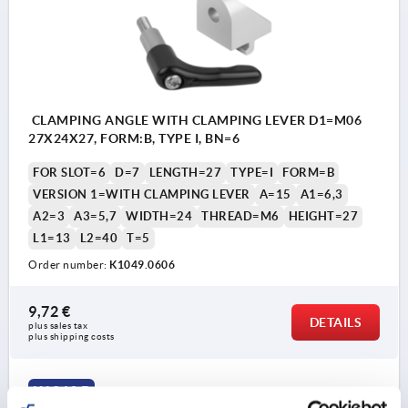
CLAMPING ANGLE WITH CLAMPING LEVER D1=M06
27X24X27, FORM:B, TYPE I, BN=6
FOR SLOT=6
D=7
LENGTH=27
TYPE=I
FORM=B
VERSION 1=WITH CLAMPING LEVER
A=15
A1=6,3
A2=3
A3=5,7
WIDTH=24
THREAD=M6
HEIGHT=27
L1=13
L2=40
T=5
Order number:
K1049.0606
9,72 €
DETAILS
plus sales tax 
plus shipping costs
K1049 B