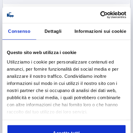
K1049 C
Consenso
Dettagli
Informazioni sui cookie
Questo sito web utilizza i cookie
Utilizziamo i cookie per personalizzare contenuti ed
CLAMPING ANGLE WITH ECCENTRIC CLAMP MODU
annunci, per fornire funzionalità dei social media e per
36X32X36, FORM:C ZINC, COMP:STEEL, BN=8
analizzare il nostro traffico. Condividiamo inoltre
FOR SLOT=8
D=20
LENGTH=36
TYPE=I
FORM=C
informazioni sul modo in cui utilizzi il nostro sito con i
VERSION 1=WITH ECCENTRIC CLAMP
A=20
A1=9
nostri partner che si occupano di analisi dei dati web,
A2=4
A3=7,5
WIDTH=32
HEIGHT=36
H1=44
H2=8
pubblicità e social media, i quali potrebbero combinarle
L1=52,3
T=6
CLAMPING FORCE F (KN)=3
con altre informazioni che hai fornito loro o che hanno
HAND FORCE FH N=100
raccolto dal tuo utilizzo dei loro servizi.
Order number:
K1049.0820