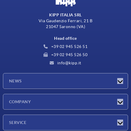
KIPP ITALIA SRL
Via Gaudenzio Ferrari, 21 B
21047 Saronno (VA)
Head office
+39 02 945 526 51
+39 02 945 526 50
info@kipp.it
NEWS
Latest news
COMPANY
Exhibitions
Company
SERVICE