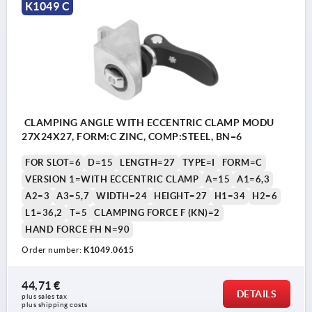
K1049 C
CLAMPING ANGLE WITH ECCENTRIC CLAMP MODU
27X24X27, FORM:C ZINC, COMP:STEEL, BN=6
FOR SLOT=6
D=15
LENGTH=27
TYPE=I
FORM=C
VERSION 1=WITH ECCENTRIC CLAMP
A=15
A1=6,3
A2=3
A3=5,7
WIDTH=24
HEIGHT=27
H1=34
H2=6
L1=36,2
T=5
CLAMPING FORCE F (KN)=2
HAND FORCE FH N=90
Order number:
K1049.0615
44,71 €
DETAILS
plus sales tax 
plus shipping costs