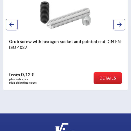
 screw with hexagon socket and pointed end DIN EN
Con
4027
m
0,12 €
DETAILS
les tax 
hipping costs