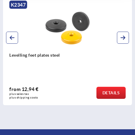
K0415
Plates for swivel feet, antistati
from
2,87 €
DETAILS
plus sales tax 
plus shipping costs