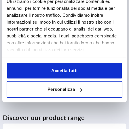
Utilizziamo i cookie per personalizzare contenuti ed
annunci, per fornire funzionalità dei social media e per
13,03 €
analizzare il nostro traffico. Condividiamo inoltre
DETAILS
plus sales tax 
plus shipping costs
informazioni sul modo in cui utilizzi il nostro sito con i
nostri partner che si occupano di analisi dei dati web,
pubblicità e social media, i quali potrebbero combinarle
con altre informazioni che hai fornito loro o che hanno
PRODUCT DETAILS
raccolto dal tuo utilizzo dei loro servizi.
CAD
Accetta tutti
DOWNLOADS
Personalizza
Discover our product range