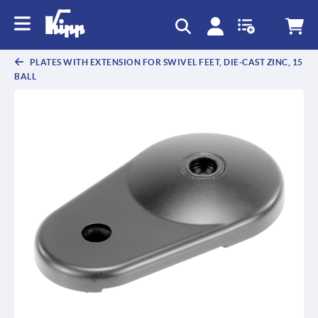
text.skipToContent
text.skipToNavigation
PLATES WITH EXTENSION FOR SWIVEL FEET, DIE-CAST ZINC, 15
BALL