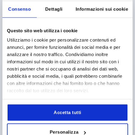
H4=8,2
LUNGHEZZA=22,5
L1=19,05
L2=6,3
L3=12,7
Consenso
Dettagli
Informazioni sui cookie
L4=6,4
R=MAX. 0,1
CARICO DI ESERCIZIO MAX IN N=90
INTERVALLO DI TEMPERATURA °C =-40 A 60
Questo sito web utilizza i cookie
SPESSORE BATTENTE PORTA IN MM=0,8
Utilizziamo i cookie per personalizzare contenuti ed
Numero d’ordine:
K1652.215090
annunci, per fornire funzionalità dei social media e per
analizzare il nostro traffico. Condividiamo inoltre
2,88 €
DETTAGLI
informazioni sul modo in cui utilizzi il nostro sito con i
+ IVA
più le spese di spedizione
nostri partner che si occupano di analisi dei dati web,
pubblicità e social media, i quali potrebbero combinarle
con altre informazioni che hai fornito loro o che hanno
K1652
raccolto dal tuo utilizzo dei loro servizi.
Accetta tutti
Personalizza
CHIUSURA A SCATTO CON IMPUGNATURA, A