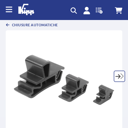
text.skipToContent
text.skipToNavigation
CHIUSURE AUTOMATICHE