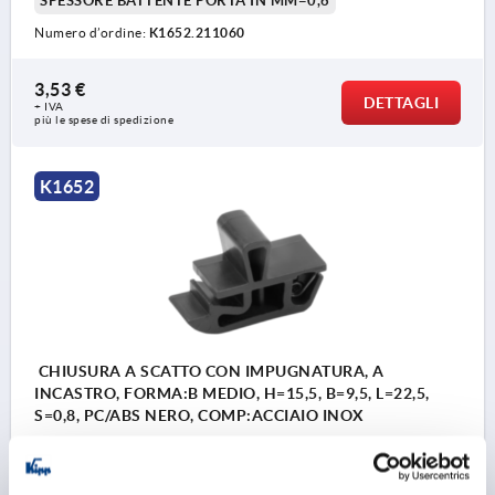
SPESSORE BATTENTE PORTA IN MM=0,6
Numero d’ordine:
K1652.211060
1) Telaio
3,53 €
DETTAGLI
+ IVA
2) Battente della porta
più le spese di spedizione
3) Sezione di montaggio
4) Direzione di azionamento
K1652
5) Chiusura
6) Molla
CHIUSURA A SCATTO CON IMPUGNATURA, A
INCASTRO, FORMA:B MEDIO, H=15,5, B=9,5, L=22,5,
S=0,8, PC/ABS NERO, COMP:ACCIAIO INOX
FORMA=B
LARGHEZZA=9,5
B1=7,8
ALTEZZA=15,5
CAMPO TOTALE DI TENUTA=2,65
H2=2,1
H3=9,1