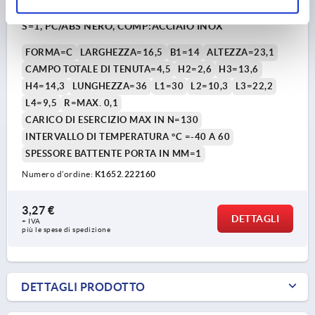
INCASTRO, FORMA:C GRANDE, H=23,1, B=16,5, L=36,
S=1, PC/ABS NERO, COMP:ACCIAIO INOX
FORMA=C
LARGHEZZA=16,5
B1=14
ALTEZZA=23,1
CAMPO TOTALE DI TENUTA=4,5
H2=2,6
H3=13,6
H4=14,3
LUNGHEZZA=36
L1=30
L2=10,3
L3=22,2
L4=9,5
R=MAX. 0,1
CARICO DI ESERCIZIO MAX IN N=130
INTERVALLO DI TEMPERATURA °C =-40 A 60
SPESSORE BATTENTE PORTA IN MM=1
Numero d’ordine:
K1652.222160
3,27 €
DETTAGLI
+ IVA
più le spese di spedizione
DETTAGLI PRODOTTO