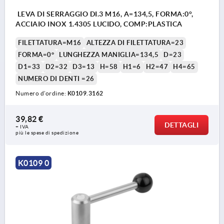
LEVA DI SERRAGGIO DI.3 M16, A=134,5, FORMA:0°,
ACCIAIO INOX 1.4305 LUCIDO, COMP:PLASTICA
FILETTATURA=M16
ALTEZZA DI FILETTATURA=23
FORMA=0°
LUNGHEZZA MANIGLIA=134,5
D=23
D1=33
D2=32
D3=13
H=58
H1=6
H2=47
H4=65
NUMERO DI DENTI =26
Numero d’ordine:
K0109.3162
39,82 €
DETTAGLI
+ IVA
più le spese di spedizione
K0109 0