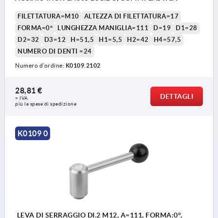
FILETTATURA=M10
ALTEZZA DI FILETTATURA=17
FORMA=0°
LUNGHEZZA MANIGLIA=111
D=19
D1=28
D2=32
D3=12
H=51,5
H1=5,5
H2=42
H4=57,5
NUMERO DI DENTI =24
Numero d’ordine:
K0109.2102
28,81 €
DETTAGLI
+ IVA
più le spese di spedizione
K0109 0
LEVA DI SERRAGGIO DI.2 M12, A=111, FORMA:0°,