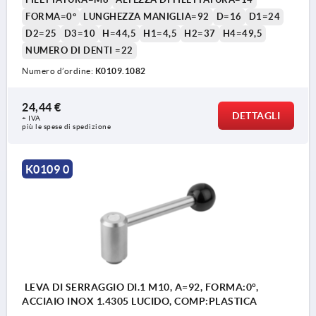
FORMA=0°
LUNGHEZZA MANIGLIA=92
D=16
D1=24
D2=25
D3=10
H=44,5
H1=4,5
H2=37
H4=49,5
NUMERO DI DENTI =22
Numero d’ordine:
K0109.1082
24,44 €
DETTAGLI
+ IVA
più le spese di spedizione
K0109 0
LEVA DI SERRAGGIO DI.1 M10, A=92, FORMA:0°,
ACCIAIO INOX 1.4305 LUCIDO, COMP:PLASTICA