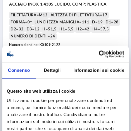
ACCIAIO INOX 1.4305 LUCIDO, COMP:PLASTICA
FILETTATURA=M12
ALTEZZA DI FILETTATURA=17
FORMA=0°
LUNGHEZZA MANIGLIA=111
D=19
D1=28
D2=32
D3=12
H=51,5
H1=5,5
H2=42
H4=57,5
NUMERO DI DENTI =24
Numero d’ordine:
K0109.2122
28,81 €
DETTAGLI
+ IVA
più le spese di spedizione
Consenso
Dettagli
Informazioni sui cookie
K0109 0
Questo sito web utilizza i cookie
Utilizziamo i cookie per personalizzare contenuti ed
annunci, per fornire funzionalità dei social media e per
analizzare il nostro traffico. Condividiamo inoltre
informazioni sul modo in cui utilizzi il nostro sito con i
nostri partner che si occupano di analisi dei dati web,