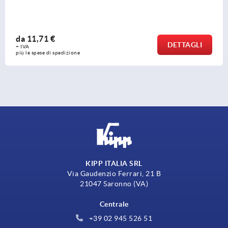
da
14,60 €
DETTAGLI
+ IVA
più le spese di spedizione
KIPP ITALIA SRL
Via Gaudenzio Ferrari, 21 B
21047 Saronno (VA)
Centrale
+39 02 945 526 51