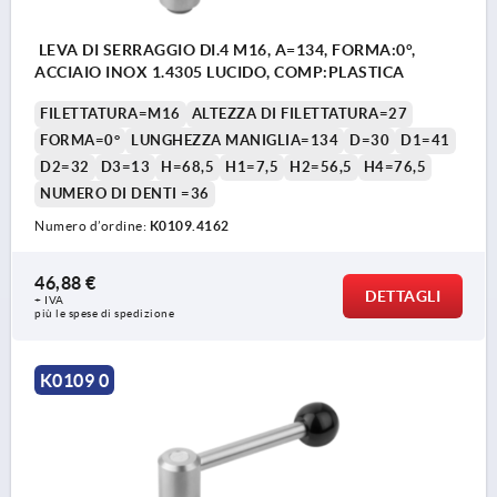
LEVA DI SERRAGGIO DI.4 M16, A=134, FORMA:0°,
ACCIAIO INOX 1.4305 LUCIDO, COMP:PLASTICA
FILETTATURA=M16
ALTEZZA DI FILETTATURA=27
FORMA=0°
LUNGHEZZA MANIGLIA=134
D=30
D1=41
D2=32
D3=13
H=68,5
H1=7,5
H2=56,5
H4=76,5
NUMERO DI DENTI =36
Numero d’ordine:
K0109.4162
46,88 €
DETTAGLI
+ IVA
più le spese di spedizione
K0109 0