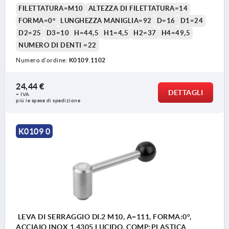
FILETTATURA=M10
ALTEZZA DI FILETTATURA=14
FORMA=0°
LUNGHEZZA MANIGLIA=92
D=16
D1=24
D2=25
D3=10
H=44,5
H1=4,5
H2=37
H4=49,5
NUMERO DI DENTI =22
Numero d’ordine:
K0109.1102
24,44 €
DETTAGLI
+ IVA
più le spese di spedizione
K0109 0
LEVA DI SERRAGGIO DI.2 M10, A=111, FORMA:0°,
ACCIAIO INOX 1.4305 LUCIDO, COMP:PLASTICA