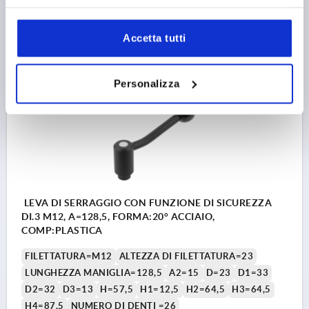
17,83 €
DETTAGLI
Accetta tutti
+ IVA
più le spese di spedizione
Personalizza
K0112
LEVA DI SERRAGGIO CON FUNZIONE DI SICUREZZA
DI.3 M12, A=128,5, FORMA:20° ACCIAIO,
COMP:PLASTICA
FILETTATURA=M12
ALTEZZA DI FILETTATURA=23
LUNGHEZZA MANIGLIA=128,5
A2=15
D=23
D1=33
D2=32
D3=13
H=57,5
H1=12,5
H2=64,5
H3=64,5
H4=87,5
NUMERO DI DENTI =26