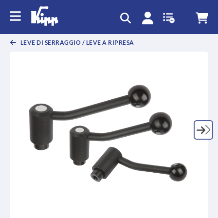
text.skipToContent
text.skipToNavigation
LEVE DI SERRAGGIO / LEVE A RIPRESA