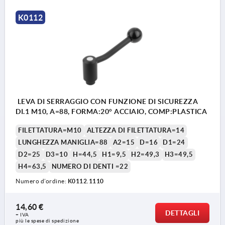
K0112
LEVA DI SERRAGGIO CON FUNZIONE DI SICUREZZA
DI.1 M10, A=88, FORMA:20° ACCIAIO, COMP:PLASTICA
FILETTATURA=M10
ALTEZZA DI FILETTATURA=14
LUNGHEZZA MANIGLIA=88
A2=15
D=16
D1=24
D2=25
D3=10
H=44,5
H1=9,5
H2=49,3
H3=49,5
H4=63,5
NUMERO DI DENTI =22
Numero d’ordine:
K0112.1110
14,60 €
DETTAGLI
+ IVA
più le spese di spedizione