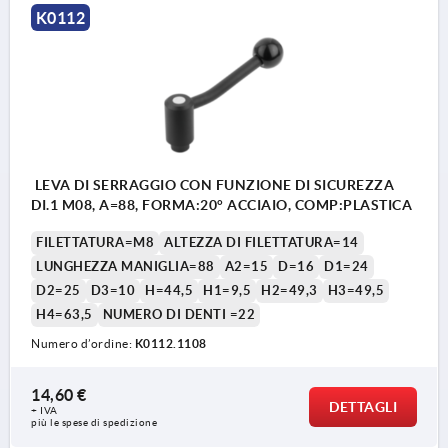
K0112
LEVA DI SERRAGGIO CON FUNZIONE DI SICUREZZA
DI.1 M08, A=88, FORMA:20° ACCIAIO, COMP:PLASTICA
FILETTATURA=M8
ALTEZZA DI FILETTATURA=14
LUNGHEZZA MANIGLIA=88
A2=15
D=16
D1=24
D2=25
D3=10
H=44,5
H1=9,5
H2=49,3
H3=49,5
H4=63,5
NUMERO DI DENTI =22
Numero d’ordine:
K0112.1108
14,60 €
DETTAGLI
+ IVA
più le spese di spedizione