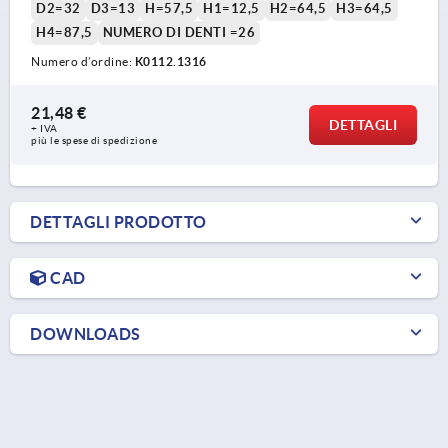
D2=32
D3=13
H=57,5
H1=12,5
H2=64,5
H3=64,5
H4=87,5
NUMERO DI DENTI =26
Numero d’ordine:
K0112.1316
21,48 €
DETTAGLI
+ IVA
più le spese di spedizione
DETTAGLI PRODOTTO
CAD
DOWNLOADS