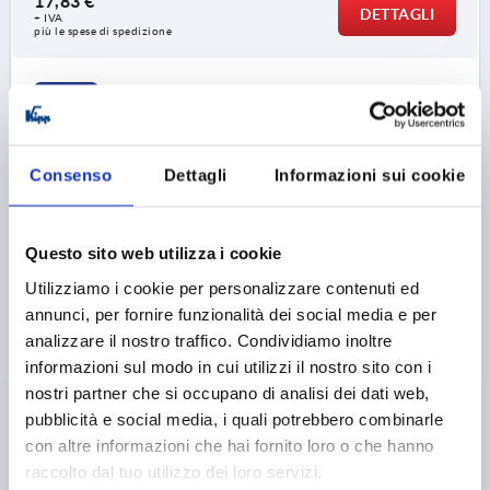
17,83 €
DETTAGLI
+ IVA
più le spese di spedizione
K0112
Consenso
Dettagli
Informazioni sui cookie
Questo sito web utilizza i cookie
LEVA DI SERRAGGIO CON FUNZIONE DI SICUREZZA
Utilizziamo i cookie per personalizzare contenuti ed
DI.2 M12, A=106, FORMA:20° ACCIAIO,
annunci, per fornire funzionalità dei social media e per
COMP:PLASTICA
analizzare il nostro traffico. Condividiamo inoltre
informazioni sul modo in cui utilizzi il nostro sito con i
FILETTATURA=M12
ALTEZZA DI FILETTATURA=17
nostri partner che si occupano di analisi dei dati web,
LUNGHEZZA MANIGLIA=106
A2=15
D=19
D1=28
pubblicità e social media, i quali potrebbero combinarle
D2=32
D3=12
H=51
H1=10,5
H2=56,3
H3=56,5
con altre informazioni che hai fornito loro o che hanno
H4=74
NUMERO DI DENTI =24
raccolto dal tuo utilizzo dei loro servizi.
Numero d’ordine:
K0112.1212