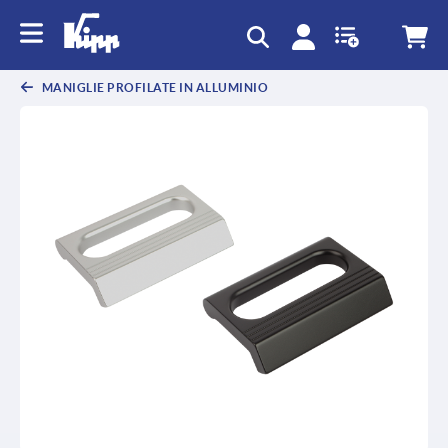
text.skipToContent
text.skipToNavigation
MANIGLIE PROFILATE IN ALLUMINIO