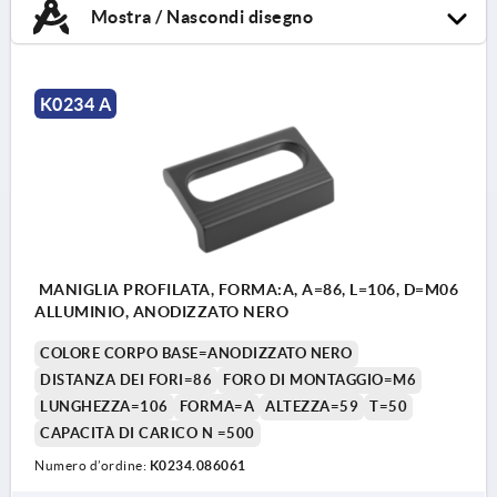
Mostra / Nascondi disegno
K0234 A
MANIGLIA PROFILATA, FORMA:A, A=86, L=106, D=M06
ALLUMINIO, ANODIZZATO NERO
COLORE CORPO BASE=ANODIZZATO NERO
DISTANZA DEI FORI=86
FORO DI MONTAGGIO=M6
LUNGHEZZA=106
FORMA=A
ALTEZZA=59
T=50
CAPACITÀ DI CARICO N =500
Numero d’ordine:
K0234.086061