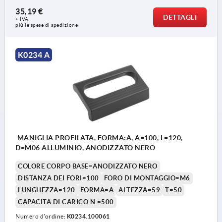
35,19 €
DETTAGLI
+ IVA
più le spese di spedizione
K0234 A
MANIGLIA PROFILATA, FORMA:A, A=100, L=120,
D=M06 ALLUMINIO, ANODIZZATO NERO
COLORE CORPO BASE=ANODIZZATO NERO
DISTANZA DEI FORI=100
FORO DI MONTAGGIO=M6
LUNGHEZZA=120
FORMA=A
ALTEZZA=59
T=50
CAPACITÀ DI CARICO N =500
Numero d’ordine:
K0234.100061