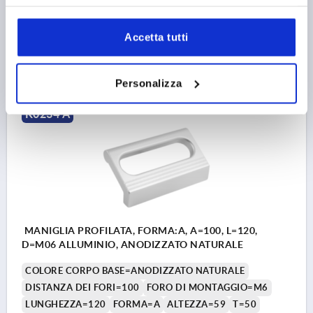
Numero d’ordine:
K0234.086063
Accetta tutti
33,89 €
DETTAGLI
+ IVA
più le spese di spedizione
Personalizza
K0234 A
MANIGLIA PROFILATA, FORMA:A, A=100, L=120,
D=M06 ALLUMINIO, ANODIZZATO NATURALE
COLORE CORPO BASE=ANODIZZATO NATURALE
DISTANZA DEI FORI=100
FORO DI MONTAGGIO=M6
LUNGHEZZA=120
FORMA=A
ALTEZZA=59
T=50