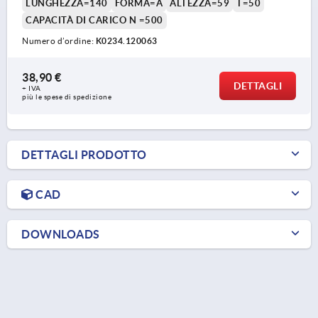
LUNGHEZZA=140
FORMA=A
ALTEZZA=59
T=50
CAPACITÀ DI CARICO N =500
Numero d’ordine:
K0234.120063
38,90 €
DETTAGLI
+ IVA
più le spese di spedizione
DETTAGLI PRODOTTO
CAD
DOWNLOADS