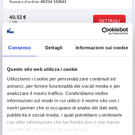
Numero d’ordine:
K0234.120061
40,52 €
DETTAGLI
+ IVA
più le spese di spedizione
K0234 A
Consenso
Dettagli
Informazioni sui cookie
Questo sito web utilizza i cookie
Utilizziamo i cookie per personalizzare contenuti ed
annunci, per fornire funzionalità dei social media e per
analizzare il nostro traffico. Condividiamo inoltre
MANIGLIA PROFILATA, FORMA:A, A=86, L=106, D=M06
informazioni sul modo in cui utilizzi il nostro sito con i
ALLUMINIO, ANODIZZATO NATURALE
nostri partner che si occupano di analisi dei dati web,
COLORE CORPO BASE=ANODIZZATO NATURALE
pubblicità e social media, i quali potrebbero combinarle
DISTANZA DEI FORI=86
FORO DI MONTAGGIO=M6
con altre informazioni che hai fornito loro o che hanno
LUNGHEZZA=106
FORMA=A
ALTEZZA=59
T=50
raccolto dal tuo utilizzo dei loro servizi.
CAPACITÀ DI CARICO N =500