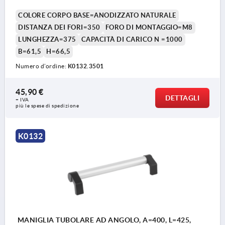
COLORE CORPO BASE=ANODIZZATO NATURALE
DISTANZA DEI FORI=350
FORO DI MONTAGGIO=M8
LUNGHEZZA=375
CAPACITÀ DI CARICO N =1000
B=61,5
H=66,5
Numero d’ordine:
K0132.3501
45,90 €
DETTAGLI
+ IVA
più le spese di spedizione
K0132
MANIGLIA TUBOLARE AD ANGOLO, A=400, L=425,