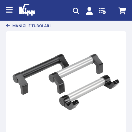
text.skipToContent
text.skipToNavigation
MANIGLIE TUBOLARI