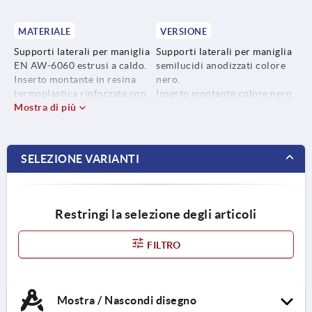
MATERIALE
VERSIONE
Supporti laterali per maniglia
Supporti laterali per maniglia
EN AW-6060 estrusi a caldo.
semilucidi anodizzati colore
Inserto montante in resina
nero.
termoplastica rinforzata con
Inserto montante colore nero.
microsfere di vetro.
Mostra di più
Tubo di collegamento
Tubo di collegamento EN AW-
microlevigato e anodizzato e/o
6060.
verniciato a polvere o con
rivestimento in plastica
SELEZIONE VARIANTI
zigrinato colore nero.
Restringi la selezione degli articoli
FILTRO
Mostra / Nascondi disegno