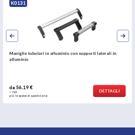
K1849
Maniglie tubolari in alluminio o acciaio inox con supporti
laterali in plastica
da
11,71 €
DETTAGLI
+ IVA
più le spese di spedizione