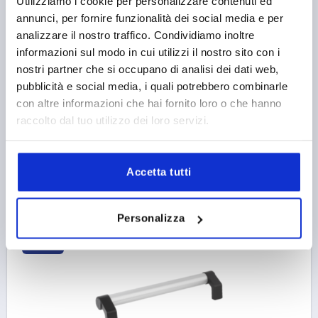
Utilizziamo i cookie per personalizzare contenuti ed
annunci, per fornire funzionalità dei social media e per
MANIGLIA TUBOLARE AD ANGOLO, A=500, L=525,
D=M08 ALLUMINIO ANODIZZATO NATURALE,
analizzare il nostro traffico. Condividiamo inoltre
COMP:RESINA TERMOPLASTICA
informazioni sul modo in cui utilizzi il nostro sito con i
nostri partner che si occupano di analisi dei dati web,
COLORE CORPO BASE=ANODIZZATO NATURALE
pubblicità e social media, i quali potrebbero combinarle
DISTANZA DEI FORI=500
FORO DI MONTAGGIO=M8
con altre informazioni che hai fornito loro o che hanno
LUNGHEZZA=525
CAPACITÀ DI CARICO N =1000
raccolto dal tuo utilizzo dei loro servizi.
B=61,5
H=66,5
Numero d’ordine:
K0132.5001
Accetta tutti
49,47 €
DETTAGLI
+ IVA
più le spese di spedizione
Personalizza
K0132