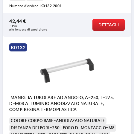
Numero d’ordine:
K0132.2001
42,44 €
1) Inserto montante
DETTAGLI
+ IVA
più le spese di spedizione
K0132
MANIGLIA TUBOLARE AD ANGOLO, A=250, L=275,
D=M08 ALLUMINIO ANODIZZATO NATURALE,
COMP:RESINA TERMOPLASTICA
COLORE CORPO BASE=ANODIZZATO NATURALE
DISTANZA DEI FORI=250
FORO DI MONTAGGIO=M8