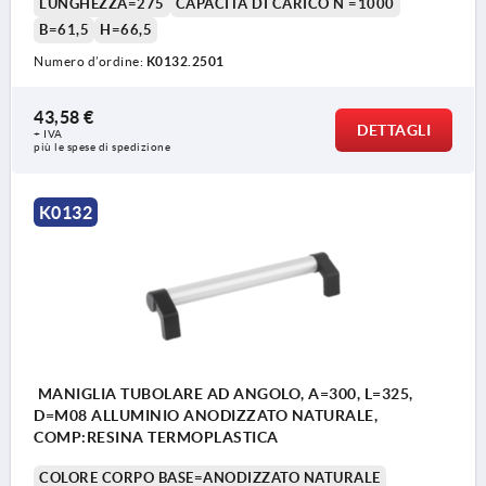
LUNGHEZZA=275
CAPACITÀ DI CARICO N =1000
B=61,5
H=66,5
Numero d’ordine:
K0132.2501
43,58 €
DETTAGLI
+ IVA
più le spese di spedizione
K0132
MANIGLIA TUBOLARE AD ANGOLO, A=300, L=325,
D=M08 ALLUMINIO ANODIZZATO NATURALE,
COMP:RESINA TERMOPLASTICA
COLORE CORPO BASE=ANODIZZATO NATURALE