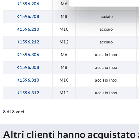
K1596.206
M6
acciaio
K1596.208
M8
acciaio
K1596.210
M10
acciaio
K1596.212
M12
acciaio
K1596.306
M6
acciaio inox
K1596.308
M8
acciaio inox
K1596.310
M10
acciaio inox
K1596.312
M12
acciaio inox
8
di 8 voci
Altri clienti hanno acquistato