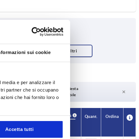
nformazioni sui cookie
l media e per analizzare il
Tempi di consegna su richiesta
ostri partner che si occupano
Attualmente non disponibile
azioni che hai fornito loro o
Disponibilità
CAD
Quant.
Ordina
T1
Prezzo
Accetta tutti