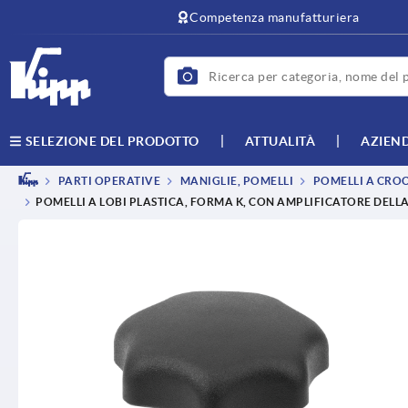
text.skipToContent
text.skipToNavigation
Competenza manufatturiera
ATTUALITÀ
AZIEN
SELEZIONE DEL PRODOTTO
PARTI OPERATIVE
MANIGLIE, POMELLI
POMELLI A CROCE
POMELLI A LOBI PLASTICA, FORMA K, CON AMPLIFICATORE DELL