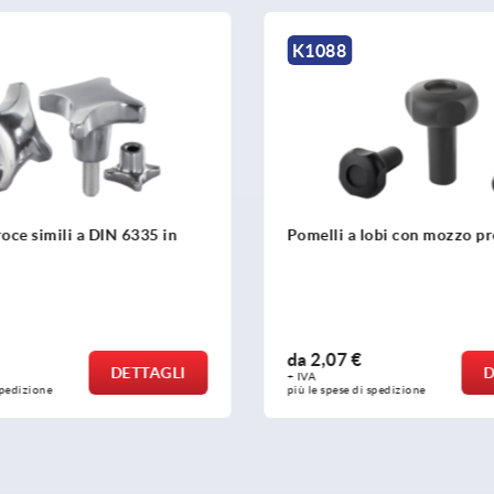
K0155
 lobi con mozzo prolungato
Pomelli a lobi con nastro d
simili a DIN 6336
€
da
1,31 €
DETTAGLI
+ IVA
di spedizione
più le spese di spedizione