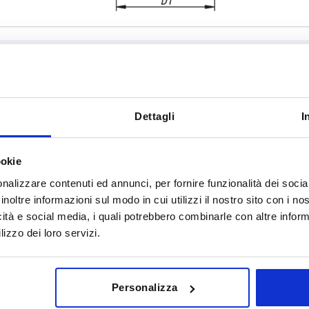
T
Forma
Dettagli
I
22
K
ookie
INGRANDISCI LA TABELLA
27
nalizzare contenuti ed annunci, per fornire funzionalità dei socia
 al giorno a intervalli regolari. Nell’ultima fase
1 - 3 giorni
inoltre informazioni sul modo in cui utilizzi il nostro sito con i n
omunicata la data di spedizione confermata.
4-20 giorni
icità e social media, i quali potrebbero combinarle con altre inform
lizzo dei loro servizi.
D1
T
Forma
D2
H
H2
Personalizza