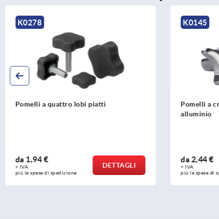
K0145
K1088
Pomelli a croce simili a DIN 6335 in
Pomelli a
alluminio
da
2,44 €
da
2,07 
DETTAGLI
+ IVA
+ IVA
più le spese di spedizione
più le spese 