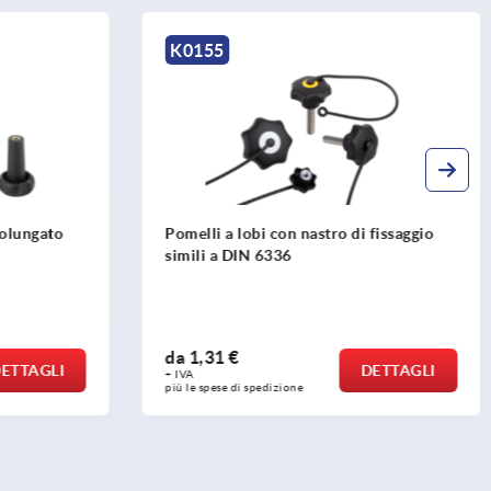
K0154
i fissaggio
Pomelli a lobi con nastro di fissaggio
simili a DIN 6336 parti metalliche in
acciaio inox
da
1,70 €
DETTAGLI
DETTAGLI
+ IVA
più le spese di spedizione