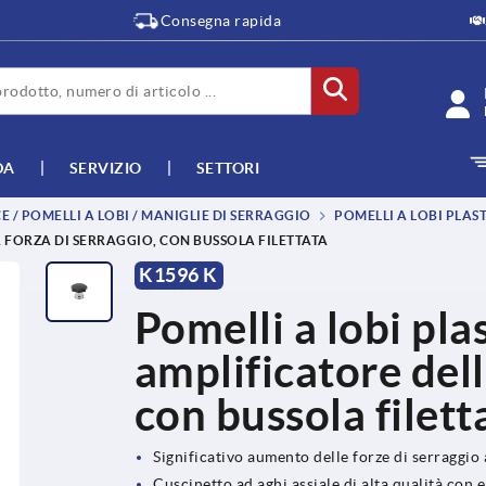
Consegna rapida
DA
SERVIZIO
SETTORI
 / POMELLI A LOBI / MANIGLIE DI SERRAGGIO
POMELLI A LOBI PLAS
A FORZA DI SERRAGGIO, CON BUSSOLA FILETTATA
K1596 K
Pomelli a lobi pla
amplificatore dell
con bussola filett
Significativo aumento delle forze di serraggio 
Cuscinetto ad aghi assiale di alta qualità con 