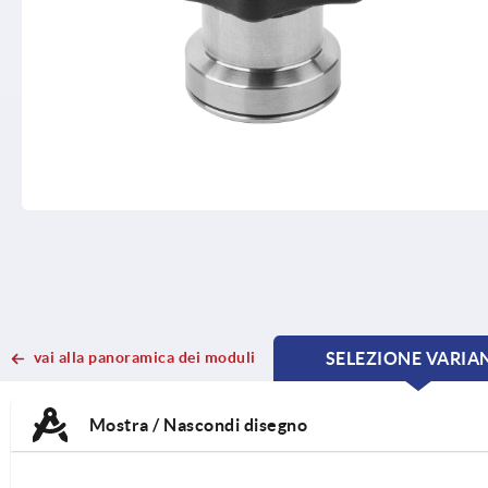
vai alla panoramica dei moduli
SELEZIONE VARIA
CURRE
CURRE
TAB:
TAB:
Mostra / Nascondi disegno