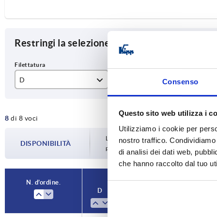
Restringi la selezione degli articoli
D
Materiale Componente
D1
Consenso
M6
acciaio
32
Questo sito web utilizza i c
8
di 8 voci
M8
acciaio inox
40
Utilizziamo i cookie per perso
M10
50
La disponibilità viene aggiornata più volte
nostro traffico. Condividiamo 
DISPONIBILITÀ
prima di completare l’ordine, vi verrà c
di analisi dei dati web, pubbl
M12
63
che hanno raccolto dal tuo uti
N. d’ordine.
D
Materiale Componente