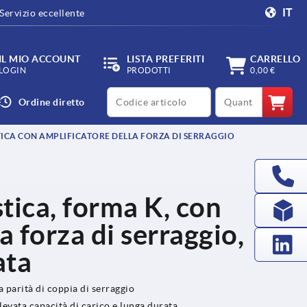
IT
Servizio eccellente
IL MIO ACCOUNT
LISTA PREFERITI
CARRELLO
LOGIN
PRODOTTI
0,00 €
productCode
qty
Ordine diretto
TICA CON AMPLIFICATORE DELLA FORZA DI SERRAGGIO
stica, forma K, con
a forza di serraggio,
ata
a parità di coppia di serraggio
elevata capacità di carico e lunga durata