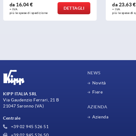
da
23,63 €
da
13,86
DETTAGLI
+ IVA
+ IVA
più le spese di spedizione
più le spese 
NEWS
Novità
Fiere
KIPP ITALIA SRL
Via Gaudenzio Ferrari, 21 B
21047 Saronno (VA)
AZIENDA
Azienda
Centrale
+39 02 945 526 51
+39 02 945 526 50