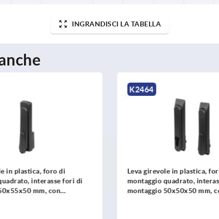
INGRANDISCI LA TABELLA
 anche
K2269
ole in plastica, foro di
Leva girevole in plastica, f
quadrato, interasse fori di
montaggio quadrato, intera
o 50x50x50 mm, con o senza
montaggio 50x50x50 mm,
copertura, con o senza me
profilato