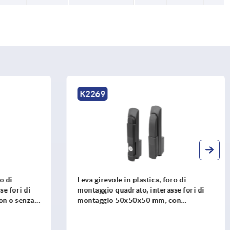
K2465
oro di
Leva girevole in plastica, foro di
sse fori di
montaggio rotondo, interasse fori di
 con
montaggio 95 mm, con copertura
zzo cilindro