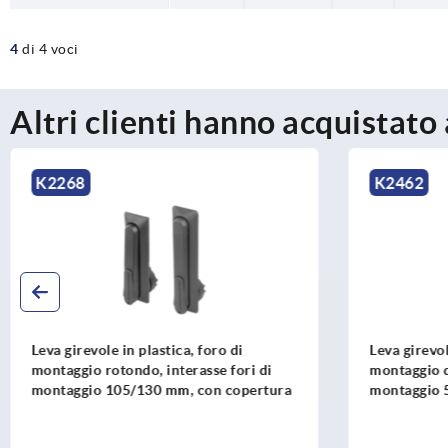
4
di 4 voci
Altri clienti hanno acquistato
K2462
K2464
Leva girevole in plastica, foro di
Leva girev
montaggio quadrato, interasse fori di
montaggio 
montaggio 50x55x50 mm, con
montaggi
copertura
copertura