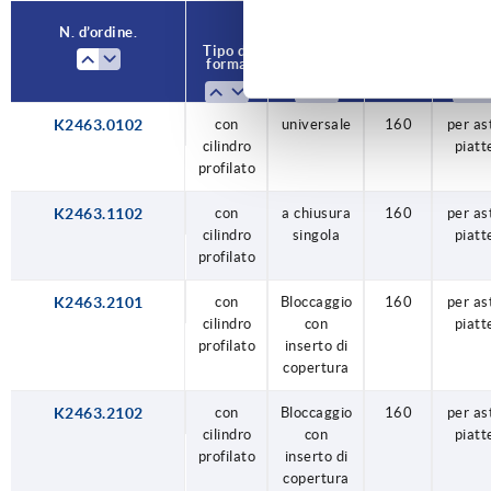
N. d’ordine.
N. d’ordine.
Tipo di
Tipo di
Versione
Versione
L
L
Versio
Versio
forma
forma
1
1
2
2
K2463.0102
con
con
con
con
con
Bloccaggio
Bloccaggio
universale
universale
a chiusura
160
160
160
160
160
per as
per as
per as
per as
per as
cilindro
cilindro
cilindro
cilindro
cilindro
singola
con
con
piatt
piatt
piatt
piatt
piatt
profilato
profilato
profilato
profilato
profilato
inserto di
inserto di
copertura
copertura
K2463.1102
con
a chiusura
160
per as
cilindro
singola
piatt
profilato
K2463.2101
con
Bloccaggio
160
per as
cilindro
con
piatt
profilato
inserto di
copertura
K2463.2102
con
Bloccaggio
160
per as
cilindro
con
piatt
profilato
inserto di
copertura