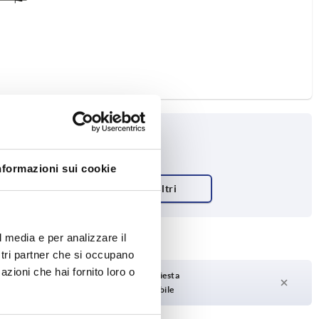
nformazioni sui cookie
l media e per analizzare il
ostri partner che si occupano
azioni che hai fornito loro o
Tempi di consegna su richiesta
Attualmente non disponibile