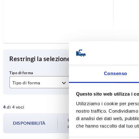
Restringi la selezione degli articoli
Consenso
Tipo di forma
Versione 1
L
Questo sito web utilizza i c
con cilindro profilato
a chiusura singola
16
Utilizziamo i cookie per perso
4
di 4 voci
Bloccaggio con inserto di coper
nostro traffico. Condividiamo 
di analisi dei dati web, pubbl
universale
La disponibilità viene aggiornata più volte
DISPONIBILITÀ
che hanno raccolto dal tuo uti
prima di completare l’ordine, vi verrà c