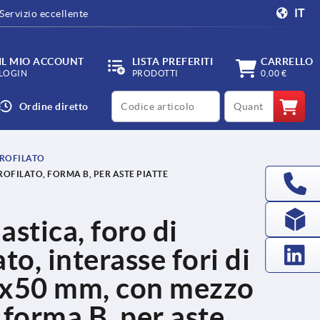
IT
Servizio eccellente
IL MIO ACCOUNT
LISTA PREFERITI
CARRELLO
LOGIN
PRODOTTI
0,00 €
productCode
qty
Ordine diretto
PROFILATO
OFILATO, FORMA B, PER ASTE PIATTE
astica, foro di
o, interasse fori di
x50 mm, con mezzo
, forma B, per aste