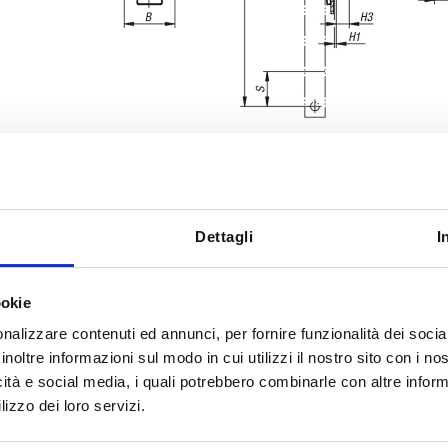
Dettagli
I
Versione 2
Forma
ookie
0
per aste piatte
B
nalizzare contenuti ed annunci, per fornire funzionalità dei socia
INGRANDISCI LA TABELLA
tura
inoltre informazioni sul modo in cui utilizzi il nostro sito con i n
icità e social media, i quali potrebbero combinarle con altre inform
 al giorno a intervalli regolari. Nell’ultima fase
1 - 3 giorni
lizzo dei loro servizi.
omunicata la data di spedizione confermata.
4-20 giorni