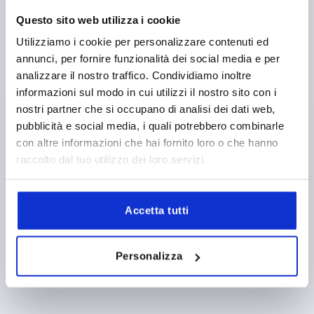
TIPO DI FORMA=SENZA CILINDRO PROFILATO
VERSIONE 1=PER CILINDRI PROFILATI
LUNGHEZZA=154
Questo sito web utilizza i cookie
FORMA=A
LARGHEZZA=50
DIAMETRO=46
D1=22,5
Utilizziamo i cookie per personalizzare contenuti ed
ALTEZZA=18
H1=20
H3=20
L1=95
L2=95
annunci, per fornire funzionalità dei social media e per
Numero d’ordine:
K2465.020
analizzare il nostro traffico. Condividiamo inoltre
informazioni sul modo in cui utilizzi il nostro sito con i
7,88 €
nostri partner che si occupano di analisi dei dati web,
DETTAGLI
+ IVA
pubblicità e social media, i quali potrebbero combinarle
più le spese di spedizione
con altre informazioni che hai fornito loro o che hanno
raccolto dal tuo utilizzo dei loro servizi.
1) Fori di montaggio
DETTAGLI PRODOTTO
2) Spessore lamiera max. 2,5 mm
Accetta tutti
3) Sistema di chiusura a 1 punto
CAD
4) Sistema di chiusura a 3 punti
Personalizza
5) Linguetta K1114
DOWNLOADS
6) Leva girevole
7) Adattatore in acciaio, acciaio inossidabile o