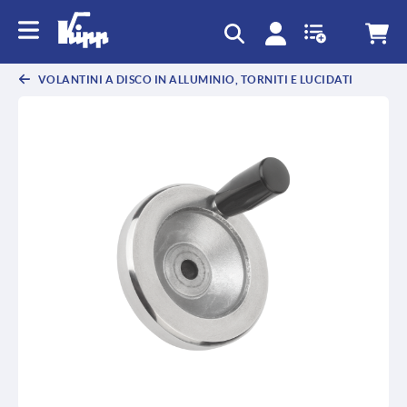
text.skipToContent
text.skipToNavigation
VOLANTINI A DISCO IN ALLUMINIO, TORNITI E LUCIDATI