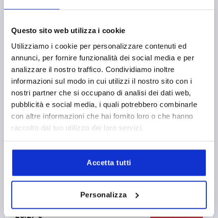
K0161 MDG
Questo sito web utilizza i cookie
Utilizziamo i cookie per personalizzare contenuti ed
annunci, per fornire funzionalità dei social media e per
analizzare il nostro traffico. Condividiamo inoltre
informazioni sul modo in cui utilizzi il nostro sito con i
nostri partner che si occupano di analisi dei dati web,
VOLANTINO A DISCO D1=125 FORO CALIBRATO
pubblicità e social media, i quali potrebbero combinarle
D2=14H7 ALLUMINIO, COMP:RESINA
con altre informazioni che hai fornito loro o che hanno
TERMOINDURENTE, IMPUGNATURA GIREVOLE
raccolto dal tuo utilizzo dei loro servizi.
DIAMETRO ESTERNO=125
FORO DI MONTAGGIO=14H7
VERSIONE 1=FORO ALESATO
D3=30
L1=18
Accetta tutti
ALTEZZA=37
IMPUGNATURA CILINDRICA GIREVOLE =Ø22 X M8 X 56
Numero d’ordine:
K0161.4125X14
Personalizza
23,27 €