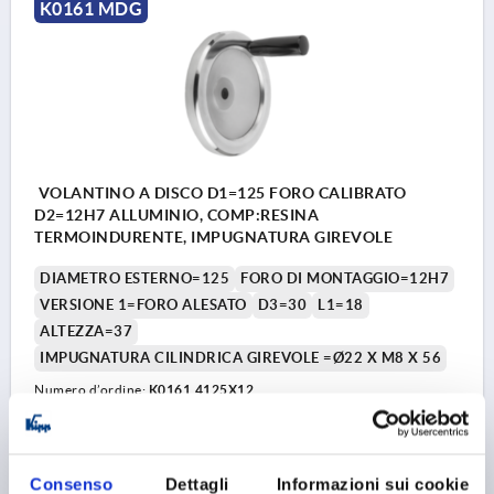
K0161 MDG
VOLANTINO A DISCO D1=125 FORO CALIBRATO
D2=12H7 ALLUMINIO, COMP:RESINA
TERMOINDURENTE, IMPUGNATURA GIREVOLE
DIAMETRO ESTERNO=125
FORO DI MONTAGGIO=12H7
VERSIONE 1=FORO ALESATO
D3=30
L1=18
ALTEZZA=37
IMPUGNATURA CILINDRICA GIREVOLE =Ø22 X M8 X 56
Numero d’ordine:
K0161.4125X12
23,27 €
DETTAGLI
+ IVA
più le spese di spedizione
Consenso
Dettagli
Informazioni sui cookie