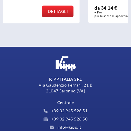
da
34,14 €
DETTAGLI
+ IVA
più le spese di spedizione
KIPP ITALIA SRL
Via Gaudenzio Ferrari, 21 B
21047 Saronno (VA)
Centrale
+39 02 945 526 51
+39 02 945 526 50
info@kipp.it