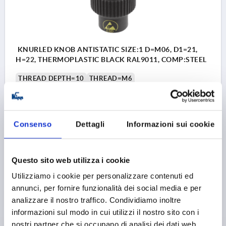
KNURLED KNOB ANTISTATIC SIZE:1 D=M06, D1=21,
H=22, THERMOPLASTIC BLACK RAL9011, COMP:STEEL
THREAD DEPTH=10
THREAD=M6
OUTSIDE DIAMETER=21
D2=14
D3=19
HEIGHT=22
H1=8
Order number:
K0247.1110624
Consenso
Dettagli
Informazioni sui cookie
1,99 €
DETAILS
plus sales tax 
plus shipping costs
Questo sito web utilizza i cookie
Utilizziamo i cookie per personalizzare contenuti ed
annunci, per fornire funzionalità dei social media e per
PRODUCT DETAILS
analizzare il nostro traffico. Condividiamo inoltre
informazioni sul modo in cui utilizzi il nostro sito con i
nostri partner che si occupano di analisi dei dati web,