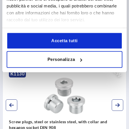
CAD
pubblicità e social media, i quali potrebbero combinarle
con altre informazioni che hai fornito loro o che hanno
DOWNLOADS
raccolto dal tuo utilizzo dei loro servizi.
Accetta tutti
Discover our product range
Personalizza
NEW
K1130
Screw plugs, steel or stainless steel, with collar and
hexagon socket DIN 908