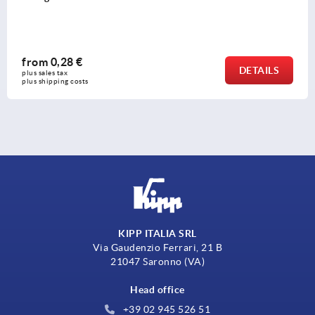
from
0,28 €
DETAILS
plus sales tax 
plus shipping costs
KIPP ITALIA SRL
Via Gaudenzio Ferrari, 21 B
21047 Saronno (VA)
Head office
+39 02 945 526 51