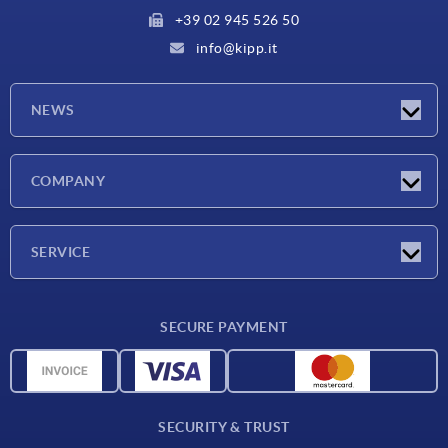
+39 02 945 526 50
info@kipp.it
NEWS
Latest news
COMPANY
Exhibitions
Company
SERVICE
Delivery conditions
SECURE PAYMENT
Material overview
CAD data
Contact
SECURITY & TRUST