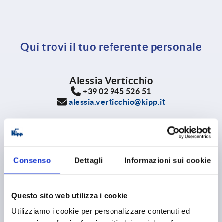
Qui trovi il tuo referente personale
Alessia Verticchio
+39 02 945 526 51
alessia.verticchio@kipp.it
Fabiana Ferrara
+39 02 945 526 51
fabiana.ferrara@kipp.it
Consenso
Dettagli
Informazioni sui cookie
Giovanni Bitelli
Questo sito web utilizza i cookie
Area Manager: Emilia Romagna, Marche, Abruzzo, Umbria,
Toscana e Lazio
Utilizziamo i cookie per personalizzare contenuti ed
+39 02 945 526 51