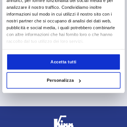
annunci, per fornire funzionalità dei social media e per
giovanni.bitelli@kipp.it
analizzare il nostro traffico. Condividiamo inoltre
informazioni sul modo in cui utilizzi il nostro sito con i
Fabio Graziosi
nostri partner che si occupano di analisi dei dati web,
Area Manager: Piemonte, Liguria e Valle D' Aosta
pubblicità e social media, i quali potrebbero combinarle
+39 02 945 526 51
con altre informazioni che hai fornito loro o che hanno
fabio.graziosi@kipp.it
raccolto dal tuo utilizzo dei loro servizi.
Nicolò Contro
Accetta tutti
Area Manager: Veneto, Trentino Alto Adige, Friuli Venezia
Giulia e Lombardia
+39 02 945 526 51
nicolo.contro@kipp.it
Personalizza