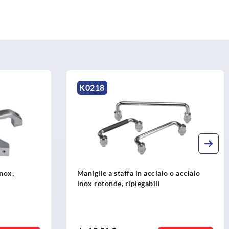
K0218
inox,
Maniglie a staffa in acciaio o acciaio
inox rotonde, ripiegabili