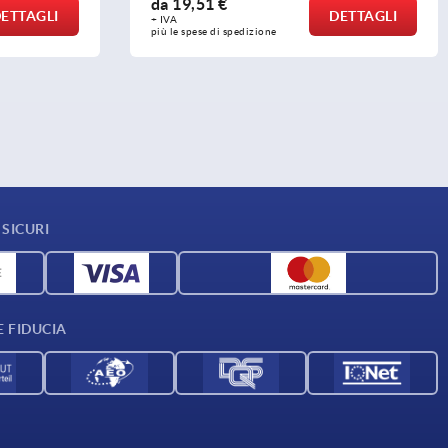
da
19,51 €
ETTAGLI
DETTAGLI
+ IVA
più le spese di spedizione
SICURI
E FIDUCIA