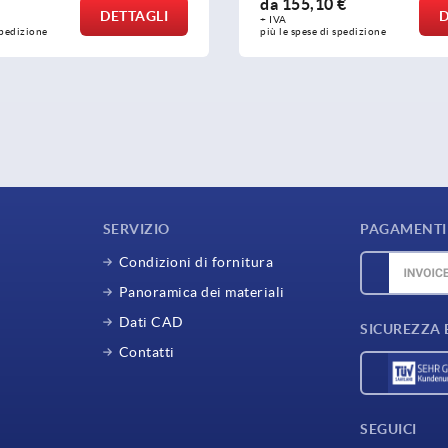
da
155,10 €
DETTAGLI
D
+ IVA
spedizione
più le spese di spedizione
SERVIZIO
PAGAMENTI 
Condizioni di fornitura
Panoramica dei materiali
Dati CAD
SICUREZZA 
Contatti
SEGUICI