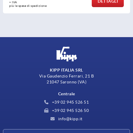
DETTAGLI
+ IVA
più le spese di spedizione
KIPP ITALIA SRL
Via Gaudenzio Ferrari, 21 B
21047 Saronno (VA)
Centrale
+39 02 945 526 51
+39 02 945 526 50
info@kipp.it