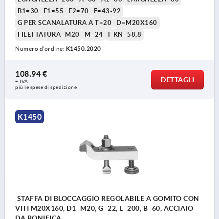
B1=30
E1=55
E2=70
F=43-92
G PER SCANALATURA A T=20
D=M20X160
FILETTATURA=M20
M=24
F KN=58,8
Numero d’ordine:
K1450.2020
108,94 €
DETTAGLI
+ IVA
più le spese di spedizione
K1450
STAFFA DI BLOCCAGGIO REGOLABILE A GOMITO CON
VITI M20X160, D1=M20, G=22, L=200, B=60, ACCIAIO
DA BONIFICA