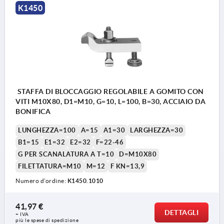
K1450
STAFFA DI BLOCCAGGIO REGOLABILE A GOMITO CON
VITI M10X80, D1=M10, G=10, L=100, B=30, ACCIAIO DA
BONIFICA
LUNGHEZZA=100
A=15
A1=30
LARGHEZZA=30
B1=15
E1=32
E2=32
F=22-46
G PER SCANALATURA A T=10
D=M10X80
FILETTATURA=M10
M=12
F KN=13,9
Numero d’ordine:
K1450.1010
41,97 €
DETTAGLI
+ IVA
più le spese di spedizione