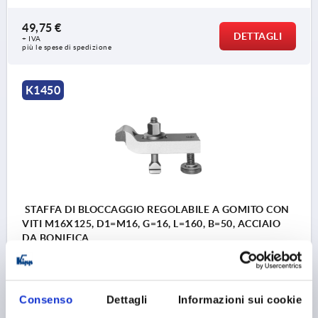
49,75 €
DETTAGLI
+ IVA
più le spese di spedizione
K1450
STAFFA DI BLOCCAGGIO REGOLABILE A GOMITO CON
VITI M16X125, D1=M16, G=16, L=160, B=50, ACCIAIO
DA BONIFICA
LUNGHEZZA=160
A=25
A1=50
LARGHEZZA=50
B1=25
E1=49
E2=50
F=36-72
G PER SCANALATURA A T=16
D=M16X125
Consenso
Dettagli
Informazioni sui cookie
FILETTATURA=M16
M=20
F KN=37,8