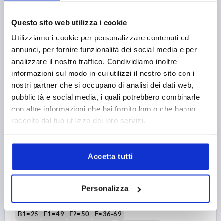
Numero d’ordine:
K1450.1616
Questo sito web utilizza i cookie
Utilizziamo i cookie per personalizzare contenuti ed
67,75 €
DETTAGLI
+ IVA
annunci, per fornire funzionalità dei social media e per
più le spese di spedizione
analizzare il nostro traffico. Condividiamo inoltre
informazioni sul modo in cui utilizzi il nostro sito con i
K1450
nostri partner che si occupano di analisi dei dati web,
pubblicità e social media, i quali potrebbero combinarle
con altre informazioni che hai fornito loro o che hanno
raccolto dal tuo utilizzo dei loro servizi.
Accetta tutti
STAFFA DI BLOCCAGGIO REGOLABILE A GOMITO CON
VITI M16X125, D1=M16, G=18, L=160, B=50, ACCIAIO
DA BONIFICA
Personalizza
LUNGHEZZA=160
A=25
A1=50
LARGHEZZA=50
B1=25
E1=49
E2=50
F=36-69