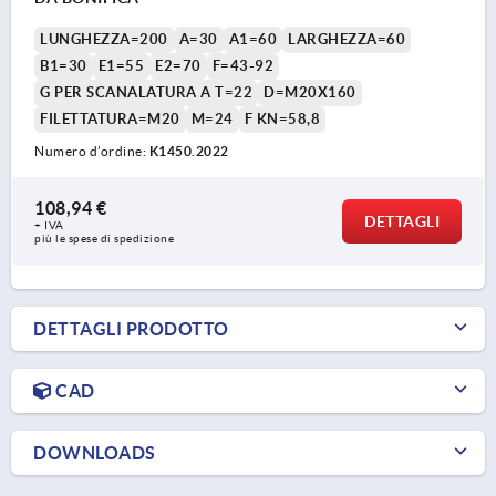
LUNGHEZZA=200
A=30
A1=60
LARGHEZZA=60
B1=30
E1=55
E2=70
F=43-92
G PER SCANALATURA A T=22
D=M20X160
FILETTATURA=M20
M=24
F KN=58,8
Numero d’ordine:
K1450.2022
108,94 €
DETTAGLI
+ IVA
più le spese di spedizione
DETTAGLI PRODOTTO
CAD
DOWNLOADS