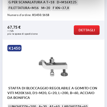
G PER SCANALATURA A T=18
D=M16X125
FILETTATURA=M16
M=20
F KN=37,8
Numero d’ordine:
K1450.1618
67,75 €
DETTAGLI
+ IVA
più le spese di spedizione
K1450
STAFFA DI BLOCCAGGIO REGOLABILE A GOMITO CON
VITI M20X160, D1=M20, G=20, L=200, B=60, ACCIAIO
DA BONIFICA
LUNGHEZZA=200
A=30
A1=60
LARGHEZZA=60