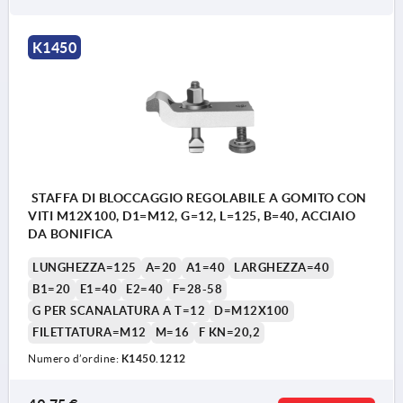
K1450
STAFFA DI BLOCCAGGIO REGOLABILE A GOMITO CON
VITI M12X100, D1=M12, G=12, L=125, B=40, ACCIAIO
DA BONIFICA
LUNGHEZZA=125
A=20
A1=40
LARGHEZZA=40
B1=20
E1=40
E2=40
F=28-58
G PER SCANALATURA A T=12
D=M12X100
FILETTATURA=M12
M=16
F KN=20,2
Numero d’ordine:
K1450.1212