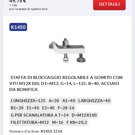
49,75 €
DETTAGLI
+ IVA
più le spese di spedizione
K1450
STAFFA DI BLOCCAGGIO REGOLABILE A GOMITO CON
VITI M12X100, D1=M12, G=14, L=125, B=40, ACCIAIO
DA BONIFICA
LUNGHEZZA=125
A=20
A1=40
LARGHEZZA=40
B1=20
E1=40
E2=40
F=28-56
G PER SCANALATURA A T=14
D=M12X100
FILETTATURA=M12
M=16
F KN=20,2
Numero d’ordine:
K1450.1214