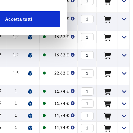
1
1
2,5
100
13,85 €
1
1
2,5
100
13,85 €
Accetta tutti
2
1,2
4
120
16,32 €
2
1,2
4
120
16,32 €
8
1,5
8
350
22,62 €
5
1
0,5
50
11,74 €
5
1
0,6
45
11,74 €
7
1
1,5
90
11,74 €
5
1
0,5
50
11,74 €