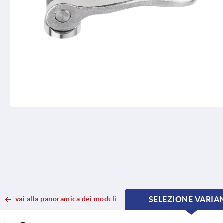
vai alla panoramica dei moduli
SELEZIONE VARIA
CURRE
CURRE
TAB:
TAB: