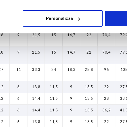
5,4
8
18
13
11,4
17,2
52,3
59,
5,4
8
18
13
11,4
17,2
52,3
59,
Personalizza
18
9
21,5
15
14,7
22
70,4
79,
18
9
21,5
15
14,7
22
70,4
79,
27
11
33,3
24
18,3
28,8
96
10
12
6
13,8
11,5
9
13,5
22
27,
12
6
14,4
11,5
9
13,5
28
33,
12
6
14,4
11,5
9
13,5
36,2
41,
12
6
13,8
11,5
9
13,5
22
27,