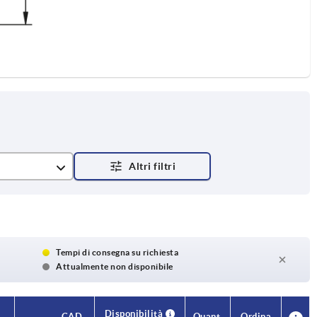
Tempi di consegna su richiesta
Attualmente non disponibile
Disponibilità
Disponibilità
CAD
CAD
Quant.
Quant.
Ordina
Ordina