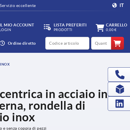
IT
Servizio eccellente
IL MIO ACCOUNT
LISTA PREFERITI
CARRELLO
LOGIN
PRODOTTI
0,00 €
productCode
qty
Ordine diretto
 INOX
centrica in acciaio inox
terna, rondella di
io inox
o e senza coppia di pezzi