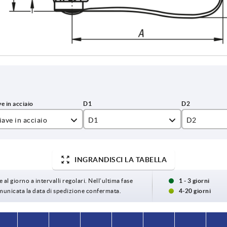
ave in acciaio
D1
D2
4308
12
6
INGRANDISCI LA TABELLA
4404
15,4
8
18
9
 al giorno a intervalli regolari. Nell’ultima fase
1 - 3 giorni
omunicata la data di spedizione confermata.
4-20 giorni
27
11