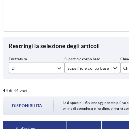
Restringi la selezione degli articoli
D
Superficie corpo base
Chi
M3
lucidatura elettrolitica
1.
44
di 44 voci
M4
sabbiata
1.
M5
La disponibilità viene aggiornata più volte
DISPONIBILITÀ
prima di completare l’ordine, vi verrà c
M6
M8
N. d’ordine.
N. d’ordine.