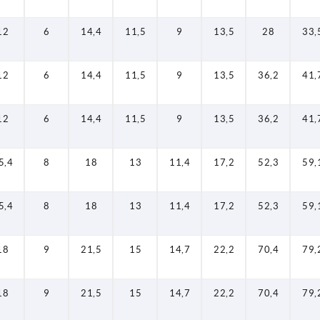
12
6
14,4
11,5
9
13,5
28
33,
12
6
14,4
11,5
9
13,5
36,2
41,
12
6
14,4
11,5
9
13,5
36,2
41,
5,4
8
18
13
11,4
17,2
52,3
59,
5,4
8
18
13
11,4
17,2
52,3
59,
18
9
21,5
15
14,7
22,2
70,4
79,
18
9
21,5
15
14,7
22,2
70,4
79,