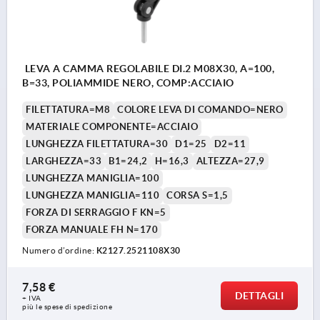
LEVA A CAMMA REGOLABILE DI.2 M08X30, A=100,
B=33, POLIAMMIDE NERO, COMP:ACCIAIO
FILETTATURA=M8
COLORE LEVA DI COMANDO=NERO
MATERIALE COMPONENTE=ACCIAIO
LUNGHEZZA FILETTATURA=30
D1=25
D2=11
LARGHEZZA=33
B1=24,2
H=16,3
ALTEZZA=27,9
LUNGHEZZA MANIGLIA=100
LUNGHEZZA MANIGLIA=110
CORSA S=1,5
FORZA DI SERRAGGIO F KN=5
FORZA MANUALE FH N=170
Numero d’ordine:
K2127.2521108X30
7,58 €
DETTAGLI
+ IVA
più le spese di spedizione