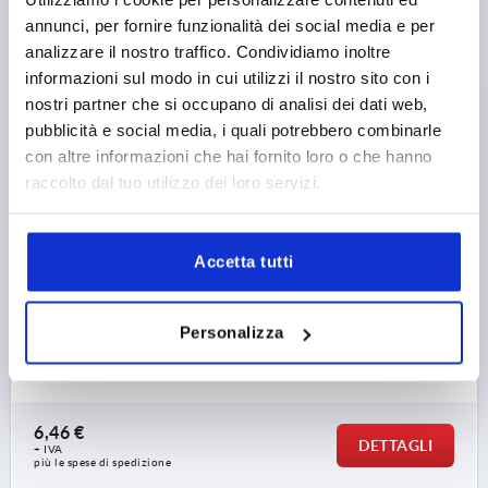
annunci, per fornire funzionalità dei social media e per
analizzare il nostro traffico. Condividiamo inoltre
informazioni sul modo in cui utilizzi il nostro sito con i
LEVA A CAMMA REGOLABILE DI.1 M06X30, A=71,5,
nostri partner che si occupano di analisi dei dati web,
B=22, POLIAMMIDE NERO, COMP:ACCIAIO
pubblicità e social media, i quali potrebbero combinarle
con altre informazioni che hai fornito loro o che hanno
FILETTATURA=M6
COLORE LEVA DI COMANDO=NERO
raccolto dal tuo utilizzo dei loro servizi.
MATERIALE COMPONENTE=ACCIAIO
LUNGHEZZA FILETTATURA=30
D1=16
D2=9
LARGHEZZA=22
B1=16
H=14
ALTEZZA=23,2
Accetta tutti
LUNGHEZZA MANIGLIA=71,5
LUNGHEZZA MANIGLIA=79,6
CORSA S=1,15
FORZA DI SERRAGGIO F KN=2,5
Personalizza
FORZA MANUALE FH N=125
Numero d’ordine:
K2127.1521106X30
6,46 €
DETTAGLI
+ IVA
più le spese di spedizione