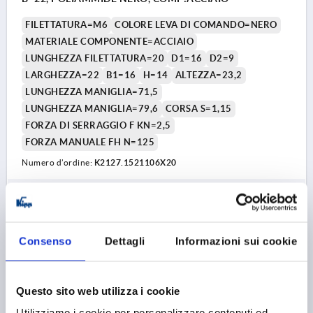
FILETTATURA=M6
COLORE LEVA DI COMANDO=NERO
MATERIALE COMPONENTE=ACCIAIO
LUNGHEZZA FILETTATURA=20
D1=16
D2=9
LARGHEZZA=22
B1=16
H=14
ALTEZZA=23,2
LUNGHEZZA MANIGLIA=71,5
LUNGHEZZA MANIGLIA=79,6
CORSA S=1,15
FORZA DI SERRAGGIO F KN=2,5
FORZA MANUALE FH N=125
Numero d’ordine:
K2127.1521106X20
6,46 €
DETTAGLI
+ IVA
più le spese di spedizione
Consenso
Dettagli
Informazioni sui cookie
K2127
Questo sito web utilizza i cookie
Utilizziamo i cookie per personalizzare contenuti ed