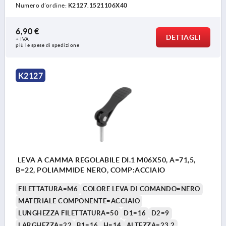
Numero d’ordine:
K2127.1521106X40
6,90 €
DETTAGLI
+ IVA
più le spese di spedizione
K2127
LEVA A CAMMA REGOLABILE DI.1 M06X50, A=71,5,
B=22, POLIAMMIDE NERO, COMP:ACCIAIO
FILETTATURA=M6
COLORE LEVA DI COMANDO=NERO
MATERIALE COMPONENTE=ACCIAIO
LUNGHEZZA FILETTATURA=50
D1=16
D2=9
LARGHEZZA=22
B1=16
H=14
ALTEZZA=23,2