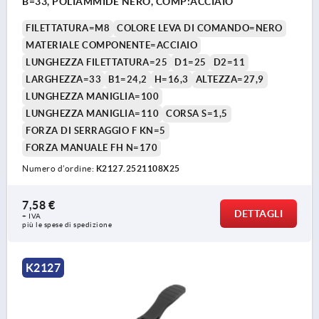
B=33, POLIAMMIDE NERO, COMP:ACCIAIO
FILETTATURA=M8
COLORE LEVA DI COMANDO=NERO
MATERIALE COMPONENTE=ACCIAIO
LUNGHEZZA FILETTATURA=25
D1=25
D2=11
LARGHEZZA=33
B1=24,2
H=16,3
ALTEZZA=27,9
LUNGHEZZA MANIGLIA=100
LUNGHEZZA MANIGLIA=110
CORSA S=1,5
FORZA DI SERRAGGIO F KN=5
FORZA MANUALE FH N=170
Numero d’ordine:
K2127.2521108X25
7,58 €
DETTAGLI
+ IVA
più le spese di spedizione
K2127