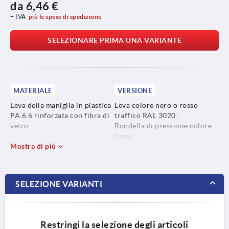
da
6,46 €
+ IVA
più le spese di spedizione
SELEZIONARE PRIMA UNA VARIANTE
MATERIALE
VERSIONE
Leva della maniglia in plastica
Leva colore nero o rosso
PA 6.6 rinforzata con fibra di
traffico RAL 3020.
vetro.
Rondella di pressione colore
nero.
Rondella di pressione in
Mostra di più
Perno dell'asse non trattato.
materiale termoplastico ad
Vite prigioniera blu passivato
alte prestazioni, rinforzato
o acciaio inox non trattato.
con fibra di carbonio.
SELEZIONE VARIANTI
Perno dell'asse in acciaio inox
1.4305.
Restringi la selezione degli articoli
Vite prigioniera in acciaio,