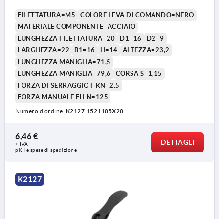
FILETTATURA=M5
COLORE LEVA DI COMANDO=NERO
MATERIALE COMPONENTE=ACCIAIO
LUNGHEZZA FILETTATURA=20
D1=16
D2=9
LARGHEZZA=22
B1=16
H=14
ALTEZZA=23,2
LUNGHEZZA MANIGLIA=71,5
LUNGHEZZA MANIGLIA=79,6
CORSA S=1,15
FORZA DI SERRAGGIO F KN=2,5
FORZA MANUALE FH N=125
1) Vite per la regolazione fine della leva di
Numero d’ordine:
K2127.1521105X20
serraggio
6,46 €
DETTAGLI
+ IVA
più le spese di spedizione
K2127