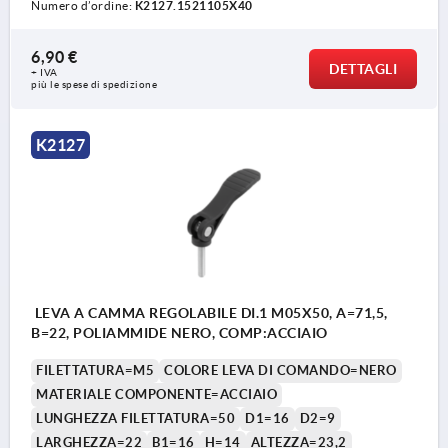
Numero d’ordine:
K2127.1521105X40
6,90 €
DETTAGLI
+ IVA
più le spese di spedizione
K2127
LEVA A CAMMA REGOLABILE DI.1 M05X50, A=71,5,
B=22, POLIAMMIDE NERO, COMP:ACCIAIO
FILETTATURA=M5
COLORE LEVA DI COMANDO=NERO
MATERIALE COMPONENTE=ACCIAIO
LUNGHEZZA FILETTATURA=50
D1=16
D2=9
LARGHEZZA=22
B1=16
H=14
ALTEZZA=23,2