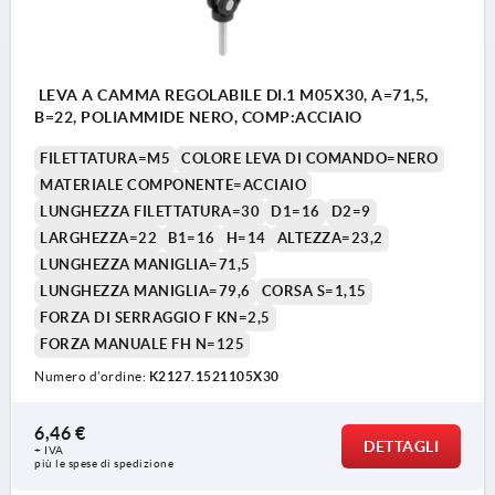
LEVA A CAMMA REGOLABILE DI.1 M05X30, A=71,5,
B=22, POLIAMMIDE NERO, COMP:ACCIAIO
FILETTATURA=M5
COLORE LEVA DI COMANDO=NERO
MATERIALE COMPONENTE=ACCIAIO
LUNGHEZZA FILETTATURA=30
D1=16
D2=9
LARGHEZZA=22
B1=16
H=14
ALTEZZA=23,2
LUNGHEZZA MANIGLIA=71,5
LUNGHEZZA MANIGLIA=79,6
CORSA S=1,15
FORZA DI SERRAGGIO F KN=2,5
FORZA MANUALE FH N=125
Numero d’ordine:
K2127.1521105X30
6,46 €
DETTAGLI
+ IVA
più le spese di spedizione