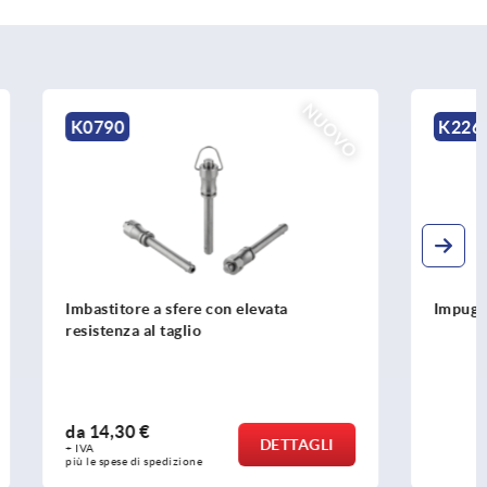
NUOVO
NUOVO
K2265
ata
Impugnature a T rilevabili visivamente
da
5,09 €
ETTAGLI
DETTAGLI
+ IVA
più le spese di spedizione