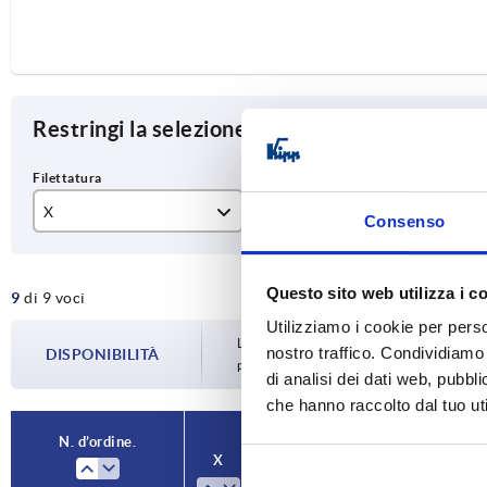
Restringi la selezione degli articoli
X
T
Fo
Consenso
M8
14
0°
Questo sito web utilizza i c
9
di 9 voci
M10
17
Utilizziamo i cookie per perso
M12
23
La disponibilità viene aggiornata più volte
nostro traffico. Condividiamo 
DISPONIBILITÀ
prima di completare l’ordine, vi verrà c
di analisi dei dati web, pubbl
M16
27
che hanno raccolto dal tuo uti
M20
N. d’ordine.
X
T
Forma
A
M24