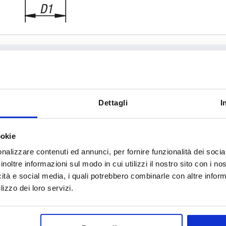
rma
A
D
Dettagli
I
92
16
ookie
INGRANDISCI LA TABELLA
111
19
nalizzare contenuti ed annunci, per fornire funzionalità dei socia
134
23
 al giorno a intervalli regolari. Nell’ultima fase
1 - 3 giorni
inoltre informazioni sul modo in cui utilizzi il nostro sito con i n
omunicata la data di spedizione confermata.
4-20 giorni
icità e social media, i quali potrebbero combinarle con altre inform
134,5
30
lizzo dei loro servizi.
D
D1
D2
D3
H
H1
H2
H4