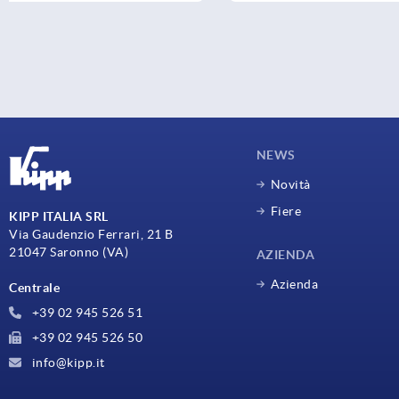
NEWS
Novità
Fiere
KIPP ITALIA SRL
Via Gaudenzio Ferrari, 21 B
21047 Saronno (VA)
AZIENDA
Azienda
Centrale
+39 02 945 526 51
+39 02 945 526 50
info@kipp.it