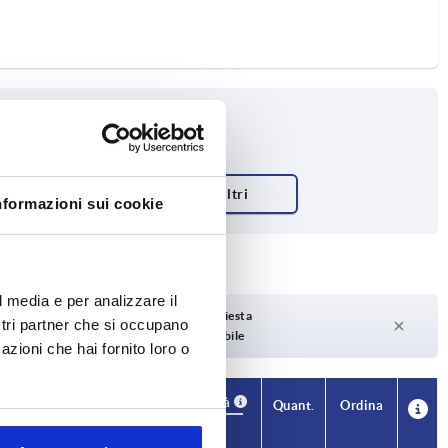
nformazioni sui cookie
l media e per analizzare il
Tempi di consegna su richiesta
ostri partner che si occupano
Attualmente non disponibile
azioni che hai fornito loro o
Disponibilità
CAD
Quant.
Ordina
Numero
Prezzo
di denti