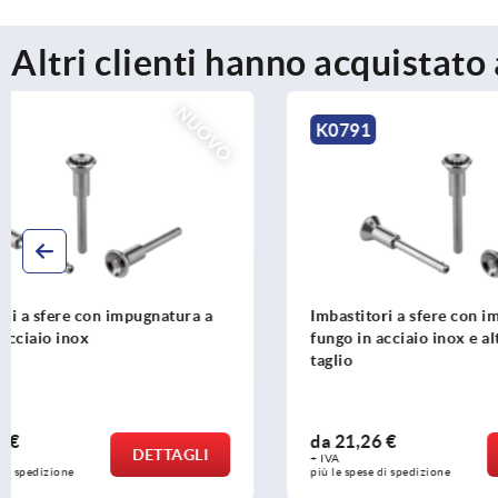
Altri clienti hanno acquistato
NUOVO
K0791
K2264
Imbastitori a sfere con impugnatura a
Impugnature 
fungo in acciaio inox e alta resistenza al
detector
taglio
da
21,26 €
da
5,61 €
DETTAGLI
+ IVA
+ IVA
più le spese di spedizione
più le spese di 