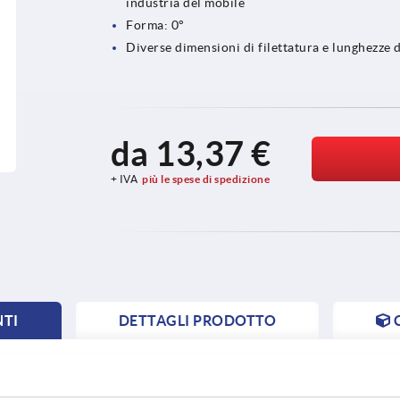
industria del mobile
Forma: 0°
Diverse dimensioni di filettatura e lunghezze
da
13,37 €
+ IVA
più le spese di spedizione
NTI
DETTAGLI PRODOTTO
NT
NT