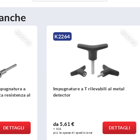
 anche
NUOVO
K0790
a T rilevabili al metal
Imbastitore a sfere con elev
resistenza al taglio
da
14,30 €
DETTAGLI
D
+ IVA
spedizione
più le spese di spedizione