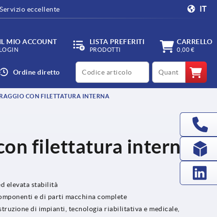
IT
Servizio eccellente
IL MIO ACCOUNT
LISTA PREFERITI
CARRELLO
LOGIN
PRODOTTI
0,00 €
productCode
qty
Ordine diretto
RRAGGIO CON FILETTATURA INTERNA
con filettatura interna,
ed elevata stabilità
i componenti e di parti macchina complete
truzione di impianti, tecnologia riabilitativa e medicale,