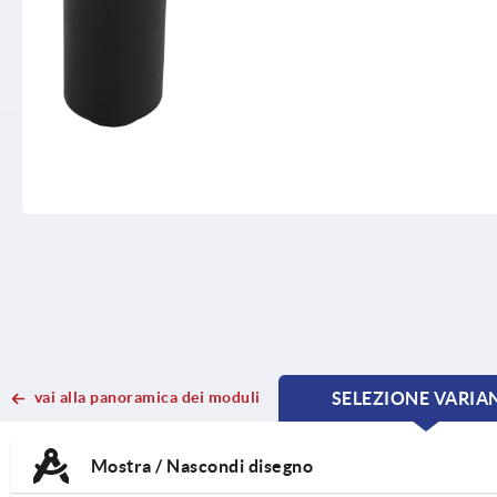
vai alla panoramica dei moduli
SELEZIONE VARIA
CURRE
CURRE
TAB:
TAB:
Mostra / Nascondi disegno