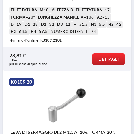
FILETTATURA=M10
ALTEZZA DI FILETTATURA=17
FORMA=20°
LUNGHEZZA MANIGLIA=106
A2=15
D=19
D1=28
D2=32
D3=12
H=51,5
H1=5,5
H2=42
H3=68,5
H4=57,5
NUMERO DI DENTI =24
Numero d’ordine:
K0109.2101
28,81 €
DETTAGLI
+ IVA
più le spese di spedizione
K0109 20
LEVA DI SERRAGGIO DI.2 M12, A=106, FORMA:20°,