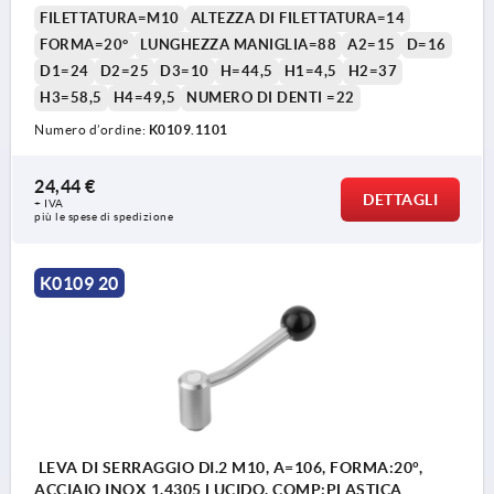
FILETTATURA=M10
ALTEZZA DI FILETTATURA=14
FORMA=20°
LUNGHEZZA MANIGLIA=88
A2=15
D=16
D1=24
D2=25
D3=10
H=44,5
H1=4,5
H2=37
H3=58,5
H4=49,5
NUMERO DI DENTI =22
Numero d’ordine:
K0109.1101
24,44 €
DETTAGLI
+ IVA
più le spese di spedizione
K0109 20
LEVA DI SERRAGGIO DI.2 M10, A=106, FORMA:20°,
ACCIAIO INOX 1.4305 LUCIDO, COMP:PLASTICA