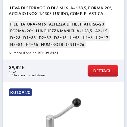
LEVA DI SERRAGGIO DI.3 M16, A=128,5, FORMA:20°,
ACCIAIO INOX 1.4305 LUCIDO, COMP:PLASTICA
FILETTATURA=M16
ALTEZZA DI FILETTATURA=23
FORMA=20°
LUNGHEZZA MANIGLIA=128,5
A2=15
D=23
D1=33
D2=32
D3=13
H=58
H1=6
H2=47
H3=81
H4=65
NUMERO DI DENTI =26
Numero d’ordine:
K0109.3161
39,82 €
DETTAGLI
+ IVA
più le spese di spedizione
K0109 20