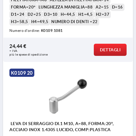
FORMA=20°
LUNGHEZZA MANIGLIA=88
A2=15
D=16
D1=24
D2=25
D3=10
H=44,5
H1=4,5
H2=37
H3=58,5
H4=49,5
NUMERO DI DENTI =22
Numero d’ordine:
K0109.1081
24,44 €
DETTAGLI
+ IVA
più le spese di spedizione
K0109 20
LEVA DI SERRAGGIO DI.1 M10, A=88, FORMA:20°,
ACCIAIO INOX 1.4305 LUCIDO, COMP:PLASTICA