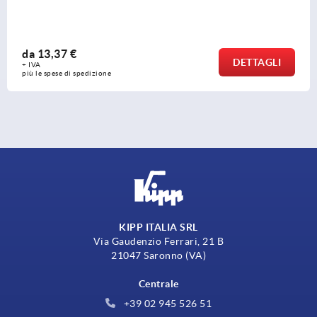
da
25,65 €
DETTAGLI
+ IVA
più le spese di spedizione
KIPP ITALIA SRL
Via Gaudenzio Ferrari, 21 B
21047 Saronno (VA)
Centrale
+39 02 945 526 51