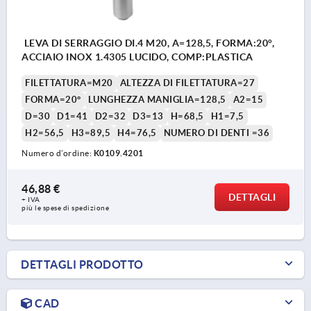
LEVA DI SERRAGGIO DI.4 M20, A=128,5, FORMA:20°,
ACCIAIO INOX 1.4305 LUCIDO, COMP:PLASTICA
FILETTATURA=M20
ALTEZZA DI FILETTATURA=27
FORMA=20°
LUNGHEZZA MANIGLIA=128,5
A2=15
D=30
D1=41
D2=32
D3=13
H=68,5
H1=7,5
H2=56,5
H3=89,5
H4=76,5
NUMERO DI DENTI =36
Numero d’ordine:
K0109.4201
46,88 €
DETTAGLI
+ IVA
più le spese di spedizione
DETTAGLI PRODOTTO
CAD