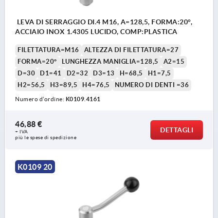
LEVA DI SERRAGGIO DI.4 M16, A=128,5, FORMA:20°,
ACCIAIO INOX 1.4305 LUCIDO, COMP:PLASTICA
FILETTATURA=M16
ALTEZZA DI FILETTATURA=27
FORMA=20°
LUNGHEZZA MANIGLIA=128,5
A2=15
D=30
D1=41
D2=32
D3=13
H=68,5
H1=7,5
H2=56,5
H3=89,5
H4=76,5
NUMERO DI DENTI =36
Numero d’ordine:
K0109.4161
46,88 €
DETTAGLI
+ IVA
più le spese di spedizione
K0109 20