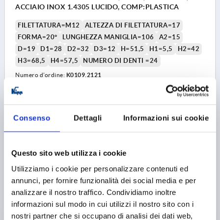
ACCIAIO INOX 1.4305 LUCIDO, COMP:PLASTICA
FILETTATURA=M12
ALTEZZA DI FILETTATURA=17
FORMA=20°
LUNGHEZZA MANIGLIA=106
A2=15
D=19
D1=28
D2=32
D3=12
H=51,5
H1=5,5
H2=42
H3=68,5
H4=57,5
NUMERO DI DENTI =24
Numero d’ordine:
K0109.2121
28,81 €
DETTAGLI
+ IVA
più le spese di spedizione
Consenso
Dettagli
Informazioni sui cookie
K0109 20
Questo sito web utilizza i cookie
Utilizziamo i cookie per personalizzare contenuti ed
annunci, per fornire funzionalità dei social media e per
analizzare il nostro traffico. Condividiamo inoltre
informazioni sul modo in cui utilizzi il nostro sito con i
nostri partner che si occupano di analisi dei dati web,