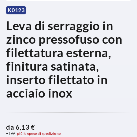
K0123
Leva di serraggio in
zinco pressofuso con
filettatura esterna,
finitura satinata,
inserto filettato in
acciaio inox
da
6,13 €
+ IVA
più le spese di spedizione