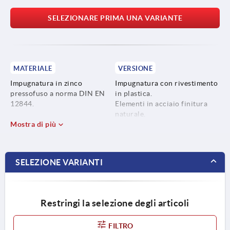
SELEZIONARE PRIMA UNA VARIANTE
MATERIALE
VERSIONE
Impugnatura in zinco
Impugnatura con rivestimento
pressofuso a norma DIN EN
in plastica.
12844.
Elementi in acciaio finitura
naturale.
Parti metalliche in acciaio
Mostra di più
inox 1.4305.
SELEZIONE VARIANTI
Restringi la selezione degli articoli
FILTRO