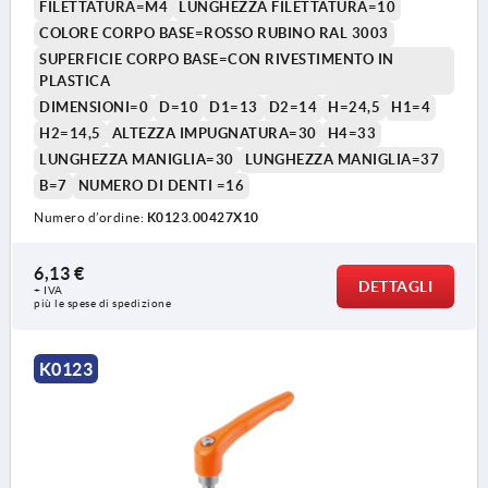
FILETTATURA=M4
LUNGHEZZA FILETTATURA=10
COLORE CORPO BASE=ROSSO RUBINO RAL 3003
SUPERFICIE CORPO BASE=CON RIVESTIMENTO IN
PLASTICA
DIMENSIONI=0
D=10
D1=13
D2=14
H=24,5
H1=4
H2=14,5
ALTEZZA IMPUGNATURA=30
H4=33
LUNGHEZZA MANIGLIA=30
LUNGHEZZA MANIGLIA=37
1) Punta DIN EN ISO 4753
B=7
NUMERO DI DENTI =16
Numero d’ordine:
K0123.00427X10
6,13 €
DETTAGLI
+ IVA
più le spese di spedizione
K0123