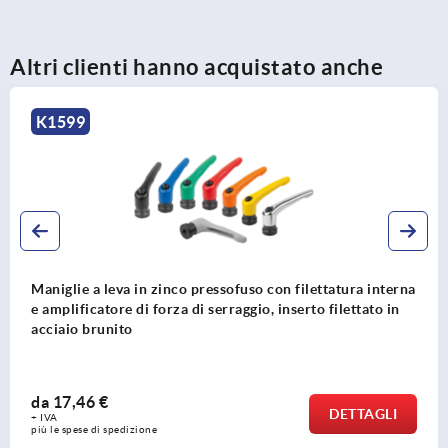
Altri clienti hanno acquistato anche
K0123
so con filettatura interna
Leve di serraggio in zinco pres
gio, inserto filettato in
interna, finitura satinata, inser
da
5,81 €
DETTAGLI
+ IVA
più le spese di spedizione