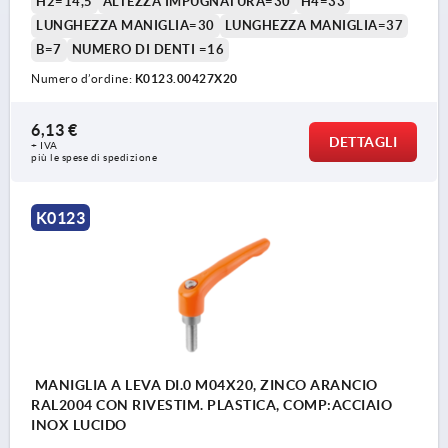
H2=14,5
ALTEZZA IMPUGNATURA=30
H4=33
LUNGHEZZA MANIGLIA=30
LUNGHEZZA MANIGLIA=37
B=7
NUMERO DI DENTI =16
Numero d’ordine:
K0123.00427X20
6,13 €
DETTAGLI
+ IVA
più le spese di spedizione
K0123
MANIGLIA A LEVA DI.0 M04X20, ZINCO ARANCIO
RAL2004 CON RIVESTIM. PLASTICA, COMP:ACCIAIO
INOX LUCIDO