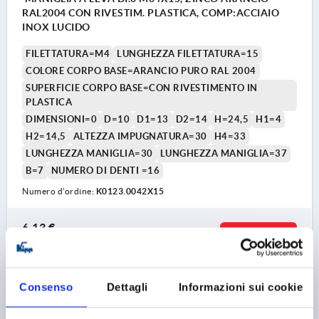
RAL2004 CON RIVESTIM. PLASTICA, COMP:ACCIAIO
INOX LUCIDO
FILETTATURA=M4
LUNGHEZZA FILETTATURA=15
COLORE CORPO BASE=ARANCIO PURO RAL 2004
SUPERFICIE CORPO BASE=CON RIVESTIMENTO IN
PLASTICA
DIMENSIONI=0
D=10
D1=13
D2=14
H=24,5
H1=4
H2=14,5
ALTEZZA IMPUGNATURA=30
H4=33
LUNGHEZZA MANIGLIA=30
LUNGHEZZA MANIGLIA=37
B=7
NUMERO DI DENTI =16
Numero d’ordine:
K0123.0042X15
6,13 €
DETTAGLI
+ IVA
più le spese di spedizione
Consenso
Dettagli
Informazioni sui cookie
K0123