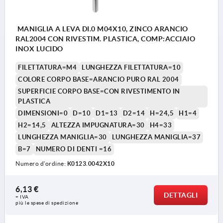
MANIGLIA A LEVA DI.0 M04X10, ZINCO ARANCIO
RAL2004 CON RIVESTIM. PLASTICA, COMP:ACCIAIO
INOX LUCIDO
FILETTATURA=M4
LUNGHEZZA FILETTATURA=10
COLORE CORPO BASE=ARANCIO PURO RAL 2004
SUPERFICIE CORPO BASE=CON RIVESTIMENTO IN
PLASTICA
DIMENSIONI=0
D=10
D1=13
D2=14
H=24,5
H1=4
H2=14,5
ALTEZZA IMPUGNATURA=30
H4=33
LUNGHEZZA MANIGLIA=30
LUNGHEZZA MANIGLIA=37
B=7
NUMERO DI DENTI =16
Numero d’ordine:
K0123.0042X10
6,13 €
DETTAGLI
+ IVA
più le spese di spedizione