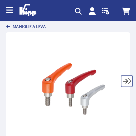
text.skipToContent
text.skipToNavigation
MANIGLIE A LEVA