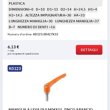
PLASTICA
DIMENSIONI=0
D=10
D1=13
D2=14
H=24,5
H1=4
H2=14,5
ALTEZZA IMPUGNATURA=30
H4=33
LUNGHEZZA MANIGLIA=30
LUNGHEZZA MANIGLIA=37
B=7
NUMERO DI DENTI =16
Numero d’ordine:
K0123.00427X15
6,13 €
DETTAGLI
+ IVA
più le spese di spedizione
K0123
MANIGLIA A LEVA DI.0 M04X15, ZINCO ARANCIO