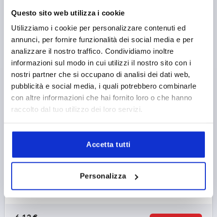
Questo sito web utilizza i cookie
Utilizziamo i cookie per personalizzare contenuti ed
annunci, per fornire funzionalità dei social media e per
analizzare il nostro traffico. Condividiamo inoltre
MANIGLIA A LEVA DI.0 M04X15, ZINCO ARGENTO
informazioni sul modo in cui utilizzi il nostro sito con i
METALLIZZATO CON RIVESTIM. PLASTICA,
nostri partner che si occupano di analisi dei dati web,
COMP:ACCIAIO INOX LUCIDO
pubblicità e social media, i quali potrebbero combinarle
con altre informazioni che hai fornito loro o che hanno
FILETTATURA=M4
LUNGHEZZA FILETTATURA=15
raccolto dal tuo utilizzo dei loro servizi.
COLORE CORPO BASE=ARGENTO METALLIZZATO
SUPERFICIE CORPO BASE=CON RIVESTIMENTO IN
PLASTICA
DIMENSIONI=0
D=10
D1=13
D2=14
H=24,5
H1=4
Accetta tutti
H2=14,5
ALTEZZA IMPUGNATURA=30
H4=33
LUNGHEZZA MANIGLIA=30
LUNGHEZZA MANIGLIA=37
Personalizza
B=7
NUMERO DI DENTI =16
Numero d’ordine:
K0123.0043X15