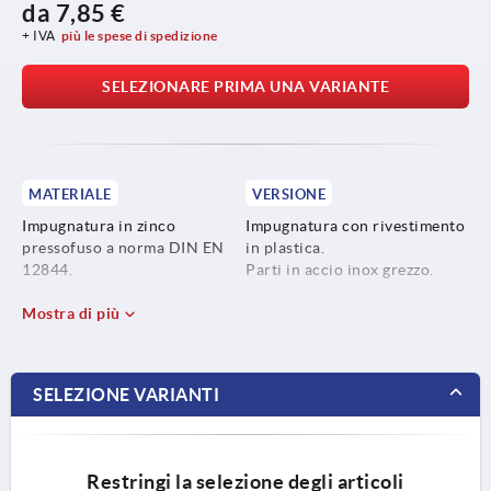
da
7,85 €
+ IVA
più le spese di spedizione
SELEZIONARE PRIMA UNA VARIANTE
MATERIALE
VERSIONE
Impugnatura in zinco
Impugnatura con rivestimento
pressofuso a norma DIN EN
in plastica.
12844.
Parti in accio inox grezzo.
Parti metalliche in acciaio
Mostra di più
inox 1.4305.
SELEZIONE VARIANTI
Restringi la selezione degli articoli