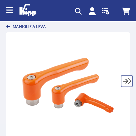
text.skipToContent
text.skipToNavigation
MANIGLIE A LEVA