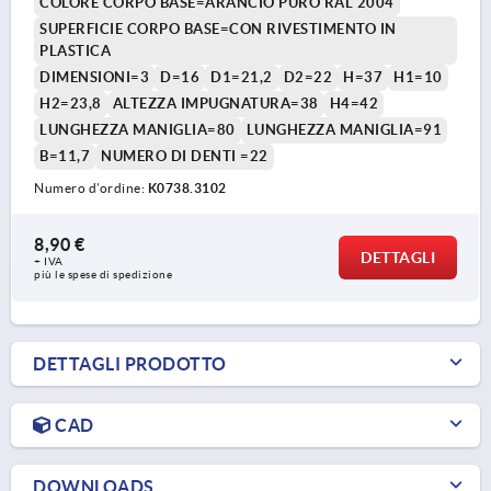
COLORE CORPO BASE=ARANCIO PURO RAL 2004
SUPERFICIE CORPO BASE=CON RIVESTIMENTO IN
PLASTICA
DIMENSIONI=3
D=16
D1=21,2
D2=22
H=37
H1=10
H2=23,8
ALTEZZA IMPUGNATURA=38
H4=42
LUNGHEZZA MANIGLIA=80
LUNGHEZZA MANIGLIA=91
B=11,7
NUMERO DI DENTI =22
Numero d’ordine:
K0738.3102
8,90 €
DETTAGLI
+ IVA
più le spese di spedizione
DETTAGLI PRODOTTO
CAD
DOWNLOADS