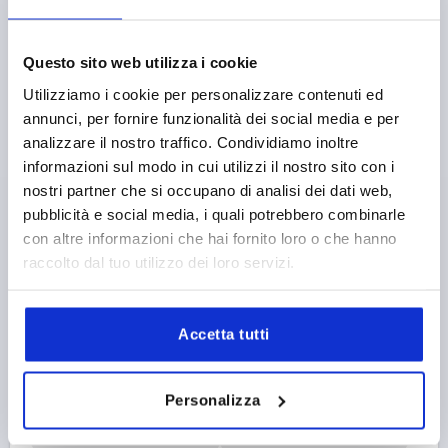
K0738
Questo sito web utilizza i cookie
Utilizziamo i cookie per personalizzare contenuti ed
annunci, per fornire funzionalità dei social media e per
analizzare il nostro traffico. Condividiamo inoltre
informazioni sul modo in cui utilizzi il nostro sito con i
nostri partner che si occupano di analisi dei dati web,
pubblicità e social media, i quali potrebbero combinarle
MANIGLIA A LEVA PIATTO DI.3 M08, ZINCO ARANCIO
con altre informazioni che hai fornito loro o che hanno
RAL2004 CON RIVESTIM. PLASTICA, COMP:ACCIAIO
INOX LUCIDO
raccolto dal tuo utilizzo dei loro servizi.
FILETTATURA=M8
ALTEZZA DI FILETTATURA=14
COLORE CORPO BASE=ARANCIO PURO RAL 2004
Accetta tutti
SUPERFICIE CORPO BASE=CON RIVESTIMENTO IN
PLASTICA
DIMENSIONI=3
D=16
D1=21,2
D2=22
H=37
H1=10
Personalizza
H2=23,8
ALTEZZA IMPUGNATURA=38
H4=42
LUNGHEZZA MANIGLIA=80
LUNGHEZZA MANIGLIA=91