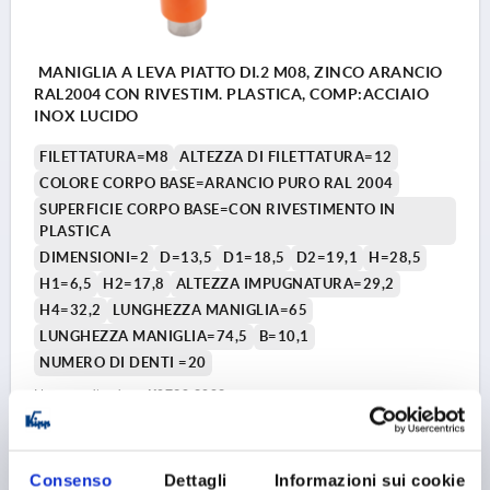
MANIGLIA A LEVA PIATTO DI.2 M08, ZINCO ARANCIO
RAL2004 CON RIVESTIM. PLASTICA, COMP:ACCIAIO
INOX LUCIDO
FILETTATURA=M8
ALTEZZA DI FILETTATURA=12
COLORE CORPO BASE=ARANCIO PURO RAL 2004
SUPERFICIE CORPO BASE=CON RIVESTIMENTO IN
PLASTICA
DIMENSIONI=2
D=13,5
D1=18,5
D2=19,1
H=28,5
H1=6,5
H2=17,8
ALTEZZA IMPUGNATURA=29,2
H4=32,2
LUNGHEZZA MANIGLIA=65
LUNGHEZZA MANIGLIA=74,5
B=10,1
NUMERO DI DENTI =20
Numero d’ordine:
K0738.2082
7,85 €
DETTAGLI
+ IVA
Consenso
Dettagli
Informazioni sui cookie
più le spese di spedizione