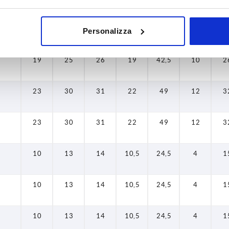
19
25
26
19
42,5
10
2
Personalizza
19
25
26
19
42,5
10
2
23
30
31
22
49
12
3
23
30
31
22
49
12
3
10
13
14
10,5
24,5
4
1
10
13
14
10,5
24,5
4
1
10
13
14
10,5
24,5
4
1