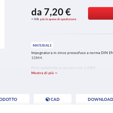
da
7,20 €
+ IVA
più le spese di spedizione
MATERIALE
Impugnatura in zinco pressofuso a norma DIN E
12844.
Parti metalliche in acciaio inox 1.4305.
Mostra di più
RODOTTO
CAD
DOWNLOAD