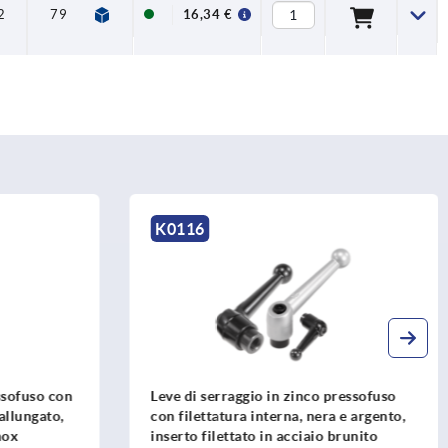
2
79
84
110
126
26
16,34 €
K0116
ssofuso con
Leve di serraggio in zinco pressofuso
 allungato,
con filettatura interna, nera e argento,
nox
inserto filettato in acciaio brunito