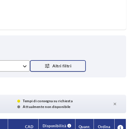
Tempi di consegna su richiesta
Attualmente non disponibile
Disponibilità
Disponibilità
CAD
CAD
Quant.
Quant.
Ordina
Ordina