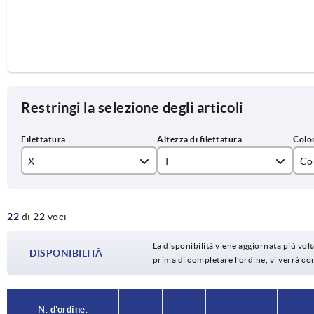
Restringi la selezione degli articoli
X
T
Co
M4
9
arg
22
di 22 voci
M5
12
ne
M6
14
La disponibilità viene aggiornata più volte
DISPONIBILITÀ
prima di completare l’ordine, vi verrà c
M8
17
M10
23
N. d’ordine.
N. d’ordine.