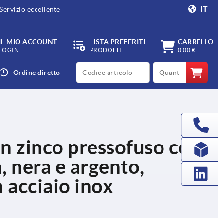
IT
Servizio eccellente
IL MIO ACCOUNT
LISTA PREFERITI
CARRELLO
LOGIN
PRODOTTI
0,00 €
productCode
qty
Ordine diretto
in zinco pressofuso con
a, nera e argento,
n acciaio inox