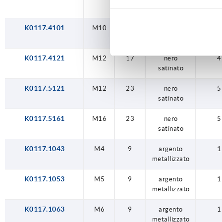
satinato
K0117.4101
M10
17
nero
4
satinato
K0117.4121
M12
17
nero
4
satinato
K0117.5121
M12
23
nero
5
satinato
K0117.5161
M16
23
nero
5
satinato
K0117.1043
M4
9
argento
1
metallizzato
K0117.1053
M5
9
argento
1
metallizzato
K0117.1063
M6
9
argento
1
metallizzato