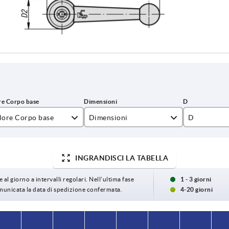
lore Corpo base
Dimensioni
D
ento metallizzato
1
10
INGRANDISCI LA TABELLA
ro satinato
2
13,5
3
16
 al giorno a intervalli regolari. Nell’ultima fase
1 - 3 giorni
omunicata la data di spedizione confermata.
4-20 giorni
4
19
5
23