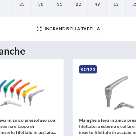
23
30
31
22
49
12
3
INGRANDISCI LA TABELLA
 anche
K0123
leva in zinco pressofuso con
Maniglie a leva in zinco pre
esterna e tappo di
filettatura esterna e collare
inserto filettato in acciaio
inserto filettato in acciaio i