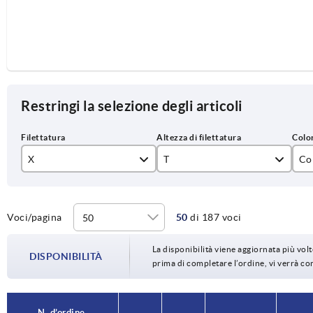
Restringi la selezione degli articoli
X
T
Co
M3
6
ar
M4
9
ar
Voci/pagina
50
di 187 voci
M5
12
bl
La disponibilità viene aggiornata più volte
DISPONIBILITÀ
prima di completare l’ordine, vi verrà c
M6
14
gi
M8
17
gri
N. d’ordine.
N. d’ordine.