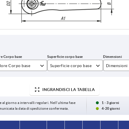
lore Corpo base
Superficie corpo base
Dimensioni
ancio puro RAL 2004
cromato lucido
0
gento
finitura opaca
1
INGRANDISCI LA TABELLA
u traffico RAL 5017
grezzo
2
 al giorno a intervalli regolari. Nell’ultima fase
1 - 3 giorni
omunicata la data di spedizione confermata.
4-20 giorni
allo navone RAL 1021
satinato
3
gio finestra RAL 7040
4