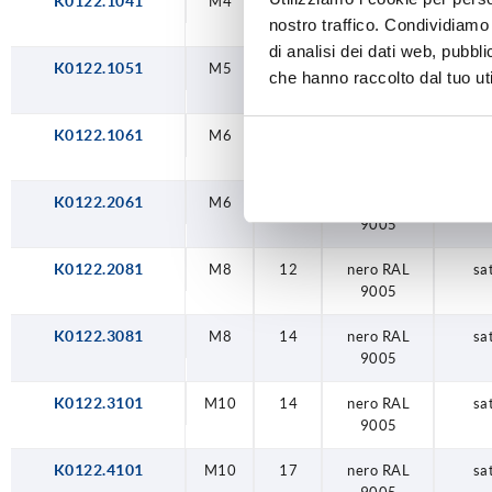
K0122.1041
M4
9
nero RAL
sa
9005
nostro traffico. Condividiamo 
di analisi dei dati web, pubbl
K0122.1051
M5
9
nero RAL
sa
che hanno raccolto dal tuo uti
9005
K0122.1061
M6
9
nero RAL
sa
9005
K0122.2061
M6
12
nero RAL
sa
9005
K0122.2081
M8
12
nero RAL
sa
9005
K0122.3081
M8
14
nero RAL
sa
9005
K0122.3101
M10
14
nero RAL
sa
9005
K0122.4101
M10
17
nero RAL
sa