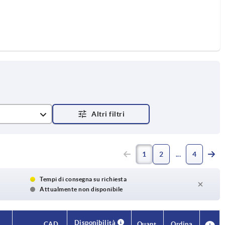
1
2
4
Tempi di consegna su richiesta
Attualmente non disponibile
Disponibilità
Disponibilità
CAD
CAD
Quant.
Quant.
Ordina
Ordina