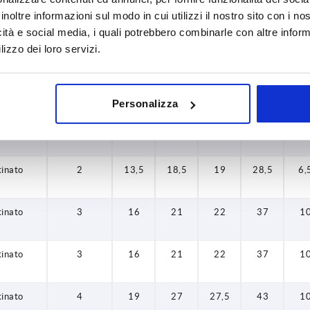
tinato
1
10
13
14
24,5
4
inoltre informazioni sul modo in cui utilizzi il nostro sito con i n
icità e social media, i quali potrebbero combinarle con altre inform
tinato
1
10
13
14
24,5
4
lizzo dei loro servizi.
tinato
1
10
13
14
24,5
4
Personalizza
tinato
2
13,5
18,5
19
28,5
6,
tinato
2
13,5
18,5
19
28,5
6,
tinato
3
16
21
22
37
1
tinato
3
16
21
22
37
1
tinato
4
19
27
27,5
43
1