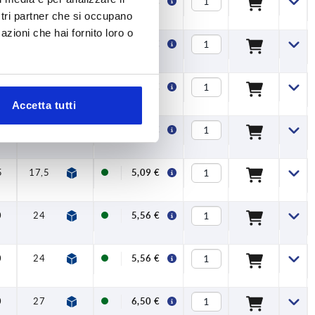
14,5
31
34
40
47
7
16
4,02 €
ostri partner che si occupano
azioni che hai fornito loro o
14,5
31
34
40
47
7
16
4,02 €
14,5
31
34
40
47
7
16
4,02 €
Accetta tutti
5
17,5
42,5
45,5
65
74,5
9,5
20
5,09 €
5
17,5
42,5
45,5
65
74,5
9,5
20
5,09 €
0
24
54,5
58,5
80
91
11
22
5,56 €
0
24
54,5
58,5
80
91
11
22
5,56 €
0
27
63
67,5
95
109
13
24
6,50 €