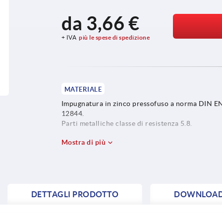
da
3,66 €
+ IVA
più le spese di spedizione
MATERIALE
Impugnatura in zinco pressofuso a norma DIN E
12844.
Parti metalliche classe di resistenza 5.8.
Mostra di più
DETTAGLI PRODOTTO
DOWNLOA