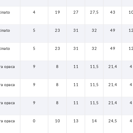
tinato
4
19
27
27,5
43
1
tinato
5
23
31
32
49
1
tinato
5
23
31
32
49
1
ura opaca
9
8
11
11,5
21,4
4
ura opaca
9
8
11
11,5
21,4
4
ura opaca
9
8
11
11,5
21,4
4
ura opaca
0
10
13
14
24,5
4