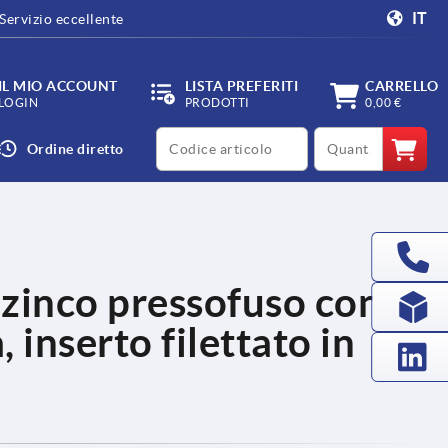
IT
Servizio eccellente
IL MIO ACCOUNT
LISTA PREFERITI
CARRELLO
LOGIN
PRODOTTI
0,00 €
productCode
qty
Ordine diretto
i zinco pressofuso con
, inserto filettato in