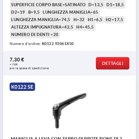
SUPERFICIE CORPO BASE=SATINATO
D=13,5
D1=18,5
D2=19
B=9,5
LUNGHEZZA MANIGLIA=65
LUNGHEZZA MANIGLIA=74,5
H=32
H1=6,5
H2=17,5
ALTEZZA IMPUGNATURA=42,5
H4=45,5
NUMERO DI DENTI =20
Numero d’ordine:
K0122.92061X50
7,30 €
DETTAGLI
+ IVA
più le spese di spedizione
K0122 SE
MANIGLIA A LEVA CON TAPPO DI PROTEZIONE DI.2