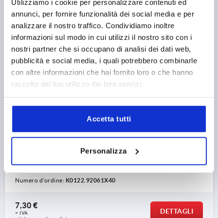
Utilizziamo i cookie per personalizzare contenuti ed
annunci, per fornire funzionalità dei social media e per
analizzare il nostro traffico. Condividiamo inoltre
informazioni sul modo in cui utilizzi il nostro sito con i
nostri partner che si occupano di analisi dei dati web,
MANIGLIA A LEVA CON TAPPO DI PROTEZIONE DI.2
pubblicità e social media, i quali potrebbero combinarle
M06X40, ZINCO NERO RAL9005 SATINATO,
con altre informazioni che hai fornito loro o che hanno
COMP:ACCIAIO BRUNITO
raccolto dal tuo utilizzo dei loro servizi.
FILETTATURA=M6
LUNGHEZZA FILETTATURA=40
COLORE CORPO BASE=NERO RAL 9005
DIMENSIONI=2
Accetta tutti
SUPERFICIE CORPO BASE=SATINATO
D=13,5
D1=18,5
D2=19
B=9,5
LUNGHEZZA MANIGLIA=65
LUNGHEZZA MANIGLIA=74,5
H=32
H1=6,5
H2=17,5
Personalizza
ALTEZZA IMPUGNATURA=42,5
H4=45,5
NUMERO DI DENTI =20
Numero d’ordine:
K0122.92061X40
7,30 €
DETTAGLI
+ IVA