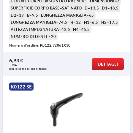
COLORE CORPO BASE=NERO RAL 9005
DIMENSIONI=2
SUPERFICIE CORPO BASE=SATINATO
D=13,5
D1=18,5
D2=19
B=9,5
LUNGHEZZA MANIGLIA=65
LUNGHEZZA MANIGLIA=74,5
H=32
H1=6,5
H2=17,5
ALTEZZA IMPUGNATURA=42,5
H4=45,5
NUMERO DI DENTI =20
Numero d’ordine:
K0122.92061X30
6,93 €
DETTAGLI
+ IVA
più le spese di spedizione
K0122 SE