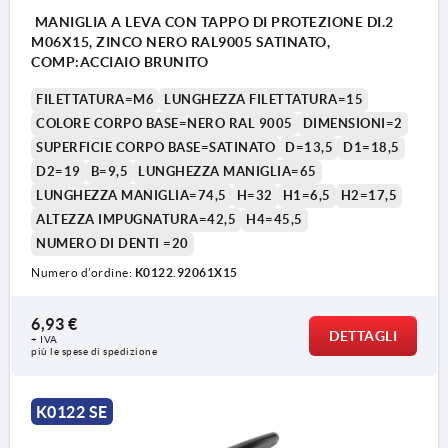
MANIGLIA A LEVA CON TAPPO DI PROTEZIONE DI.2
M06X15, ZINCO NERO RAL9005 SATINATO,
COMP:ACCIAIO BRUNITO
FILETTATURA=M6
LUNGHEZZA FILETTATURA=15
COLORE CORPO BASE=NERO RAL 9005
DIMENSIONI=2
SUPERFICIE CORPO BASE=SATINATO
D=13,5
D1=18,5
D2=19
B=9,5
LUNGHEZZA MANIGLIA=65
LUNGHEZZA MANIGLIA=74,5
H=32
H1=6,5
H2=17,5
ALTEZZA IMPUGNATURA=42,5
H4=45,5
NUMERO DI DENTI =20
1) Punta DIN EN ISO 4753
Numero d’ordine:
K0122.92061X15
6,93 €
DETTAGLI
+ IVA
più le spese di spedizione
K0122 SE