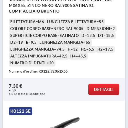
M06X55, ZINCO NERO RAL9005 SATINATO,
COMP:ACCIAIO BRUNITO
FILETTATURA=M6
LUNGHEZZA FILETTATURA=55
COLORE CORPO BASE=NERO RAL 9005
DIMENSIONI=2
SUPERFICIE CORPO BASE=SATINATO
D=13,5
D1=18,5
D2=19
B=9,5
LUNGHEZZA MANIGLIA=65
LUNGHEZZA MANIGLIA=74,5
H=32
H1=6,5
H2=17,5
ALTEZZA IMPUGNATURA=42,5
H4=45,5
NUMERO DI DENTI =20
Numero d’ordine:
K0122.92061X55
7,30 €
DETTAGLI
+ IVA
più le spese di spedizione
K0122 SE