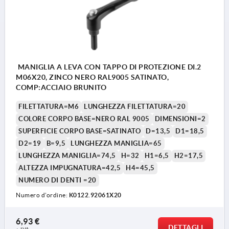
MANIGLIA A LEVA CON TAPPO DI PROTEZIONE DI.2
M06X20, ZINCO NERO RAL9005 SATINATO,
COMP:ACCIAIO BRUNITO
FILETTATURA=M6
LUNGHEZZA FILETTATURA=20
COLORE CORPO BASE=NERO RAL 9005
DIMENSIONI=2
SUPERFICIE CORPO BASE=SATINATO
D=13,5
D1=18,5
D2=19
B=9,5
LUNGHEZZA MANIGLIA=65
LUNGHEZZA MANIGLIA=74,5
H=32
H1=6,5
H2=17,5
ALTEZZA IMPUGNATURA=42,5
H4=45,5
NUMERO DI DENTI =20
Numero d’ordine:
K0122.92061X20
6,93 €
DETTAGLI