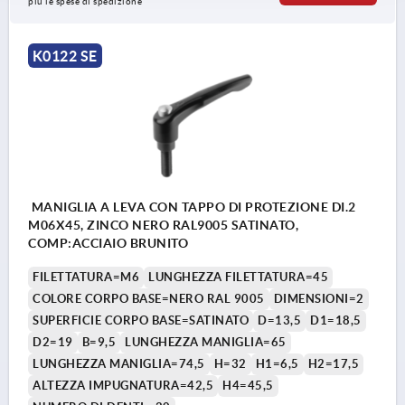
più le spese di spedizione
K0122 SE
MANIGLIA A LEVA CON TAPPO DI PROTEZIONE DI.2
M06X45, ZINCO NERO RAL9005 SATINATO,
COMP:ACCIAIO BRUNITO
FILETTATURA=M6
LUNGHEZZA FILETTATURA=45
COLORE CORPO BASE=NERO RAL 9005
DIMENSIONI=2
SUPERFICIE CORPO BASE=SATINATO
D=13,5
D1=18,5
D2=19
B=9,5
LUNGHEZZA MANIGLIA=65
LUNGHEZZA MANIGLIA=74,5
H=32
H1=6,5
H2=17,5
ALTEZZA IMPUGNATURA=42,5
H4=45,5