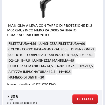
MANIGLIA A LEVA CON TAPPO DI PROTEZIONE DI.2
M06X60, ZINCO NERO RAL9005 SATINATO,
COMP:ACCIAIO BRUNITO
FILETTATURA=M6
LUNGHEZZA FILETTATURA=60
COLORE CORPO BASE=NERO RAL 9005
DIMENSIONI=2
SUPERFICIE CORPO BASE=SATINATO
D=13,5
D1=18,5
D2=19
B=9,5
LUNGHEZZA MANIGLIA=65
LUNGHEZZA MANIGLIA=74,5
H=32
H1=6,5
H2=17,5
ALTEZZA IMPUGNATURA=42,5
H4=45,5
NUMERO DI DENTI =20
Numero d’ordine:
K0122.92061X60
7,30 €
DETTAGLI
+ IVA
più le spese di spedizione