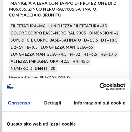
MANIGLIA A LEVA CON TAPPO DI PROTEZIONE DI.2
M06X35, ZINCO NERO RAL9005 SATINATO,
COMP:ACCIAIO BRUNITO
FILETTATURA=M6
LUNGHEZZA FILETTATURA=35
COLORE CORPO BASE=NERO RAL 9005
DIMENSIONI=2
SUPERFICIE CORPO BASE=SATINATO
D=13,5
D1=18,5
D2=19
B=9,5
LUNGHEZZA MANIGLIA=65
LUNGHEZZA MANIGLIA=74,5
H=32
H1=6,5
H2=17,5
ALTEZZA IMPUGNATURA=42,5
H4=45,5
NUMERO DI DENTI =20
Numero d’ordine:
K0122.92061X35
7,30 €
DETTAGLI
+ IVA
più le spese di spedizione
Consenso
Dettagli
Informazioni sui cookie
K0122 SE
Questo sito web utilizza i cookie