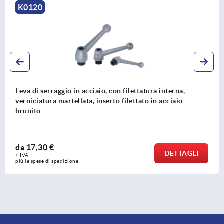
K0270
on filettatura interna,
Maniglie a leva in plastica a
o filettato in acciaio
esterna, inserto filettato in
da
9,32 €
DETTAGLI
+ IVA
più le spese di spedizione