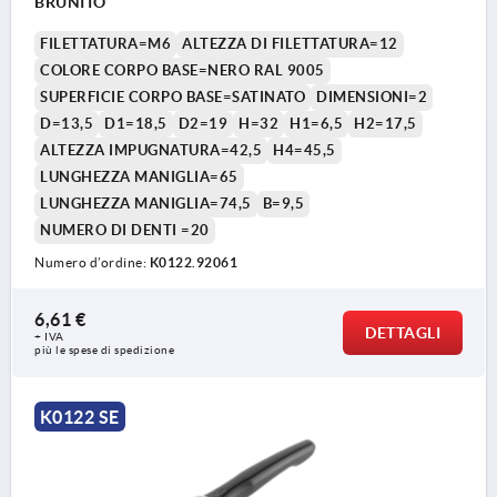
BRUNITO
FILETTATURA=M6
ALTEZZA DI FILETTATURA=12
COLORE CORPO BASE=NERO RAL 9005
SUPERFICIE CORPO BASE=SATINATO
DIMENSIONI=2
D=13,5
D1=18,5
D2=19
H=32
H1=6,5
H2=17,5
ALTEZZA IMPUGNATURA=42,5
H4=45,5
LUNGHEZZA MANIGLIA=65
LUNGHEZZA MANIGLIA=74,5
B=9,5
NUMERO DI DENTI =20
Numero d’ordine:
K0122.92061
6,61 €
DETTAGLI
+ IVA
più le spese di spedizione
K0122 SE