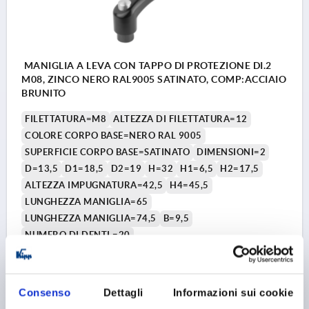
MANIGLIA A LEVA CON TAPPO DI PROTEZIONE DI.2
M08, ZINCO NERO RAL9005 SATINATO, COMP:ACCIAIO
BRUNITO
FILETTATURA=M8
ALTEZZA DI FILETTATURA=12
COLORE CORPO BASE=NERO RAL 9005
SUPERFICIE CORPO BASE=SATINATO
DIMENSIONI=2
D=13,5
D1=18,5
D2=19
H=32
H1=6,5
H2=17,5
ALTEZZA IMPUGNATURA=42,5
H4=45,5
LUNGHEZZA MANIGLIA=65
LUNGHEZZA MANIGLIA=74,5
B=9,5
NUMERO DI DENTI =20
Numero d’ordine:
K0122.92081
6,61 €
Consenso
Dettagli
Informazioni sui cookie
DETTAGLI
+ IVA