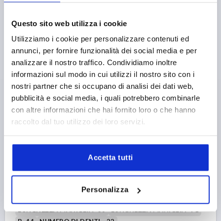
più le spese di spedizione
Questo sito web utilizza i cookie
K0122 SE
Utilizziamo i cookie per personalizzare contenuti ed
annunci, per fornire funzionalità dei social media e per
analizzare il nostro traffico. Condividiamo inoltre
informazioni sul modo in cui utilizzi il nostro sito con i
nostri partner che si occupano di analisi dei dati web,
pubblicità e social media, i quali potrebbero combinarle
con altre informazioni che hai fornito loro o che hanno
MANIGLIA A LEVA CON TAPPO DI PROTEZIONE DI.3
raccolto dal tuo utilizzo dei loro servizi.
M08, ZINCO NERO RAL9005 SATINATO, COMP:ACCIAIO
BRUNITO
FILETTATURA=M8
ALTEZZA DI FILETTATURA=14
Accetta tutti
COLORE CORPO BASE=NERO RAL 9005
SUPERFICIE CORPO BASE=SATINATO
DIMENSIONI=3
D=16
D1=21
D2=22
H=41,5
H1=10
H2=24
Personalizza
ALTEZZA IMPUGNATURA=54,5
H4=58,5
LUNGHEZZA MANIGLIA=80
LUNGHEZZA MANIGLIA=91