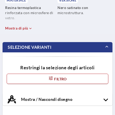
MATERIALE
VERSIONE
Resina termoplastica
Nero satinato con
rinforzata con microsfere di
microstruttura.
vetro.
Materiale di fissaggio 1.4301.
Mostra di più
SELEZIONE VARIANTI
Restringi la selezione degli articoli
FILTRO
Mostra / Nascondi disegno