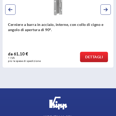
on collo di cigno e
Cerniere a barra in acciaio inox o 
snodo
da
110,01 €
DETTAGLI
+ IVA
più le spese di spedizione