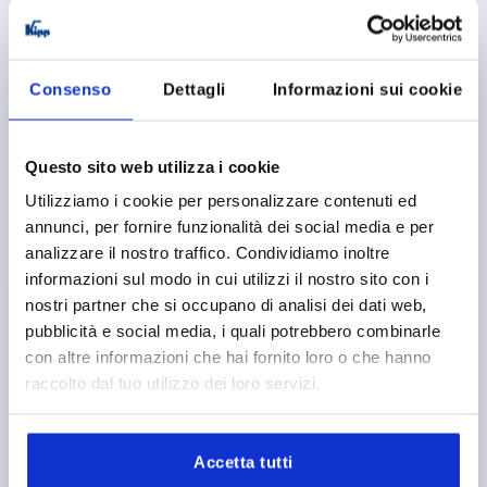
1) Piastra di fissaggio
K0237
Consenso
Dettagli
Informazioni sui cookie
Questo sito web utilizza i cookie
Utilizziamo i cookie per personalizzare contenuti ed
MANIGLIA A STAFFA SU UN LATO, A=20, L=156,
annunci, per fornire funzionalità dei social media e per
D=M06X55 RESINA TERMOPLASTICA COMP:ACCIAIO
analizzare il nostro traffico. Condividiamo inoltre
INOX
informazioni sul modo in cui utilizzi il nostro sito con i
DISTANZA DEI FORI=20
FORO DI MONTAGGIO=M6X55
nostri partner che si occupano di analisi dei dati web,
LUNGHEZZA=156
CAPACITÀ DI CARICO N =1000
B=36
pubblicità e social media, i quali potrebbero combinarle
D1=24
H=58
L1=22
T=40
con altre informazioni che hai fornito loro o che hanno
raccolto dal tuo utilizzo dei loro servizi.
Numero d’ordine:
K0237.15606
22,63 €
DETTAGLI
+ IVA
Accetta tutti
più le spese di spedizione