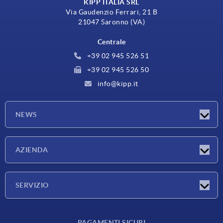
KIPP ITALIA SRL
Via Gaudenzio Ferrari, 21 B
21047 Saronno (VA)
Centrale
+39 02 945 526 51
+39 02 945 526 50
info@kipp.it
NEWS
Novità
AZIENDA
Fiere
Azienda
SERVIZIO
Condizioni di fornitura
PAGAMENTI SICURI