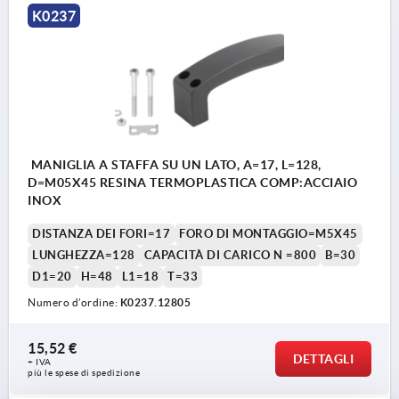
K0237
MANIGLIA A STAFFA SU UN LATO, A=17, L=128,
D=M05X45 RESINA TERMOPLASTICA COMP:ACCIAIO
INOX
DISTANZA DEI FORI=17
FORO DI MONTAGGIO=M5X45
LUNGHEZZA=128
CAPACITÀ DI CARICO N =800
B=30
D1=20
H=48
L1=18
T=33
Numero d’ordine:
K0237.12805
15,52 €
DETTAGLI
+ IVA
più le spese di spedizione