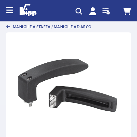
text.skipToContent
text.skipToNavigation
MANIGLIE A STAFFA / MANIGLIE AD ARCO