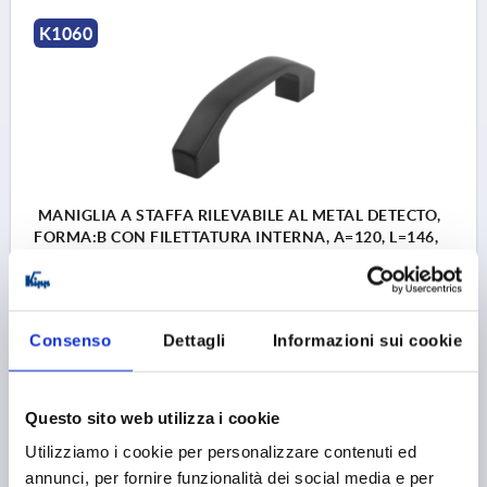
K1060
MANIGLIA A STAFFA RILEVABILE AL METAL DETECTO,
FORMA:B CON FILETTATURA INTERNA, A=120, L=146,
D=M06, POLIAMMIDE GRIGIO NERASTRO RAL7021,
COMP:ACCIAIO INOX 1.4404
DISTANZA DEI FORI=120
FORO DI MONTAGGIO=M6
LUNGHEZZA=146
CAPACITÀ DI CARICO N =1000
Consenso
Dettagli
Informazioni sui cookie
FORMA=B
B=21
C=11,4
H=39
S=24
T=12
Numero d’ordine:
K1060.142120062
Questo sito web utilizza i cookie
15,94 €
Utilizziamo i cookie per personalizzare contenuti ed
DETTAGLI
+ IVA
più le spese di spedizione
annunci, per fornire funzionalità dei social media e per