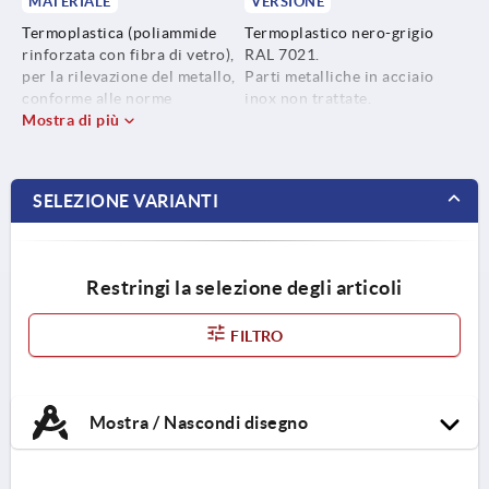
MATERIALE
VERSIONE
Termoplastica (poliammide
Termoplastico nero-grigio
rinforzata con fibra di vetro),
RAL 7021.
per la rilevazione del metallo,
Parti metalliche in acciaio
conforme alle norme
inox non trattate.
EU10/2011 e FDA.
Mostra di più
Parti metalliche in acciaio
inox 1.4404.
SELEZIONE VARIANTI
Restringi la selezione degli articoli
FILTRO
Mostra / Nascondi disegno