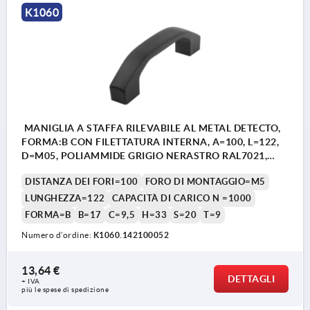
K1060
MANIGLIA A STAFFA RILEVABILE AL METAL DETECTO,
FORMA:B CON FILETTATURA INTERNA, A=100, L=122,
D=M05, POLIAMMIDE GRIGIO NERASTRO RAL7021,
COMP:ACCIAIO INOX 1.4404
DISTANZA DEI FORI=100
FORO DI MONTAGGIO=M5
LUNGHEZZA=122
CAPACITÀ DI CARICO N =1000
FORMA=B
B=17
C=9,5
H=33
S=20
T=9
Numero d’ordine:
K1060.142100052
13,64 €
DETTAGLI
+ IVA
più le spese di spedizione