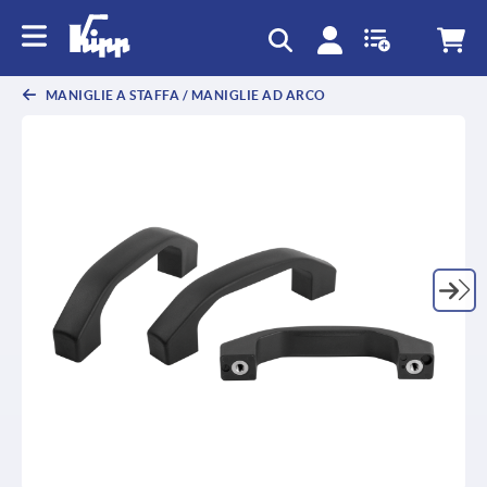
text.skipToContent
text.skipToNavigation
MANIGLIE A STAFFA / MANIGLIE AD ARCO