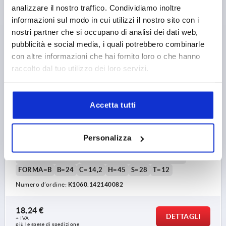
analizzare il nostro traffico. Condividiamo inoltre
informazioni sul modo in cui utilizzi il nostro sito con i
K1060
nostri partner che si occupano di analisi dei dati web,
pubblicità e social media, i quali potrebbero combinarle
con altre informazioni che hai fornito loro o che hanno
raccolto dal tuo utilizzo dei loro servizi.
Accetta tutti
MANIGLIA A STAFFA RILEVABILE AL METAL DETECTO,
FORMA:B CON FILETTATURA INTERNA, A=140, L=170,
D=M08, POLIAMMIDE GRIGIO NERASTRO RAL7021,
COMP:ACCIAIO INOX 1.4404
Personalizza
DISTANZA DEI FORI=140
FORO DI MONTAGGIO=M8
LUNGHEZZA=170
CAPACITÀ DI CARICO N =1000
FORMA=B
B=24
C=14,2
H=45
S=28
T=12
Numero d’ordine:
K1060.142140082
18,24 €
DETTAGLI
+ IVA
più le spese di spedizione